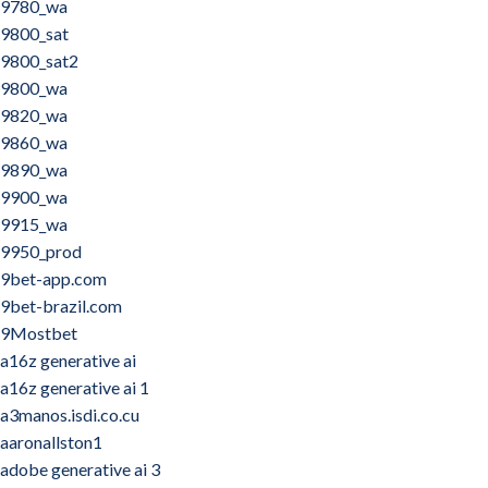
9780_wa
9800_sat
9800_sat2
9800_wa
9820_wa
9860_wa
9890_wa
9900_wa
9915_wa
9950_prod
9bet-app.com
9bet-brazil.com
9Mostbet
a16z generative ai
a16z generative ai 1
a3manos.isdi.co.cu
aaronallston1
adobe generative ai 3