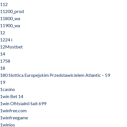
112
11200_prod
11800_wa
11900_wa
12
1224 i
12Mostbet
14
1758
18
180 Slottica Europejskim Przedstawicielem Atlantic – 59
19
1casino
1win Bet 14
1win Ofitsialnii Sait 699
1winfree.com
1winfreegame
1winios