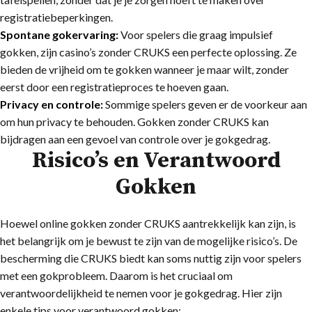
registratiebeperkingen.
Spontane gokervaring:
Voor spelers die graag impulsief
gokken, zijn casino’s zonder CRUKS een perfecte oplossing. Ze
bieden de vrijheid om te gokken wanneer je maar wilt, zonder
eerst door een registratieproces te hoeven gaan.
Privacy en controle:
Sommige spelers geven er de voorkeur aan
om hun privacy te behouden. Gokken zonder CRUKS kan
bijdragen aan een gevoel van controle over je gokgedrag.
Risico’s en Verantwoord
Gokken
Hoewel online gokken zonder CRUKS aantrekkelijk kan zijn, is
het belangrijk om je bewust te zijn van de mogelijke risico’s. De
bescherming die CRUKS biedt kan soms nuttig zijn voor spelers
met een gokprobleem. Daarom is het cruciaal om
verantwoordelijkheid te nemen voor je gokgedrag. Hier zijn
enkele tips voor verantwoord gokken: