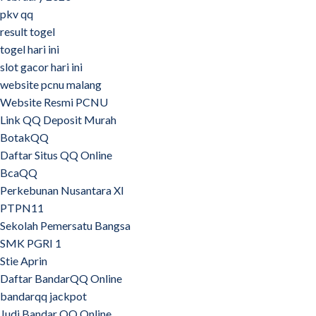
pkv qq
result togel
togel hari ini
slot gacor hari ini
website pcnu malang
Website Resmi PCNU
Link QQ Deposit Murah
BotakQQ
Daftar Situs QQ Online
BcaQQ
Perkebunan Nusantara XI
PTPN11
Sekolah Pemersatu Bangsa
SMK PGRI 1
Stie Aprin
Daftar BandarQQ Online
bandarqq jackpot
Judi Bandar QQ Online