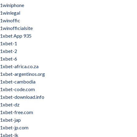
1winiphone
1winlegal
1winoffic
1winofficialsite
1xbet App 935
1xbet-1
1xbet-2
1xbet-6
1xbet-africa.co.za
1xbet-argentinos.org
1xbet-cambodia
1xbet-code.com
1xbet-download.info
1xbet-dz
1xbet-free.com
1xbet-jap
1xbet-jp.com
1xbet-lk