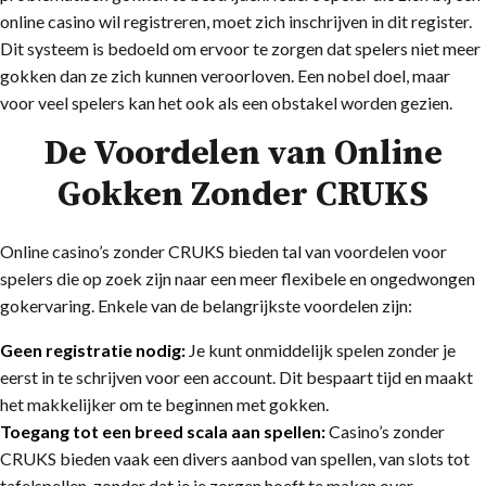
online casino wil registreren, moet zich inschrijven in dit register.
Dit systeem is bedoeld om ervoor te zorgen dat spelers niet meer
gokken dan ze zich kunnen veroorloven. Een nobel doel, maar
voor veel spelers kan het ook als een obstakel worden gezien.
De Voordelen van Online
Gokken Zonder CRUKS
Online casino’s zonder CRUKS bieden tal van voordelen voor
spelers die op zoek zijn naar een meer flexibele en ongedwongen
gokervaring. Enkele van de belangrijkste voordelen zijn:
Geen registratie nodig:
Je kunt onmiddelijk spelen zonder je
eerst in te schrijven voor een account. Dit bespaart tijd en maakt
het makkelijker om te beginnen met gokken.
Toegang tot een breed scala aan spellen:
Casino’s zonder
CRUKS bieden vaak een divers aanbod van spellen, van slots tot
tafelspellen, zonder dat je je zorgen hoeft te maken over