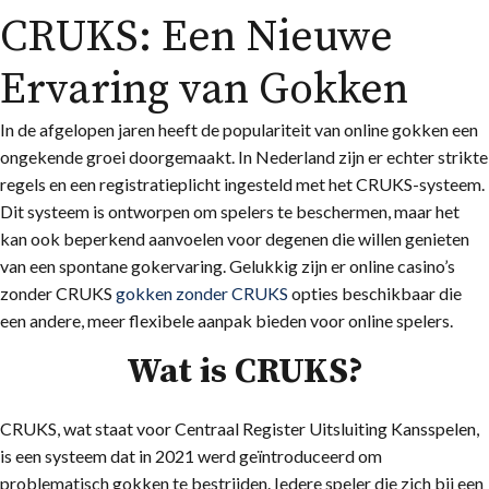
CRUKS: Een Nieuwe
Ervaring van Gokken
In de afgelopen jaren heeft de populariteit van online gokken een
ongekende groei doorgemaakt. In Nederland zijn er echter strikte
regels en een registratieplicht ingesteld met het CRUKS-systeem.
Dit systeem is ontworpen om spelers te beschermen, maar het
kan ook beperkend aanvoelen voor degenen die willen genieten
van een spontane gokervaring. Gelukkig zijn er online casino’s
zonder CRUKS
gokken zonder CRUKS
opties beschikbaar die
een andere, meer flexibele aanpak bieden voor online spelers.
Wat is CRUKS?
CRUKS, wat staat voor Centraal Register Uitsluiting Kansspelen,
is een systeem dat in 2021 werd geïntroduceerd om
problematisch gokken te bestrijden. Iedere speler die zich bij een