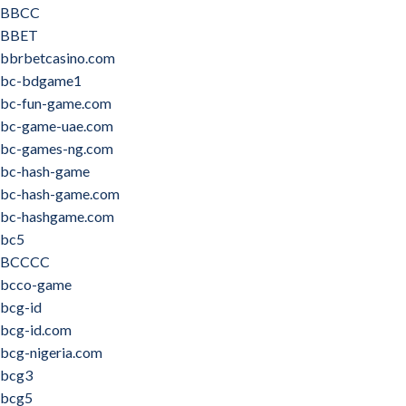
BBCC
BBET
bbrbetcasino.com
bc-bdgame1
bc-fun-game.com
bc-game-uae.com
bc-games-ng.com
bc-hash-game
bc-hash-game.com
bc-hashgame.com
bc5
BCCCC
bcco-game
bcg-id
bcg-id.com
bcg-nigeria.com
bcg3
bcg5