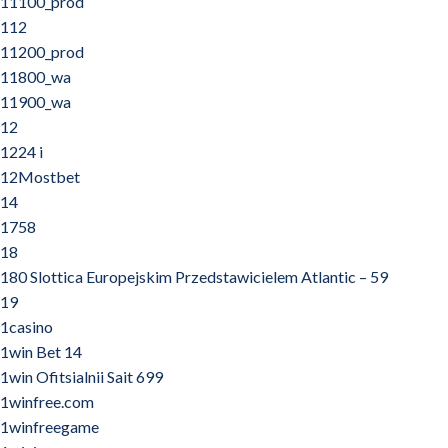
11100_prod
112
11200_prod
11800_wa
11900_wa
12
1224 i
12Mostbet
14
1758
18
180 Slottica Europejskim Przedstawicielem Atlantic – 59
19
1casino
1win Bet 14
1win Ofitsialnii Sait 699
1winfree.com
1winfreegame