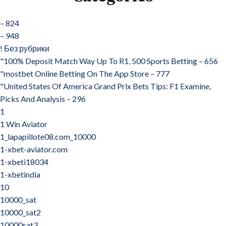
– 824
– 948
! Без рубрики
"100% Deposit Match Way Up To R1, 500 Sports Betting – 656
"‎mostbet Online Betting On The App Store – 777
"United States Of America Grand Prix Bets Tips: F1 Examine,
Picks And Analysis – 296
1
1 Win Aviator
1_lapapillote08.com_10000
1-xbet-aviator.com
1-xbeti18034
1-xbetindia
10
10000_sat
10000_sat2
10000sat3