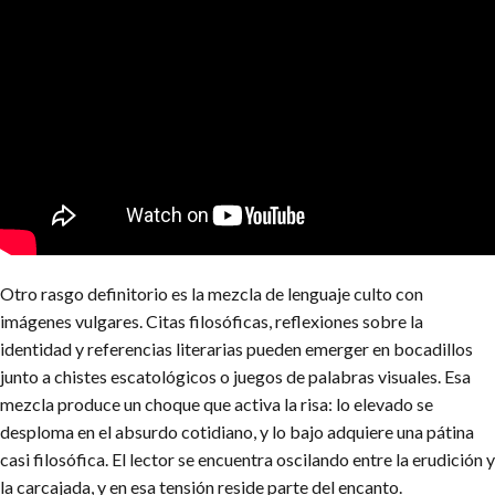
Otro rasgo definitorio es la mezcla de lenguaje culto con
imágenes vulgares. Citas filosóficas, reflexiones sobre la
identidad y referencias literarias pueden emerger en bocadillos
junto a chistes escatológicos o juegos de palabras visuales. Esa
mezcla produce un choque que activa la risa: lo elevado se
desploma en el absurdo cotidiano, y lo bajo adquiere una pátina
casi filosófica. El lector se encuentra oscilando entre la erudición y
la carcajada, y en esa tensión reside parte del encanto.