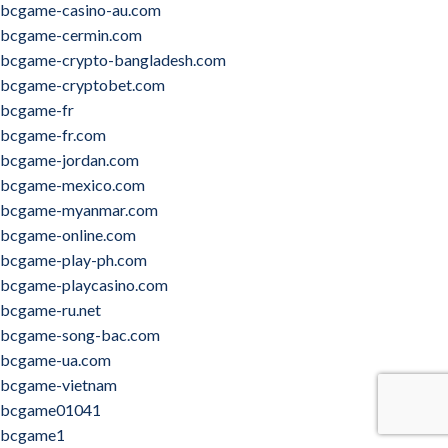
bcgame-casino-au.com
bcgame-cermin.com
bcgame-crypto-bangladesh.com
bcgame-cryptobet.com
bcgame-fr
bcgame-fr.com
bcgame-jordan.com
bcgame-mexico.com
bcgame-myanmar.com
bcgame-online.com
bcgame-play-ph.com
bcgame-playcasino.com
bcgame-ru.net
bcgame-song-bac.com
bcgame-ua.com
bcgame-vietnam
bcgame01041
bcgame1