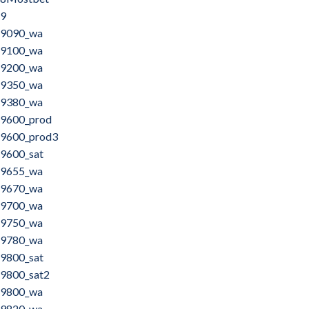
9
9090_wa
9100_wa
9200_wa
9350_wa
9380_wa
9600_prod
9600_prod3
9600_sat
9655_wa
9670_wa
9700_wa
9750_wa
9780_wa
9800_sat
9800_sat2
9800_wa
9820_wa