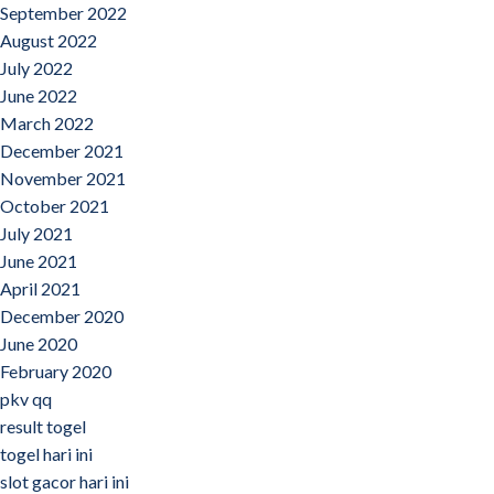
September 2022
August 2022
July 2022
June 2022
March 2022
December 2021
November 2021
October 2021
July 2021
June 2021
April 2021
December 2020
June 2020
February 2020
pkv qq
result togel
togel hari ini
slot gacor hari ini