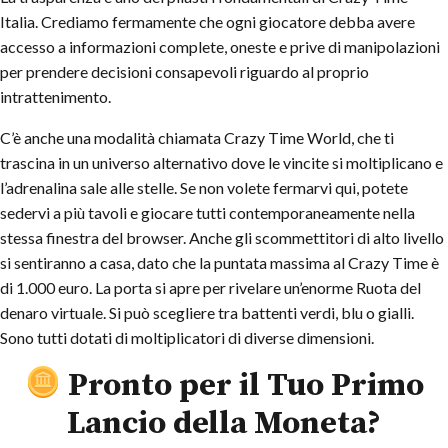
Italia. Crediamo fermamente che ogni giocatore debba avere
accesso a informazioni complete, oneste e prive di manipolazioni
per prendere decisioni consapevoli riguardo al proprio
intrattenimento.
C’è anche una modalità chiamata Crazy Time World, che ti
trascina in un universo alternativo dove le vincite si moltiplicano e
l’adrenalina sale alle stelle. Se non volete fermarvi qui, potete
sedervi a più tavoli e giocare tutti contemporaneamente nella
stessa finestra del browser. Anche gli scommettitori di alto livello
si sentiranno a casa, dato che la puntata massima al Crazy Time è
di 1.000 euro. La porta si apre per rivelare un’enorme Ruota del
denaro virtuale. Si può scegliere tra battenti verdi, blu o gialli.
Sono tutti dotati di moltiplicatori di diverse dimensioni.
Pronto per il Tuo Primo
Lancio della Moneta?