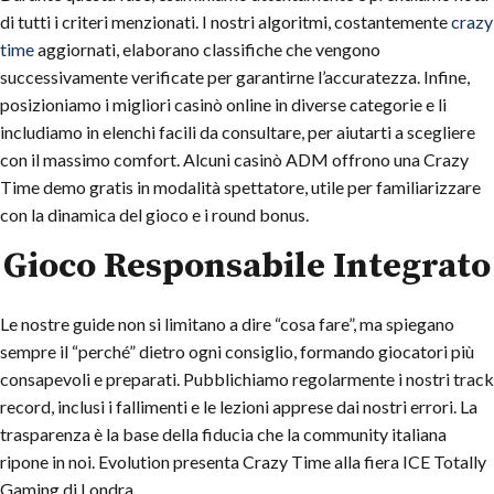
di tutti i criteri menzionati. I nostri algoritmi, costantemente
crazy
time
aggiornati, elaborano classifiche che vengono
successivamente verificate per garantirne l’accuratezza. Infine,
posizioniamo i migliori casinò online in diverse categorie e li
includiamo in elenchi facili da consultare, per aiutarti a scegliere
con il massimo comfort. Alcuni casinò ADM offrono una Crazy
Time demo gratis in modalità spettatore, utile per familiarizzare
con la dinamica del gioco e i round bonus.
Gioco Responsabile Integrato
Le nostre guide non si limitano a dire “cosa fare”, ma spiegano
sempre il “perché” dietro ogni consiglio, formando giocatori più
consapevoli e preparati. Pubblichiamo regolarmente i nostri track
record, inclusi i fallimenti e le lezioni apprese dai nostri errori. La
trasparenza è la base della fiducia che la community italiana
ripone in noi. Evolution presenta Crazy Time alla fiera ICE Totally
Gaming di Londra.