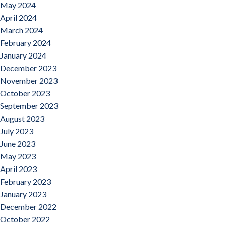
May 2024
April 2024
March 2024
February 2024
January 2024
December 2023
November 2023
October 2023
September 2023
August 2023
July 2023
June 2023
May 2023
April 2023
February 2023
January 2023
December 2022
October 2022