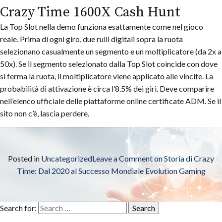
Crazy Time 1600X Cash Hunt
La Top Slot nella demo funziona esattamente come nel gioco
reale. Prima di ogni giro, due rulli digitali sopra la ruota
selezionano casualmente un segmento e un moltiplicatore (da 2x a
50x). Se il segmento selezionato dalla Top Slot coincide con dove
si ferma la ruota, il moltiplicatore viene applicato alle vincite. La
probabilità di attivazione è circa l’8.5% dei giri. Deve comparire
nell’elenco ufficiale delle piattaforme online certificate ADM. Se il
sito non c’è, lascia perdere.
Posted in
Uncategorized
Leave a Comment
on Storia di Crazy
Time: Dal 2020 al Successo Mondiale Evolution Gaming
Search for: