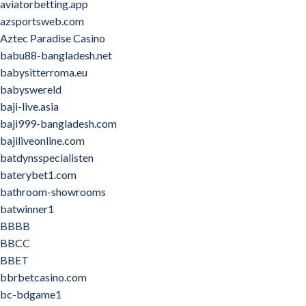
aviatorbetting.app
azsportsweb.com
Aztec Paradise Casino
babu88-bangladesh.net
babysitterroma.eu
babyswereld
baji-live.asia
baji999-bangladesh.com
bajiliveonline.com
batdynsspecialisten
baterybet1.com
bathroom-showrooms
batwinner1
BBBB
BBCC
BBET
bbrbetcasino.com
bc-bdgame1