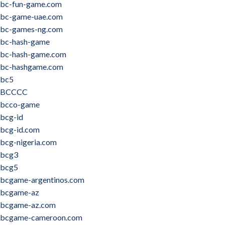
bc-fun-game.com
bc-game-uae.com
bc-games-ng.com
bc-hash-game
bc-hash-game.com
bc-hashgame.com
bc5
BCCCC
bcco-game
bcg-id
bcg-id.com
bcg-nigeria.com
bcg3
bcg5
bcgame-argentinos.com
bcgame-az
bcgame-az.com
bcgame-cameroon.com