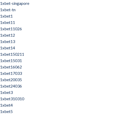
1xbet-singapore
1xbet-tn
1xbet1
1xbet11
1xbet11026
1xbet12
1xbet13
1xbet14
1xbet150211
1xbet15031
1xbet16062
1xbet17033
1xbet20035
1xbet24036
1xbet3
1xbet310310
1xbet4
1xbet5