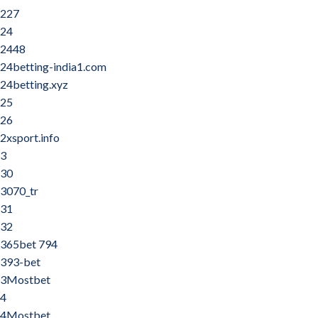
227
24
2448
24betting-india1.com
24betting.xyz
25
26
2xsport.info
3
30
3070_tr
31
32
365bet 794
393-bet
3Mostbet
4
4Mostbet