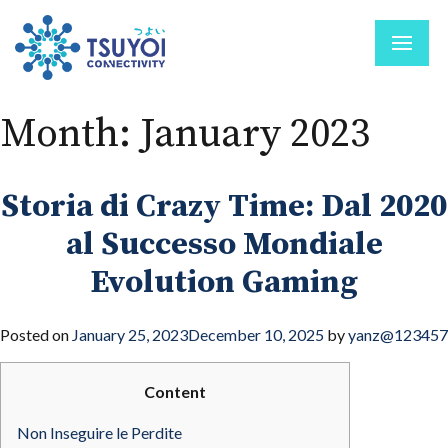
Month:
January 2023
Storia di Crazy Time: Dal 2020
al Successo Mondiale
Evolution Gaming
Posted on
January 25, 2023
December 10, 2025
by
yanz@123457
Content
Non Inseguire le Perdite