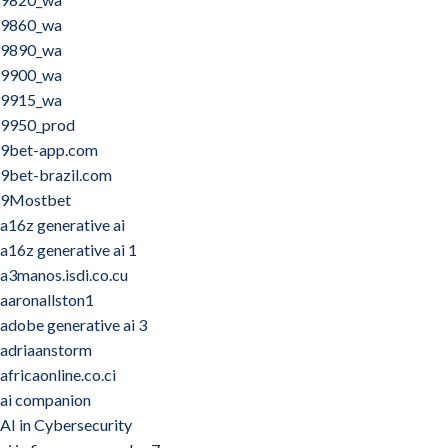
9860_wa
9890_wa
9900_wa
9915_wa
9950_prod
9bet-app.com
9bet-brazil.com
9Mostbet
a16z generative ai
a16z generative ai 1
a3manos.isdi.co.cu
aaronallston1
adobe generative ai 3
adriaanstorm
africaonline.co.ci
ai companion
AI in Cybersecurity