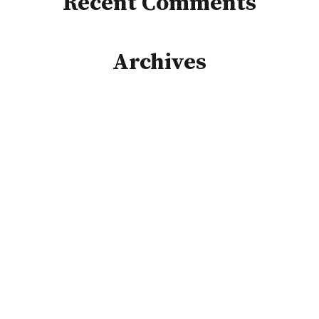
Recent Comments
Archives