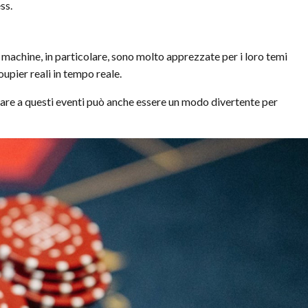
ss.
ot machine, in particolare, sono molto apprezzate per i loro temi
upier reali in tempo reale.
cipare a questi eventi può anche essere un modo divertente per