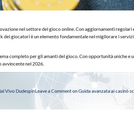
ovazione nel settore del gioco online. Con aggiornamenti regolari e
k dei giocatori è un elemento fondamentale nel migliorare i servizi
ema completo per gli amanti del gioco. Con opportunità uniche e un’
co avvincente nel 2026.
dal Vivo Dudespin
Leave a Comment
on Guida avanzata ai casinò sco