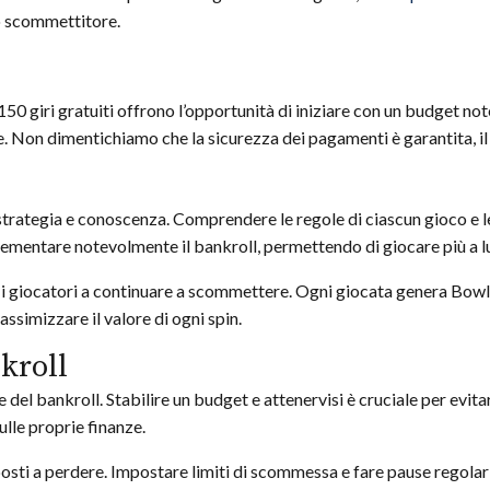
to scommettitore.
 150 giri gratuiti offrono l’opportunità di iniziare con un budget 
e. Non dimentichiamo che la sicurezza dei pagamenti è garantita, il
 strategia e conoscenza. Comprendere le regole di ciascun gioco e 
crementare notevolmente il bankroll, permettendo di giocare più a lu
 i giocatori a continuare a scommettere. Ogni giocata genera Bowl, 
ssimizzare il valore di ogni spin.
kroll
 del bankroll. Stabilire un budget e attenervisi è cruciale per evita
ulle proprie finanze.
posti a perdere. Impostare limiti di scommessa e fare pause regolari