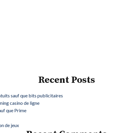
Recent Posts
tuits sauf que bits publicitaires
ing casino de ligne
sauf que Prime
on de jeux