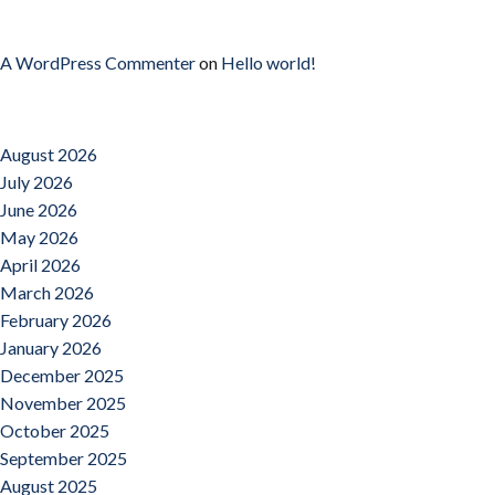
A WordPress Commenter
on
Hello world!
August 2026
July 2026
June 2026
May 2026
April 2026
March 2026
February 2026
January 2026
December 2025
November 2025
October 2025
September 2025
August 2025