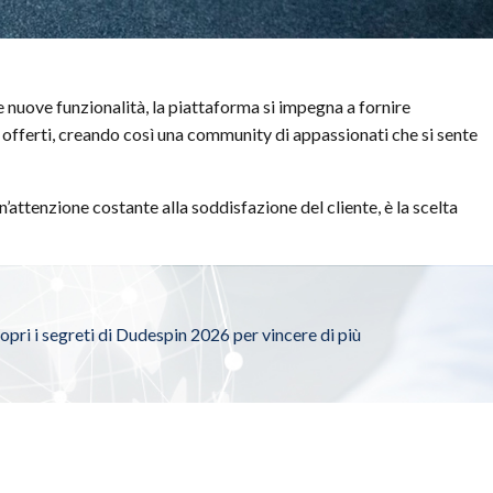
 nuove funzionalità, la piattaforma si impegna a fornire
 offerti, creando così una community di appassionati che si sente
attenzione costante alla soddisfazione del cliente, è la scelta
pri i segreti di Dudespin 2026 per vincere di più