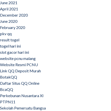
June 2021
April 2021
December 2020
June 2020
February 2020
pkv qq
result togel
togel hari ini
slot gacor hari ini
website pcnu malang
Website Resmi PCNU
Link QQ Deposit Murah
BotakQQ
Daftar Situs QQ Online
BcaQQ
Perkebunan Nusantara XI
PTPN11
Sekolah Pemersatu Bangsa