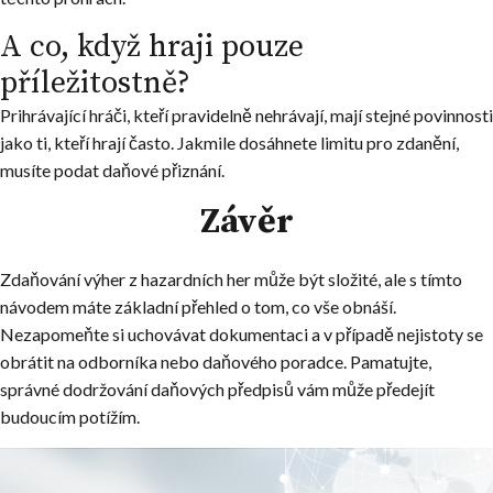
A co, když hraji pouze
příležitostně?
Prihrávající hráči, kteří pravidelně nehrávají, mají stejné povinnosti
jako ti, kteří hrají často. Jakmile dosáhnete limitu pro zdanění,
musíte podat daňové přiznání.
Závěr
Zdaňování výher z hazardních her může být složité, ale s tímto
návodem máte základní přehled o tom, co vše obnáší.
Nezapomeňte si uchovávat dokumentaci a v případě nejistoty se
obrátit na odborníka nebo daňového poradce. Pamatujte,
správné dodržování daňových předpisů vám může předejít
budoucím potížím.