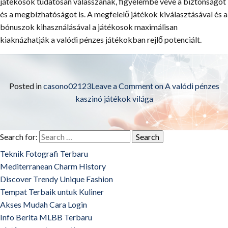
játékosok tudatosan válasszanak, figyelembe véve a biztonságot
és a megbízhatóságot is. A megfelelő játékok kiválasztásával és a
bónuszok kihasználásával a játékosok maximálisan
kiaknázhatják a valódi pénzes játékokban rejlő potenciált.
Posted in
casono02123
Leave a Comment
on A valódi pénzes
kaszinó játékok világa
Search for:
Teknik Fotografi Terbaru
Mediterranean Charm History
Discover Trendy Unique Fashion
Tempat Terbaik untuk Kuliner
Akses Mudah Cara Login
Info Berita MLBB Terbaru