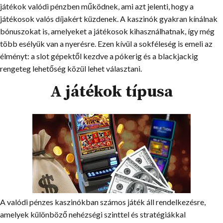
játékok valódi pénzben működnek, ami azt jelenti, hogy a
játékosok valós díjakért küzdenek. A kaszinók gyakran kínálnak
bónuszokat is, amelyeket a játékosok kihasználhatnak, így még
több esélyük van a nyerésre. Ezen kívül a sokféleség is emeli az
élményt: a slot gépektől kezdve a pókerig és a blackjackig
rengeteg lehetőség közül lehet választani.
A játékok típusa
A valódi pénzes kaszinókban számos játék áll rendelkezésre,
amelyek különböző nehézségi szinttel és stratégiákkal