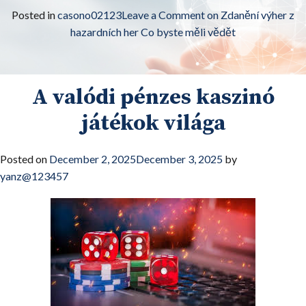
Posted in
casono02123
Leave a Comment
on Zdanění výher z
hazardních her Co byste měli vědět
A valódi pénzes kaszinó
játékok világa
Posted on
December 2, 2025
December 3, 2025
by
yanz@123457