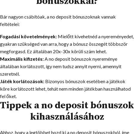
bónuszokkal?
Bár nagyon csábítóak, a no deposit bónuszoknak vannak
feltételei:
Fogadási követelmények:
Mielőtt kivehetnéd a nyereményedet,
gyakran szükséged van arra, hogy a bónusz összegét többször
megforgasd. Ez általában 20x-30x körüli szám lehet.
Maximális kifizetés:
A no deposit bónuszok nyereménye
általában korlátozott, így nem tudsz annyit nyerni, amennyit
szeretnél.
Játék korlátozások:
Bizonyos bónuszok esetében a játékok
köre korlátozott lehet, tehát nem minden játékban használhatod
fel őket.
Tippek a no deposit bónuszok
kihasználásához
Ahhoz, hogy a legtöbbet hozd ki a no deposit bónuszokból, íme