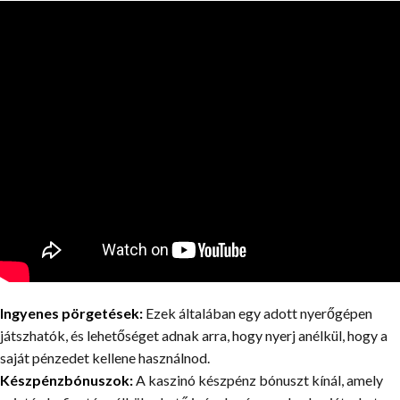
Ingyenes pörgetések:
Ezek általában egy adott nyerőgépen
játszhatók, és lehetőséget adnak arra, hogy nyerj anélkül, hogy a
saját pénzedet kellene használnod.
Készpénzbónuszok:
A kaszinó készpénz bónuszt kínál, amely