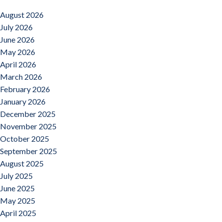
August 2026
July 2026
June 2026
May 2026
April 2026
March 2026
February 2026
January 2026
December 2025
November 2025
October 2025
September 2025
August 2025
July 2025
June 2025
May 2025
April 2025