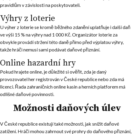
pravidlům v závislosti na poskytovateli.
Výhry z loterie
U výher z loterie se kromě běžného zdanění uplatňuje i další daň
ve výši 15 % na výhry nad 1 000 Kč. Organizátor loterie za
obvykle provádí stržení této daně přímo před výplatou výhry,
takže hráči nemusí sami podávat daňové přiznání.
Online hazardní hry
Pokud hrajete online, je důležité si ověřit, zda je daný
provozovatel her registrován v České republice nebo zda má
licenci. Řada zahraničních online kasin a herních platforem má
odlišné daňové povinnosti.
Možnosti daňových úlev
V České republice existují také možnosti, jak snížit daňové
zatížení. Hráči mohou zahrnout své prohry do daňového přiznání,