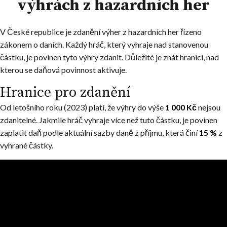
výhrách z hazardních her
V České republice je zdanění výher z hazardních her řízeno
zákonem o daních. Každý hráč, který vyhraje nad stanovenou
částku, je povinen tyto výhry zdanit. Důležité je znát hranici, nad
kterou se daňová povinnost aktivuje.
Hranice pro zdanění
Od letošního roku (2023) platí, že výhry do výše
1 000 Kč
nejsou
zdanitelné. Jakmile hráč vyhraje více než tuto částku, je povinen
zaplatit daň podle aktuální sazby daně z příjmu, která činí
15 %
z
vyhrané částky.