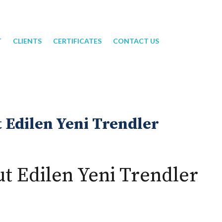
T
CLIENTS
CERTIFICATES
CONTACT US
 Edilen Yeni Trendler
 Edilen Yeni Trendler