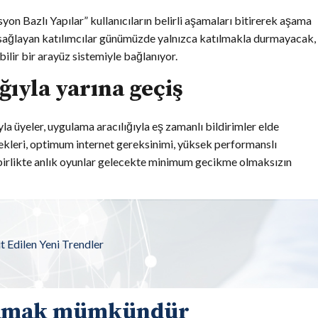
syon Bazlı Yapılar” kullanıcıların belirli aşamaları bitirerek aşama
sağlayan katılımcılar günümüzde yalnızca katılmakla durmayacak,
ilir bir arayüz sistemiyle bağlanıyor.
ğıyla yarına geçiş
yla üyeler, uygulama aracılığıyla eş zamanlı bildirimler elde
enekleri, optimum internet gereksinimi, yüksek performanslı
yle birlikte anlık oyunlar gelecekte minimum gecikme olmaksızın
 Edilen Yeni Trendler
ımlamak mümkündür