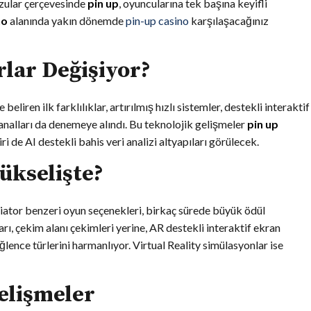
rzular çerçevesinde
pin up
, oyuncularına tek başına keyifli
no
alanında yakın dönemde
pin-up casino
karşılaşacağınız
rlar Değişiyor?
beliren ilk farklılıklar, artırılmış hızlı sistemler, destekli interaktif
 kanalları da denemeye alındı. Bu teknolojik gelişmeler
pin up
de AI destekli bahis veri analizi altyapıları görülecek.
ükselişte?
viator benzeri oyun seçenekleri, birkaç sürede büyük ödül
arı, çekim alanı çekimleri yerine, AR destekli interaktif ekran
lence türlerini harmanlıyor. Virtual Reality simülasyonlar ise
elişmeler