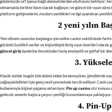
günümüzde sırf şansa bağlı deneyimlerden ekstrasını bekliyor: tec
olmamakla birlikte ilave olarak bağlayıcı ve güncel bir oyun süre
platform gelişmelerini, modern yenilikleri ve ilgi uyandıran yenilikl
2 yeni yılın B
Yeni dönem senesine başlangıcıyla online casino sektöründe farklı 
görüntü özellikli veriler ve kişiselleştirilmiş oyun önerileri olara
güncel giriş
üyelerine öncekinden fazla emniyetli ve şeffaf bir den
3. Yüksel
Klasik slotlar bugün bile ününü elden bırakmazken, şimdilerde oyu
sağlayabildikleri için genç nesil çevresinde tercih ediliyor. Canlı 
kullanımıyla kişisel yaşama aktarılıyor.
Pin up casino
söz konusu aş
gelecek senenin başlıca çarpıcı yeniliği konumlanmaya yaklaşıyor.
4. Pin-U