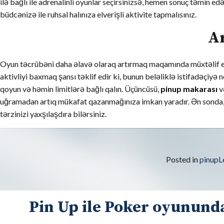
ilə bağlı ile adrenalinli oyunlar seçirsinizsə, hemen sonuç təmin ed
büdcənizə ile ruhsal halınıza elverişli aktivite tapmalısınız.
Ar
Oyun təcrübəni daha əlavə olaraq artırmaq maqamında müxtəlif ek ön
aktivliyi baxmaq şansı təklif edir ki, bunun beləliklə istifadəçi
qoyun və həmin limitlərə bağlı qalın. Üçüncüsü,
pinup makarası
v
uğramadan artıq mükafat qazanmağınıza imkan yaradır. Ən sonda, 
tərzinizi yaxşılaşdıra bilərsiniz.
Posted in
pinup
L
Pin Up ile Poker oyunund