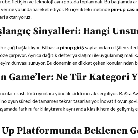
rübe, iletişim ve teknoloji aynı potada toplanmalı. Bu bağlamda a
ci verme yolunda hareket ediyor. Bu içerikteki metinde
pin-up casi
eri aktarıyoruz.
aşlangıç Sinyalleri: Hangi Unsu
bir çağ başlatılıyor. Bilhassa
pinup giriş
sayfasından erişilen sitede 
k göze çarpıyor. Ayrıca dağıtık defter yaklaşımı ile uygulanmış mali
eyim dünyası sunuyor. Bu dönemin en dikkat çeken konularından biri 
en Game’ler: Ne Tür Kategori Y
ncular crash türü oyunlara yönelik ciddi merak sergiliyor. Başta A
casino oyun süreci de tamamen tekrar tasarlanıyor. İnovatif oyun şovl
amada farkını farklılaştırarak aynı anda klasik hem de gelişmiş eğ
p Up Platformunda Beklenen G