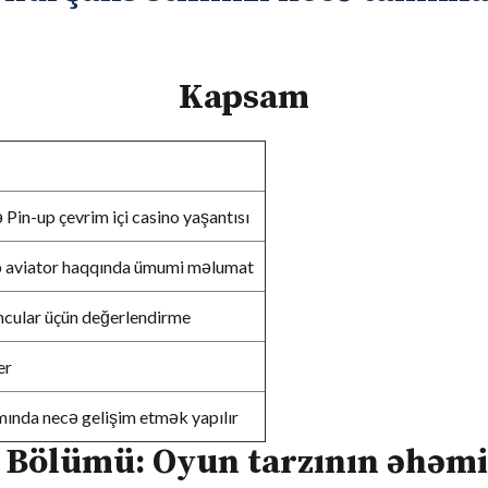
Kapsam
 Pin-up çevrim içi casino yaşantısı
up aviator haqqında ümumi məlumat
uncular üçün değerlendirme
er
amında necə gelişim etmək yapılır
ş Bölümü: Oyun tarzının əhəmi