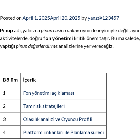
Posted on
April 1, 2025
April 20, 2025
by
yanz@123457
Pinup
adı, yalnızca
pinup casino online
oyun deneyimiyle değil, aynı 
aktivitelerde, doğru
fon yönetimi
kritik önem taşır. Bu makalede,
yaptığı
pinup değerlendirme
analizlerine yer vereceğiz.
Bölüm
İçerik
1
Fon yönetimi açıklaması
2
Tam risk stratejileri
3
Olasılık analizi ve Oyuncu Profili
4
Platform imkanları ile Planlama süreci