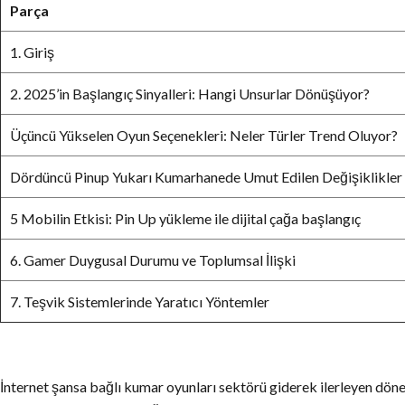
Parça
1. Giriş
2. 2025’in Başlangıç Sinyalleri: Hangi Unsurlar Dönüşüyor?
Üçüncü Yükselen Oyun Seçenekleri: Neler Türler Trend Oluyor?
Dördüncü Pinup Yukarı Kumarhanede Umut Edilen Değişiklikler
5 Mobilin Etkisi: Pin Up yükleme ile dijital çağa başlangıç
6. Gamer Duygusal Durumu ve Toplumsal İlişki
7. Teşvik Sistemlerinde Yaratıcı Yöntemler
İnternet şansa bağlı kumar oyunları sektörü giderek ilerleyen dön