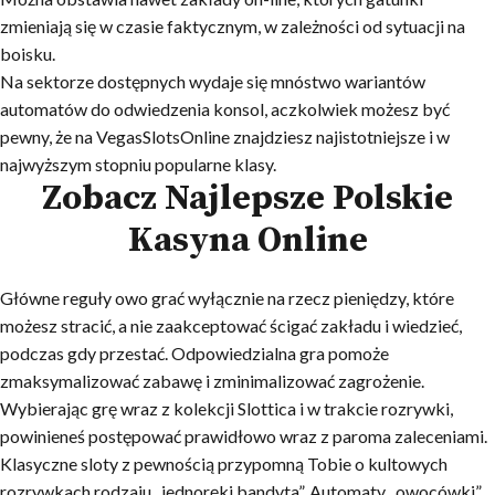
zmieniają się w czasie faktycznym, w zależności od sytuacji na
boisku.
Na sektorze dostępnych wydaje się mnóstwo wariantów
automatów do odwiedzenia konsol, aczkolwiek możesz być
pewny, że na VegasSlotsOnline znajdziesz najistotniejsze i w
najwyższym stopniu popularne klasy.
Zobacz Najlepsze Polskie
Kasyna Online
Główne reguły owo grać wyłącznie na rzecz pieniędzy, które
możesz stracić, a nie zaakceptować ścigać zakładu i wiedzieć,
podczas gdy przestać. Odpowiedzialna gra pomoże
zmaksymalizować zabawę i zminimalizować zagrożenie.
Wybierając grę wraz z kolekcji Slottica i w trakcie rozrywki,
powinieneś postępować prawidłowo wraz z paroma zaleceniami.
Klasyczne sloty z pewnością przypomną Tobie o kultowych
rozrywkach rodzaju „jednoręki bandyta”. Automaty „owocówki”,