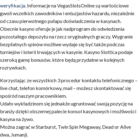
weryfikacja
. Informacje na VegasSlotsOnline są wartościowe
gwoli wszelkich zawodników i entuzjastów hazardu, niezależnie
od czasu pierwotnego pułapu doświadczenia w kasynach.
Obecnie kasyno oferuje je jak nadprogram do odwiedzenia
pozostałego depozytu na rzecz oryginalnych graczy. Wygranie
bezpłatnych spinów możliwe wydaje się być także podczas
turniejów i loterii trwających w kasynie. Kasyno Slottica podaje
szeroką gamę bonusów, które będą przydatne w kolejnych
rozrywkach.
Korzystając ze wszystkich 3 procedur kontaktu telefonicznego –
live chat, telefon komórkowy, mail – możesz skontaktować się
spośród naszym pracownikiem.
Udało wykładzinom się jednakże ugruntować swoją pozycję na
branży dzięki obszernej palecie konsol kasynowych i możliwości
kasyna na żywo.
Można zagrać w Starburst, Twin Spin Megaway, Dead or Alive
dwa, Jumanji.