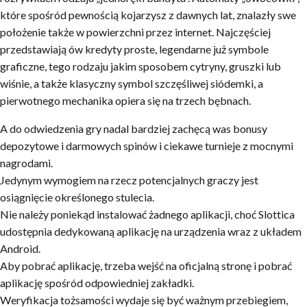
które spośród pewnością kojarzysz z dawnych lat, znalazły swe
położenie także w powierzchni przez internet. Najczęściej
przedstawiają ów kredyty proste, legendarne już symbole
graficzne, tego rodzaju jakim sposobem cytryny, gruszki lub
wiśnie, a także klasyczny symbol szczęśliwej siódemki, a
pierwotnego mechanika opiera się na trzech bębnach.
A do odwiedzenia gry nadal bardziej zachęcą was bonusy
depozytowe i darmowych spinów i ciekawe turnieje z mocnymi
nagrodami.
Jedynym wymogiem na rzecz potencjalnych graczy jest
osiągnięcie określonego stulecia.
Nie należy poniekąd instalować żadnego aplikacji, choć Slottica
udostępnia dedykowaną aplikację na urządzenia wraz z układem
Android.
Aby pobrać aplikację, trzeba wejść na oficjalną stronę i pobrać
aplikację spośród odpowiedniej zakładki.
Weryfikacja tożsamości wydaje się być ważnym przebiegiem,