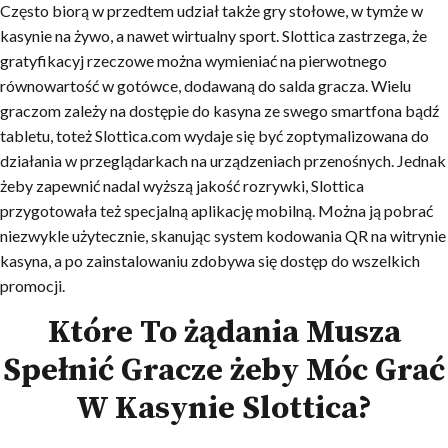
Często biorą w przedtem udział także gry stołowe, w tymże w
kasynie na żywo, a nawet wirtualny sport. Slottica zastrzega, że
gratyfikacyj rzeczowe można wymieniać na pierwotnego
równowartość w gotówce, dodawaną do salda gracza. Wielu
graczom zależy na dostępie do kasyna ze swego smartfona bądź
tabletu, toteż Slottica.com wydaje się być zoptymalizowana do
działania w przeglądarkach na urządzeniach przenośnych. Jednak
żeby zapewnić nadal wyższą jakość rozrywki, Slottica
przygotowała też specjalną aplikację mobilną. Można ją pobrać
niezwykle użytecznie, skanując system kodowania QR na witrynie
kasyna, a po zainstalowaniu zdobywa się dostęp do wszelkich
promocji.
Które To żądania Musza
Spełnić Gracze żeby Móc Grać
W Kasynie Slottica?