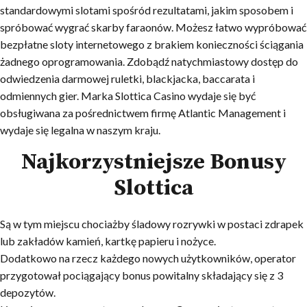
standardowymi slotami spośród rezultatami, jakim sposobem i
spróbować wygrać skarby faraonów. Możesz łatwo wypróbować
bezpłatne sloty internetowego z brakiem konieczności ściągania
żadnego oprogramowania. Zdobądź natychmiastowy dostęp do
odwiedzenia darmowej ruletki, blackjacka, baccarata i
odmiennych gier. Marka Slottica Casino wydaje się być
obsługiwana za pośrednictwem firmę Atlantic Management i
wydaje się legalna w naszym kraju.
Najkorzystniejsze Bonusy
Slottica
Są w tym miejscu chociażby śladowy rozrywki w postaci zdrapek
lub zakładów kamień, kartkę papieru i nożyce.
Dodatkowo na rzecz każdego nowych użytkowników, operator
przygotował pociągający bonus powitalny składający się z 3
depozytów.