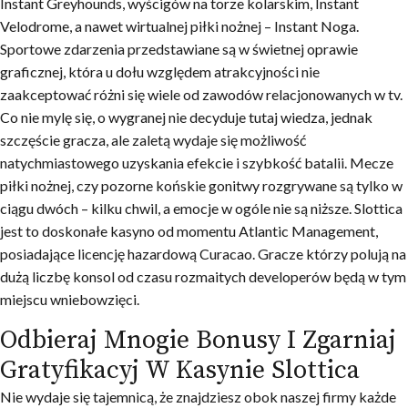
Instant Greyhounds, wyścigów na torze kolarskim, Instant
Velodrome, a nawet wirtualnej piłki nożnej – Instant Noga.
Sportowe zdarzenia przedstawiane są w świetnej oprawie
graficznej, która u dołu względem atrakcyjności nie
zaakceptować różni się wiele od zawodów relacjonowanych w tv.
Co nie mylę się, o wygranej nie decyduje tutaj wiedza, jednak
szczęście gracza, ale zaletą wydaje się możliwość
natychmiastowego uzyskania efekcie i szybkość batalii. Mecze
piłki nożnej, czy pozorne końskie gonitwy rozgrywane są tylko w
ciągu dwóch – kilku chwil, a emocje w ogóle nie są niższe. Slottica
jest to doskonałe kasyno od momentu Atlantic Management,
posiadające licencję hazardową Curacao. Gracze którzy polują na
dużą liczbę konsol od czasu rozmaitych developerów będą w tym
miejscu wniebowzięci.
Odbieraj Mnogie Bonusy I Zgarniaj
Gratyfikacyj W Kasynie Slottica
Nie wydaje się tajemnicą, że znajdziesz obok naszej firmy każde