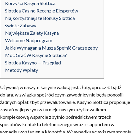
Korzyści Kasyna Slottica
Slottica Casino Recenzje Ekspertów
Najkorzystniejsze Bonusy Slottica
świeże Zabawy
Największe Zalety Kasyna
Welcome Nadprogram
Jakie Wymagania Musza Spełnić Gracze żeby
Móc Grać W Kasynie Slottica?
Slottica Kasyno — Przegląd
Metody Wpłaty
Używaną w naszym kasynie walutą jest złoty, oprócz € bądź
dolara, w związku spośród czym zawodnicy nie będą ponosili
żadnych opłat zbyt przewalutowanie. Kasyno Slottica proponuje
zostań najlepszym w turnieju naszym użytkownikom
kompleksową wsparcie zbytnio pośrednictwem trzech
sposobów kontaktu telefonicznego wraz z supportem w
wypadku wystąpienia kłopotów. W wypadku w wyższym stopniu