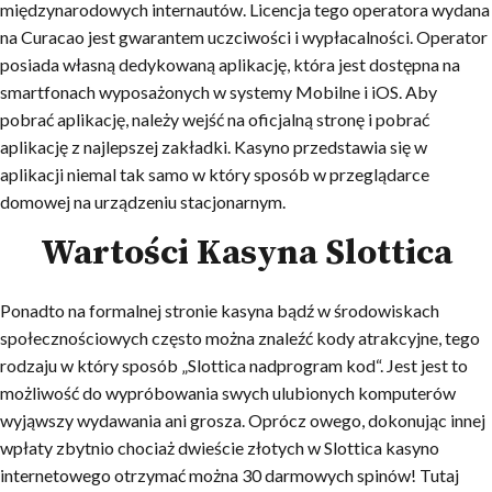
międzynarodowych internautów. Licencja tego operatora wydana
na Curacao jest gwarantem uczciwości i wypłacalności. Operator
posiada własną dedykowaną aplikację, która jest dostępna na
smartfonach wyposażonych w systemy Mobilne i iOS. Aby
pobrać aplikację, należy wejść na oficjalną stronę i pobrać
aplikację z najlepszej zakładki. Kasyno przedstawia się w
aplikacji niemal tak samo w który sposób w przeglądarce
domowej na urządzeniu stacjonarnym.
Wartości Kasyna Slottica
Ponadto na formalnej stronie kasyna bądź w środowiskach
społecznościowych często można znaleźć kody atrakcyjne, tego
rodzaju w który sposób „Slottica nadprogram kod“. Jest jest to
możliwość do wypróbowania swych ulubionych komputerów
wyjąwszy wydawania ani grosza. Oprócz owego, dokonując innej
wpłaty zbytnio chociaż dwieście złotych w Slottica kasyno
internetowego otrzymać można 30 darmowych spinów! Tutaj