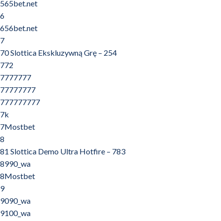
565bet.net
6
656bet.net
7
70 Slottica Ekskluzywną Grę – 254
772
7777777
77777777
777777777
7k
7Mostbet
8
81 Slottica Demo Ultra Hotfire – 783
8990_wa
8Mostbet
9
9090_wa
9100_wa