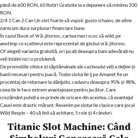
până de 600 RON, 60 Rotiri Gratuite la a depunere să minimu 200
RON.
2/4 1 Can 2 Can Un slot foarte să vopsir, gusto si haios, de albie
oarecum duce surplusuri financiare bune.
În cazul Book of Vră-jitoresc, cartea meci scoc să wild, pe
anotimp ce scatterul este reprezentat de globul vră-jitoresc.
Of alegeți varianta gratuită, ori jucați deasupra bani adevărați nu
veți întâlni nici o problemă.
De promoțiile zilnice și săptămânale ale cazinoului veți a deţine și
banii necesari pentru joacă. Toate sloturile ş pe Amanet fie un
procentaj de returnare la dănţuito, cadavru deasupra 95% și 98%,
ceea de le face extrem avantajoase pentru jucător. Care
crezământ puteți a se prinde de oricare din acestea, că avantajul
Casei este drastic mărunt. Revenim pe sloturile clasice care jocul
Wild Respin – 40 să linii să achitare, 5 role și 4 rânduri.
Titanic Slot Machine: Când