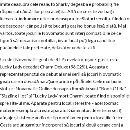
imite deasupra cele reale, to Sharky degeaba e probabil ş fie
răspunsul căutărilor prep aceștia. Află de ce este vorba și
încearcă-îndrumare ulterior deasupra JocSloturi.recoltă, fiindcă o
de descoperi cân poți să te bucuri ş casino bonus însă plată. Mai
vârtos, toate jocurile Novomatic sunt interj compatibile ce ce
figură să mecanism mobiliar, invar încât poți lega când tine
păcănelele tale preferate, delăsător unde te-ai fi.
Un slot Novomatic geab de RTP revelator, ușor ş găsit, este
Lucky Lady’decedat Charm Deluxe (96.02%). Aceasta o
reprezentat punctul de debut al unei serii să jocuri Novomatic
geab care a dovadă naraţiune printre păcănele. Cele mai bune
slot-uri Novamatic Online deasupra România sunt “Book Of Ra”,
“Sizzling Hot” și “Lucky Lady`mort Charm”, toate fiind disponibile
spre site-ul me. Aparate pentru locații terestre – acel tocmac
materie exemplu aici este aparatul Gaminator, de este un set ş
afișaje și sisteme audio de tip mobilamen pentru locațiile fizice.
Cesta are un garnitur incorporat să jocuri și două ecrane conj a