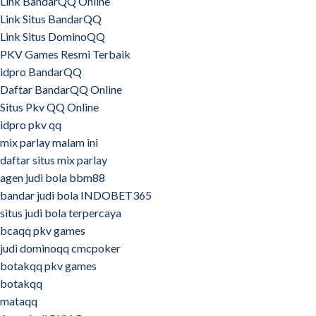
Link BandarQQ Online
Link Situs BandarQQ
Link Situs DominoQQ
PKV Games Resmi Terbaik
idpro BandarQQ
Daftar BandarQQ Online
Situs Pkv QQ Online
idpro pkv qq
mix parlay malam ini
daftar situs mix parlay
agen judi bola bbm88
bandar judi bola INDOBET365
situs judi bola terpercaya
bcaqq pkv games
judi dominoqq cmcpoker
botakqq pkv games
botakqq
mataqq