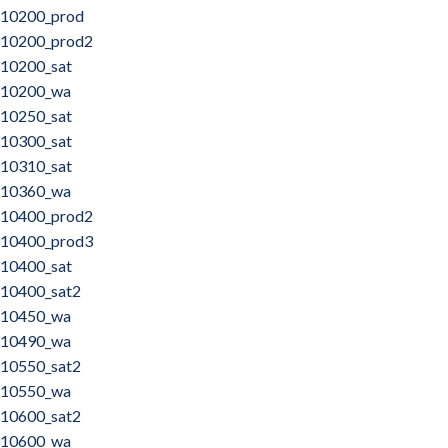
10200_prod
10200_prod2
10200_sat
10200_wa
10250_sat
10300_sat
10310_sat
10360_wa
10400_prod2
10400_prod3
10400_sat
10400_sat2
10450_wa
10490_wa
10550_sat2
10550_wa
10600_sat2
10600_wa