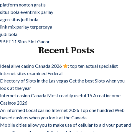
platform nonton gratis
situs bola event mix parlay
agen situs judi bola
link mix parlay terpercaya
judi bola
SBET11 Situs Slot Gacor
Recent Posts
Ideal alive casino Canada 2026
: top ten actual specialist
internet sites examined Federal
Directory of Slots in the Las vegas Get the best Slots when you
look at the year
Internet casino Canada Most readily useful 15 A real income
Casinos 2026
An informed Local casino Internet 2026 Top one hundred Web
based casinos when you look at the Canada
Mobile cities allow you to make use of cellular to aid your put and