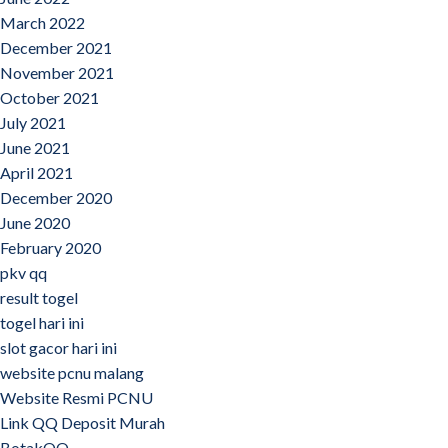
March 2022
December 2021
November 2021
October 2021
July 2021
June 2021
April 2021
December 2020
June 2020
February 2020
pkv qq
result togel
togel hari ini
slot gacor hari ini
website pcnu malang
Website Resmi PCNU
Link QQ Deposit Murah
BotakQQ