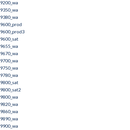
9200_wa
9350_wa
9380_wa
9600_prod
9600_prod3
9600_sat
9655_wa
9670_wa
9700_wa
9750_wa
9780_wa
9800_sat
9800_sat2
9800_wa
9820_wa
9860_wa
9890_wa
9900_wa