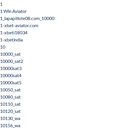
1
1 Win Aviator
1_lapapillote08.com_10000
1-xbet-aviator.com
1-xbeti18034
1-xbetindia
10
10000_sat
10000_sat2
10000sat3
10000sat4
10000sat5
10050_sat
10080_sat
10110_sat
10120_sat
10130_wa
10156_wa