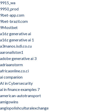
9915_wa
9950_prod
9bet-app.com
9bet-brazil.com
9Mostbet
a16z generative ai
a16z generative ai 1
a3manos.isdi.co.cu
aaronallston1
adobe generative ai 3
adriaanstorm
africaonline.co.ci
ai companion
AI in Cybersecurity
ai in finance examples 7
american-autotransport
amigowins
anglopolishculturalexchange