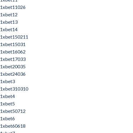
1xbet11026
1xbet12
1xbet13
1xbet14
1xbet150211
1xbet15031
1xbet16062
1xbet17033
1xbet20035
1xbet24036
1xbet3
1xbet310310
1xbet4
1xbet5
1xbet50712
1xbet6
1xbet60618