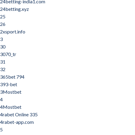
24betting-india1.com
24betting.xyz
25
26
2xsport.info
3
30
3070_tr
31
32
365bet 794
393-bet
3Mostbet
4
4Mostbet
4rabet Online 335
4rabet-app.com
5