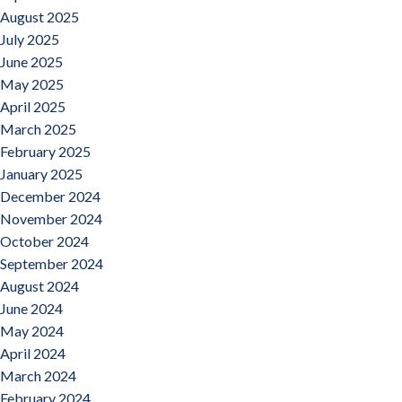
August 2025
July 2025
June 2025
May 2025
April 2025
March 2025
February 2025
January 2025
December 2024
November 2024
October 2024
September 2024
August 2024
June 2024
May 2024
April 2024
March 2024
February 2024