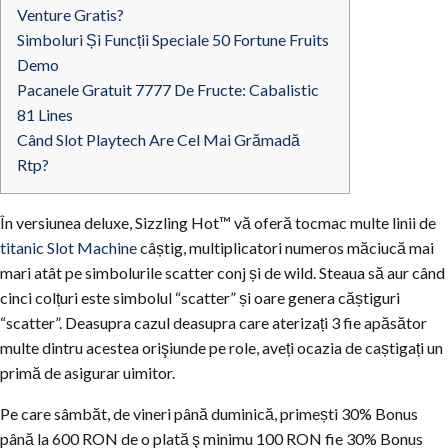
Venture Gratis?
Simboluri Și Funcții Speciale 50 Fortune Fruits
Demo
Pacanele Gratuit 7777 De Fructe: Cabalistic
81 Lines
Când Slot Playtech Are Cel Mai Grămadă
Rtp?
În versiunea deluxe, Sizzling Hot™ vă oferă tocmac multe linii de
titanic Slot Machine
câștig, multiplicatori numeros măciucă mai
mari atât pe simbolurile scatter conj și de wild.
Steaua să aur când
cinci colțuri este simbolul “scatter” și oare genera căștiguri
“scatter”. Deasupra cazul deasupra care aterizați 3 fie apăsător
multe dintru acestea orişiunde pe role, aveți ocazia de caștigați un
primă de asigurar uimitor.
Pe care sâmbăt, de vineri până duminică, primești 30% Bonus
până la 600 RON de o plată ş minimu 100 RON fie 30% Bonus