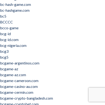
bc-hash-game.com
bc-hashgame.com
bc5
BCCCC
bcco-game
bcg-id
bcg-id.com
bcg-nigeria.com
bcg3
bcg5
bcgame-argentinos.com
bcgame-az
bcgame-az.com
bcgame-cameroon.com
bcgame-casino-au.com
bcgame-cermin.com
bcgame-crypto-bangladesh.com
bcgame-cryptobet.com