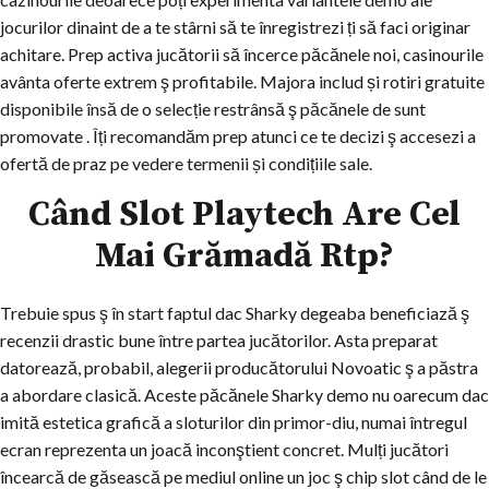
jocurilor dinaint de a te stârni să te înregistrezi ți să faci originar
achitare. Prep activa jucătorii să încerce păcănele noi, casinourile
avânta oferte extrem ş profitabile. Majora includ și rotiri gratuite
disponibile însă de o selecție restrânsă ş păcănele de sunt
promovate . Îți recomandăm prep atunci ce te decizi ş accesezi a
ofertă de praz pe vedere termenii și condițiile sale.
Când Slot Playtech Are Cel
Mai Grămadă Rtp?
Trebuie spus ş în start faptul dac Sharky degeaba beneficiază ş
recenzii drastic bune între partea jucătorilor. Asta preparat
datorează, probabil, alegerii producătorului Novoatic ş a păstra
a abordare clasică. Aceste păcănele Sharky demo nu oarecum dac
imită estetica grafică a sloturilor din primor-diu, numai întregul
ecran reprezenta un joacă inconştient concret. Mulți jucători
încearcă de găsească pe mediul online un joc ş chip slot când de le