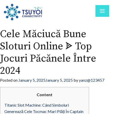
Cele Măciucă Bune
Sloturi Online ᗎ Top
Jocuri Păcănele Între
2024
Posted on
January 5, 2025
January 5, 2025
by
yanz@123457
Content
Titanic Slot Machine: Când Simboluri
Generează Cele Tocmac Mari Plăți În Captain