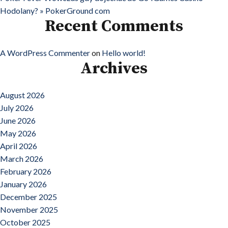
Hodolany? » PokerGround com
Recent Comments
A WordPress Commenter
on
Hello world!
Archives
August 2026
July 2026
June 2026
May 2026
April 2026
March 2026
February 2026
January 2026
December 2025
November 2025
October 2025