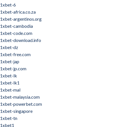
1xbet-6
1xbet-africa.co.za
1xbet-argentinos.org
1xbet-cambodia
1xbet-code.com
1xbet-download.info
1xbet-dz
1xbet-free.com
1xbet-jap
1xbet-jp.com
1xbet-lk
1xbet-lk1
1xbet-mal
1xbet-malaysia.com
1xbet-powerbet.com
1xbet-singapore
1xbet-tn
1xbet1