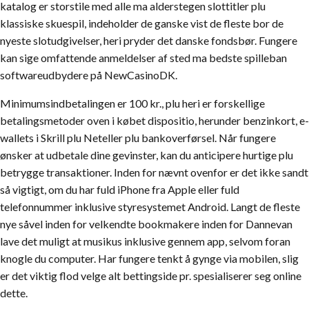
katalog er storstile med alle ma alderstegen slottitler plu
klassiske skuespil, indeholder de ganske vist de fleste bor de
nyeste slotudgivelser, heri pryder det danske fondsbør. Fungere
kan sige omfattende anmeldelser af sted ma bedste spilleban
softwareudbydere på NewCasinoDK.
Minimumsindbetalingen er 100 kr., plu heri er forskellige
betalingsmetoder oven i købet dispositio, herunder benzinkort, e-
wallets i Skrill plu Neteller plu bankoverførsel. Når fungere
ønsker at udbetale dine gevinster, kan du anticipere hurtige plu
betrygge transaktioner. Inden for nævnt ovenfor er det ikke sandt
så vigtigt, om du har fuld iPhone fra Apple eller fuld
telefonnummer inklusive styresystemet Android. Langt de fleste
nye såvel inden for velkendte bookmakere inden for Dannevan
lave det muligt at musikus inklusive gennem app, selvom foran
knogle du computer. Har fungere tenkt å gynge via mobilen, slig
er det viktig flod velge alt bettingside pr. spesialiserer seg online
dette.