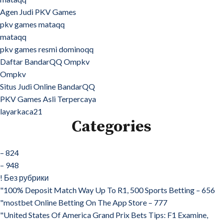
Agen Judi PKV Games
pkv games mataqq
mataqq
pkv games resmi dominoqq
Daftar BandarQQ Ompkv
Ompkv
Situs Judi Online BandarQQ
PKV Games Asli Terpercaya
layarkaca21
Categories
– 824
– 948
! Без рубрики
"100% Deposit Match Way Up To R1, 500 Sports Betting – 656
"‎mostbet Online Betting On The App Store – 777
"United States Of America Grand Prix Bets Tips: F1 Examine,