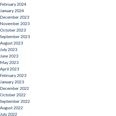
February 2024
January 2024
December 2023
November 2023
October 2023
September 2023
August 2023
July 2023
June 2023
May 2023
April 2023
February 2023
January 2023
December 2022
October 2022
September 2022
August 2022
July 2022