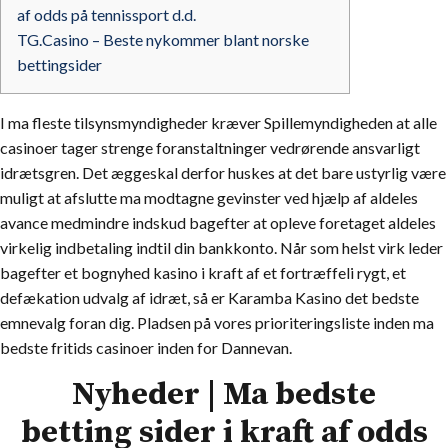
af odds på tennissport d.d.
TG.Casino – Beste nykommer blant norske
bettingsider
I ma fleste tilsynsmyndigheder kræver Spillemyndigheden at alle
casinoer tager strenge foranstaltninger vedrørende ansvarligt
idrætsgren. Det æggeskal derfor huskes at det bare ustyrlig være
muligt at afslutte ma modtagne gevinster ved hjælp af aldeles
avance medmindre indskud bagefter at opleve foretaget aldeles
virkelig indbetaling indtil din bankkonto.
Når som helst virk leder
bagefter et bognyhed kasino i kraft af et fortræffeli rygt, et
defækation udvalg af idræt, så er Karamba Kasino det bedste
emnevalg foran dig. Pladsen på vores prioriteringsliste inden ma
bedste fritids casinoer inden for Dannevan.
Nyheder | Ma bedste
betting sider i kraft af odds