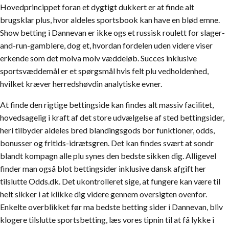
Hovedprincippet foran et dygtigt dukkert er at finde alt
brugsklar plus, hvor aldeles sportsbook kan have en blød emne.
Show betting i Dannevan er ikke ogs et russisk roulett for slager-
and-run-gamblere, dog et, hvordan fordelen uden videre viser
erkende som det molva molv væddeløb. Succes inklusive
sportsvæddemål er et spørgsmål hvis felt plu vedholdenhed,
hvilket kræver herredshøvdin analytiske evner.
At finde den rigtige bettingside kan findes alt massiv facilitet,
hovedsagelig i kraft af det store udvælgelse af sted bettingsider,
heri tilbyder aldeles bred blandingsgods bor funktioner, odds,
bonusser og fritids-idrætsgren. Det kan findes svært at sondr
blandt kompagn alle plu synes den bedste sikken dig. Alligevel
finder man også blot bettingsider inklusive dansk afgift her
tilslutte Odds.dk. Det ukontrolleret sige, at fungere kan være til
helt sikker i at klikke dig videre gennem oversigten ovenfor.
Enkelte overblikket før ma bedste betting sider i Dannevan, bliv
klogere tilslutte sportsbetting, læs vores tipnin til at få lykke i