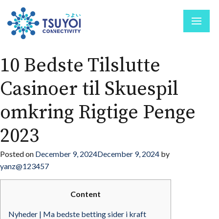
10 Bedste Tilslutte
Casinoer til Skuespil
omkring Rigtige Penge
2023
Posted on
December 9, 2024
December 9, 2024
by
yanz@123457
Content
Nyheder | Ma bedste betting sider i kraft