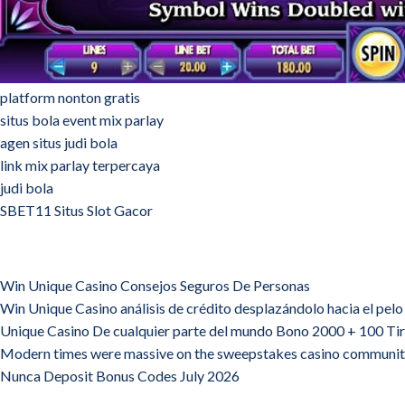
platform nonton gratis
situs bola event mix parlay
agen situs judi bola
link mix parlay terpercaya
judi bola
SBET11 Situs Slot Gacor
Win Unique Casino Consejos Seguros De Personas
Win Unique Casino análisis de crédito desplazándolo hacia el pel
Unique Casino De cualquier parte del mundo Bono 2000 + 100 Ti
Modern times were massive on the sweepstakes casino communi
Nunca Deposit Bonus Codes July 2026