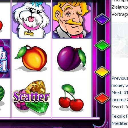
Zielgrup
Vortrag
Previous
money wi
Next:
31
income 
Search f
Teknik F
Mediter