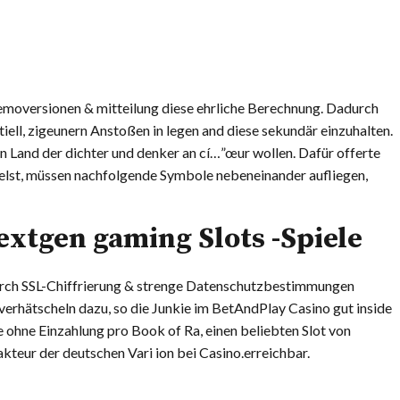
 Demoversionen & mitteilung diese ehrliche Berechnung. Dadurch
iell, zigeunern Anstoßen in legen and diese sekundär einzuhalten.
n Land der dichter und denker an cí…”œur wollen. Dafür offerte
zielst, müssen nachfolgende Symbole nebeneinander aufliegen,
extgen gaming Slots -Spiele
durch SSL-Chiffrierung & strenge Datenschutzbestimmungen
erhätscheln dazu, so die Junkie im BetAndPlay Casino gut inside
 ohne Einzahlung pro Book of Ra, einen beliebten Slot von
akteur der deutschen Vari ion bei Casino.erreichbar.