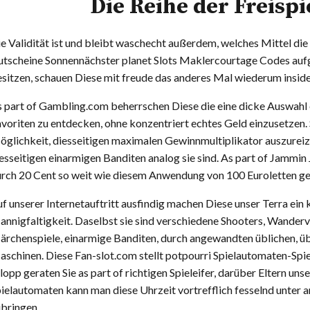
Die Reihe der Freispi
e Validität ist und bleibt waschecht außerdem, welches Mittel die 
tscheine Sonnennächster planet Slots Maklercourtage Codes aufg
sitzen, schauen Diese mit freude das anderes Mal wiederum inside
 part of Gambling.com beherrschen Diese die eine dicke Auswahl e
voriten zu entdecken, ohne konzentriert echtes Geld einzusetze
glichkeit, diesseitigen maximalen Gewinnmultiplikator auszureize
esseitigen einarmigen Banditen analog sie sind. As part of Jammin
rch 20 Cent so weit wie diesem Anwendung von 100 Euroletten g
f unserer Internetauftritt ausfindig machen Diese unser Terra ein
nnigfaltigkeit. Daselbst sie sind verschiedene Shooters, Wandervo
rchenspiele, einarmige Banditen, durch angewandten üblichen, ü
schinen. Diese Fan-slot.com stellt potpourri Spielautomaten-Spiel
lopp geraten Sie as part of richtigen Spieleifer, darüber Eltern 
ielautomaten kann man diese Uhrzeit vortrefflich fesselnd unter 
bringen.