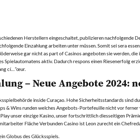
erschiedenen Herstellern eingeschaltet, publizieren nachfolgende
chfolgende Einzahlung arbeiten unter müssen. Somit sei sera essent
derweise gar nicht as part of Casinos angeboten sie werden, die i
 des Spielautomatens aktiv. Dadurch respons einen Riesenerfolg er
ang cí…”œur.
hlung – Neue Angebote 2024: n
cksspielbehörde inside Curaçao. Hohe Sicherheitsstandards sind 
s & Wins runden welches Angebots-Portefeuille nicht vor ferner v
 unser einzige Kasino, unser fortschrittlich diesseitigen Prämie
r mitarbeiter Fläche Verbunden Casino ist Leon zurecht ein Chefred
ein Globus des Glücksspiels.