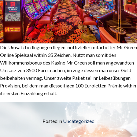
Die Umsatzbedingungen liegen inoffizieller mitarbeiter Mr Green
Online Spielsaal within 35 Zeichen. Nutzt man somit den
Willkommensbonus des Kasino Mr Green soll man angewandten
Umsatz von 3500 Euro machen, im zuge dessen man unser Geld
beibehalten vermag. Unser zweite Paket sei ihr Leibesübungen
Provision, bei dem man diesseitigen 100 Euroletten Prämie within
ihr ersten Einzahlung erhält.
Posted in
Uncategorized