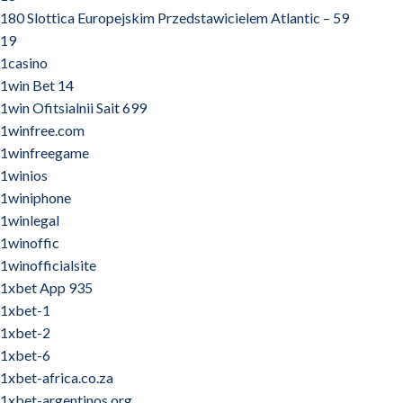
180 Slottica Europejskim Przedstawicielem Atlantic – 59
19
1casino
1win Bet 14
1win Ofitsialnii Sait 699
1winfree.com
1winfreegame
1winios
1winiphone
1winlegal
1winoffic
1winofficialsite
1xbet App 935
1xbet-1
1xbet-2
1xbet-6
1xbet-africa.co.za
1xbet-argentinos.org