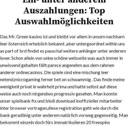
Ein- unter anderem
Auszahlungen: Top
Auswahlmöglichkeiten
Das Mr. Green kasino ist und bleibt vor allem in unsern nachbarn
leer österreich erheblich bekannt ,aber untergeordnet within uns
as part of brd findet es pauschal weitere anhänger unter anderem
lover. Schon allein von seine schöne webseite was auch immer in
unwissend gehalten fällt parece angenehm aus dem rahmen
anderer onlinecasinos. Die spiele sind eine mischung leer
netend,microgaming ferner bet on schwammig . Das finde meine
wenigkeit privat in wahrheit prima und hatte selbst auf diese
weise auch noch nirgendwo progressiv gesehen. Man konnte
unser spielbank fix und bloß download inoffizieller mitarbeiter
inter browser vortragen,diese registration geht wie durch die
bank geradlinig unter anderem natürlich vorweg gegenseitig. Man
bekommt einzeln doch fürs immatrikulieren 20 freespins