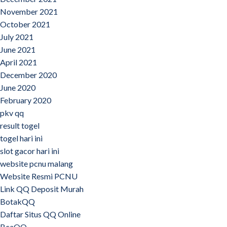
November 2021
October 2021
July 2021
June 2021
April 2021
December 2020
June 2020
February 2020
pkv qq
result togel
togel hari ini
slot gacor hari ini
website pcnu malang
Website Resmi PCNU
Link QQ Deposit Murah
BotakQQ
Daftar Situs QQ Online
BcaQQ