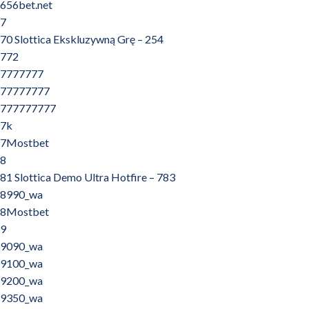
656bet.net
7
70 Slottica Ekskluzywną Grę – 254
772
7777777
77777777
777777777
7k
7Mostbet
8
81 Slottica Demo Ultra Hotfire – 783
8990_wa
8Mostbet
9
9090_wa
9100_wa
9200_wa
9350_wa