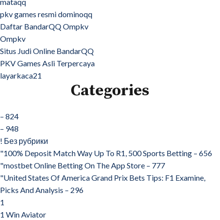
mataqq
pkv games resmi dominoqq
Daftar BandarQQ Ompkv
Ompkv
Situs Judi Online BandarQQ
PKV Games Asli Terpercaya
layarkaca21
Categories
– 824
– 948
! Без рубрики
"100% Deposit Match Way Up To R1, 500 Sports Betting – 656
"‎mostbet Online Betting On The App Store – 777
"United States Of America Grand Prix Bets Tips: F1 Examine,
Picks And Analysis – 296
1
1 Win Aviator