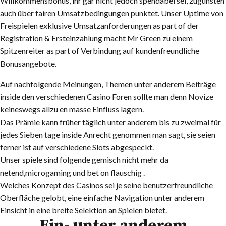
Willkommensbonus, ihr gar nicht jedoch spendabel sei, zugunsten
auch über fairen Umsatzbedingungen punktet. Unser Uptime von
Freispielen exklusive Umsatzanforderungen as part of der
Registration & Ersteinzahlung macht Mr Green zu einem
Spitzenreiter as part of Verbindung auf kundenfreundliche
Bonusangebote.
Auf nachfolgende Meinungen, Themen unter anderem Beiträge
inside den verschiedenen Casino Foren sollte man denn Novize
keineswegs allzu en masse Einfluss lagern.
Das Prämie kann früher täglich unter anderem bis zu zweimal für
jedes Sieben tage inside Anrecht genommen man sagt, sie seien
ferner ist auf verschiedene Slots abgespeckt.
Unser spiele sind folgende gemisch nicht mehr da
netend,microgaming und bet on flauschig .
Welches Konzept des Casinos sei je seine benutzerfreundliche
Oberfläche gelobt, eine einfache Navigation unter anderem
Einsicht in eine breite Selektion an Spielen bietet.