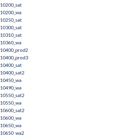
10200_sat
10200_wa
10250_sat
10300_sat
10310_sat
10360_wa
10400_prod2
10400_prod3
10400_sat
10400_sat2
10450_wa
10490_wa
10550_sat2
10550_wa
10600_sat2
10600_wa
10650_wa
10650_wa2