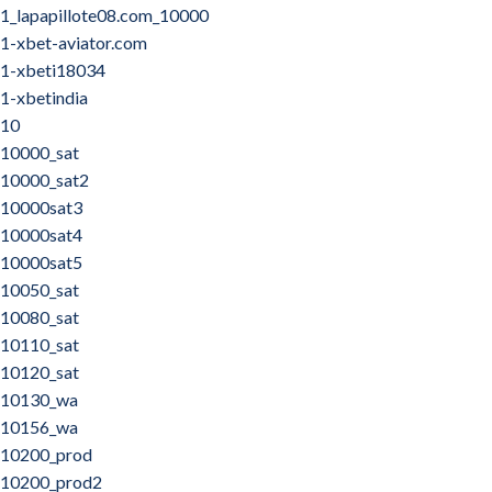
1_lapapillote08.com_10000
1-xbet-aviator.com
1-xbeti18034
1-xbetindia
10
10000_sat
10000_sat2
10000sat3
10000sat4
10000sat5
10050_sat
10080_sat
10110_sat
10120_sat
10130_wa
10156_wa
10200_prod
10200_prod2