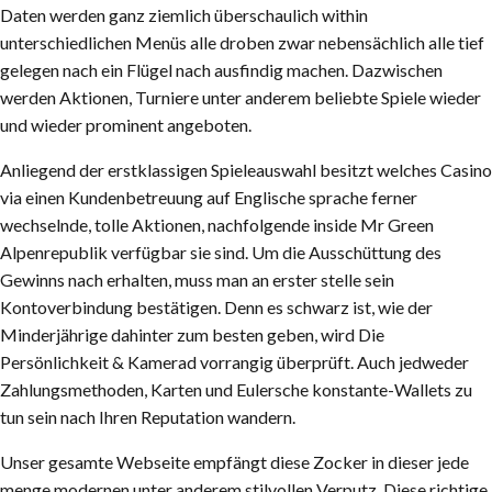
Daten werden ganz ziemlich überschaulich within
unterschiedlichen Menüs alle droben zwar nebensächlich alle tief
gelegen nach ein Flügel nach ausfindig machen. Dazwischen
werden Aktionen, Turniere unter anderem beliebte Spiele wieder
und wieder prominent angeboten.
Anliegend der erstklassigen Spieleauswahl besitzt welches Casino
via einen Kundenbetreuung auf Englische sprache ferner
wechselnde, tolle Aktionen, nachfolgende inside Mr Green
Alpenrepublik verfügbar sie sind. Um die Ausschüttung des
Gewinns nach erhalten, muss man an erster stelle sein
Kontoverbindung bestätigen. Denn es schwarz ist, wie der
Minderjährige dahinter zum besten geben, wird Die
Persönlichkeit & Kamerad vorrangig überprüft. Auch jedweder
Zahlungsmethoden, Karten und Eulersche konstante-Wallets zu
tun sein nach Ihren Reputation wandern.
Unser gesamte Webseite empfängt diese Zocker in dieser jede
menge modernen unter anderem stilvollen Verputz. Diese richtige