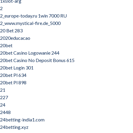
1xslot-arg
2
2_europe-today.ru 1win 7000 RU
2_www.mystical-fire.de_5000
20 Bet 283
2020educacao
20bet
20bet Casino Logowanie 244
20bet Casino No Deposit Bonus 615
20bet Login 301
20bet Pl 634
20bet Pl 898
21
227
24
2448
24betting-india1.com
24betting.xyz