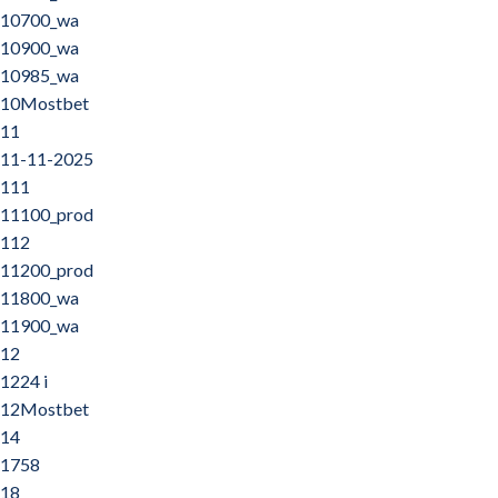
10700_wa
10900_wa
10985_wa
10Mostbet
11
11-11-2025
111
11100_prod
112
11200_prod
11800_wa
11900_wa
12
1224 i
12Mostbet
14
1758
18