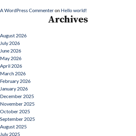
A WordPress Commenter
on
Hello world!
Archives
August 2026
July 2026
June 2026
May 2026
April 2026
March 2026
February 2026
January 2026
December 2025
November 2025
October 2025
September 2025
August 2025
July 2025