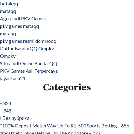
botakqq
mataqq
Agen Judi PKV Games
pkv games mataqq
mataqq
pkv games resmi dominoqq
Daftar BandarQQ Ompkv
Ompkv
Situs Judi Online BandarQQ
PKV Games Asli Terpercaya
layarkaca21
Categories
– 824
– 948
! Без рубрики
"100% Deposit Match Way Up To R1, 500 Sports Betting – 656
"‎mostbet Online Betting On The App Store – 777