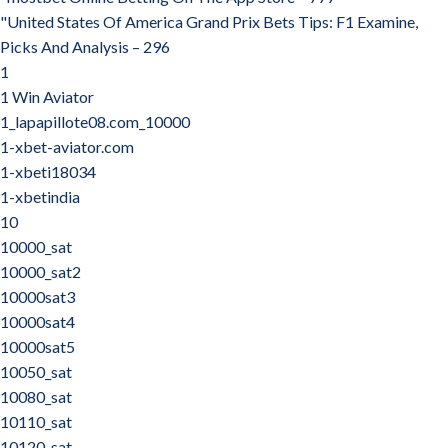
"United States Of America Grand Prix Bets Tips: F1 Examine,
Picks And Analysis – 296
1
1 Win Aviator
1_lapapillote08.com_10000
1-xbet-aviator.com
1-xbeti18034
1-xbetindia
10
10000_sat
10000_sat2
10000sat3
10000sat4
10000sat5
10050_sat
10080_sat
10110_sat
10120_sat