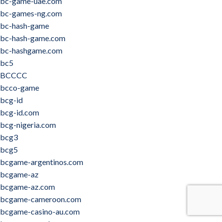
bc-game-uae.com
bc-games-ng.com
bc-hash-game
bc-hash-game.com
bc-hashgame.com
bc5
BCCCC
bcco-game
bcg-id
bcg-id.com
bcg-nigeria.com
bcg3
bcg5
bcgame-argentinos.com
bcgame-az
bcgame-az.com
bcgame-cameroon.com
bcgame-casino-au.com