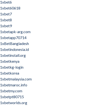
1xbet6
1xbet60618
1xbet7
1xbet8
1xbet9
1xbetapk-arg.com
1xbetapp70714
1xBetBangladesh
1xbetindonesia.id
1xbetinstall.org
1xbetkenya
1xbetkg-login
1xbetkorea
1xbetmalaysia.com
1xbetmaroc.info
1xbetmy.com
1xbetpt80715
1xbetworlds.org