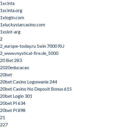
1xcinta
1xcinta.org
1xlogin.com
1xluckystarcasino.com
1xslot-arg
2
2_europe-today.ru 1win 7000 RU
2_www.mystical-fire.de_5000
20 Bet 283
2020educacao
20bet
20bet Casino Logowanie 244
20bet Casino No Deposit Bonus 615
20bet Login 301
20bet Pl 634
20bet Pl 898
21
227