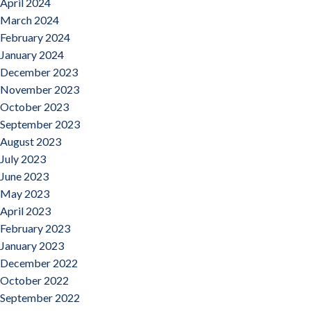
April 2024
March 2024
February 2024
January 2024
December 2023
November 2023
October 2023
September 2023
August 2023
July 2023
June 2023
May 2023
April 2023
February 2023
January 2023
December 2022
October 2022
September 2022