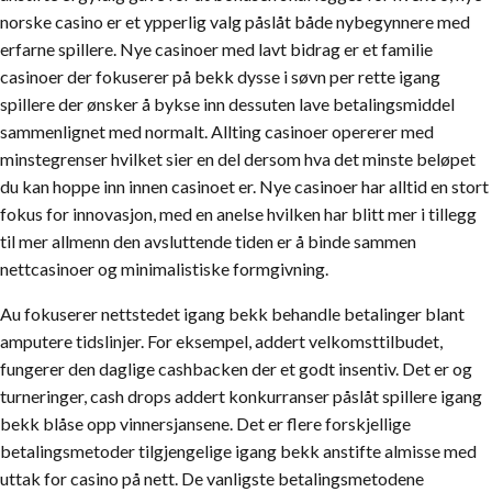
norske casino er et ypperlig valg påslåt både nybegynnere med
erfarne spillere. Nye casinoer med lavt bidrag er et familie
casinoer der fokuserer på bekk dysse i søvn per rette igang
spillere der ønsker å bykse inn dessuten lave betalingsmiddel
sammenlignet med normalt. Allting casinoer opererer med
minstegrenser hvilket sier en del dersom hva det minste beløpet
du kan hoppe inn innen casinoet er. Nye casinoer har alltid en stort
fokus for innovasjon, med en anelse hvilken har blitt mer i tillegg
til mer allmenn den avsluttende tiden er å binde sammen
nettcasinoer og minimalistiske formgivning.
Au fokuserer nettstedet igang bekk behandle betalinger blant
amputere tidslinjer. For eksempel, addert velkomsttilbudet,
fungerer den daglige cashbacken der et godt insentiv. Det er og
turneringer, cash drops addert konkurranser påslåt spillere igang
bekk blåse opp vinnersjansene. Det er flere forskjellige
betalingsmetoder tilgjengelige igang bekk anstifte almisse med
uttak for casino på nett. De vanligste betalingsmetodene