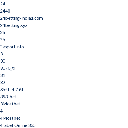
24
2448
24betting-india1.com
24betting.xyz
25
26
2xsport.info
3
30
3070_tr
31
32
365bet 794
393-bet
3Mostbet
4
4Mostbet
4rabet Online 335