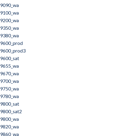
9090_wa
9100_wa
9200_wa
9350_wa
9380_wa
9600_prod
9600_prod3
9600_sat
9655_wa
9670_wa
9700_wa
9750_wa
9780_wa
9800_sat
9800_sat2
9800_wa
9820_wa
9860_wa