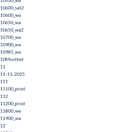
10550_wa
10600_sat2
10600_wa
10650_wa
10650_wa2
10700_wa
10900_wa
10985_wa
10Mostbet
11
11-11-2025
111
11100_prod
112
11200_prod
11800_wa
11900_wa
12