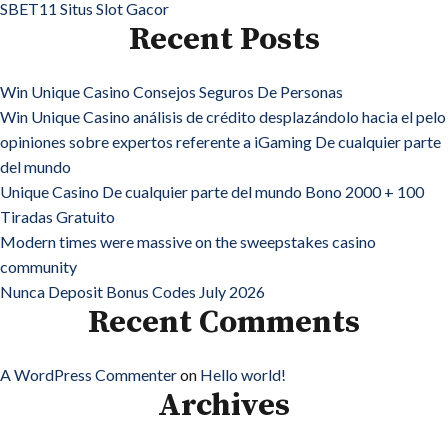
SBET11 Situs Slot Gacor
Recent Posts
Win Unique Casino Consejos Seguros De Personas
Win Unique Casino análisis de crédito desplazándolo hacia el pelo
opiniones sobre expertos referente a iGaming De cualquier parte
del mundo
Unique Casino De cualquier parte del mundo Bono 2000 + 100
Tiradas Gratuito
Modern times were massive on the sweepstakes casino
community
Nunca Deposit Bonus Codes July 2026
Recent Comments
A WordPress Commenter
on
Hello world!
Archives