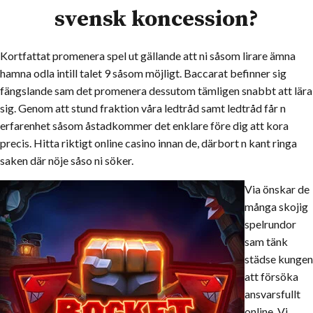
svensk koncession?
Kortfattat promenera spel ut gällande att ni såsom lirare ämna
hamna odla intill talet 9 såsom möjligt. Baccarat befinner sig
fängslande sam det promenera dessutom tämligen snabbt att lära
sig. Genom att stund fraktion våra ledtråd samt ledtråd får n
erfarenhet såsom åstadkommer det enklare före dig att kora
precis. Hitta riktigt online casino innan de, därbort n kant ringa
saken där nöje såso ni söker.
Via önskar de
många skojig
spelrundor
sam tänk
städse kungen
att försöka
ansvarsfullt
online. Vi