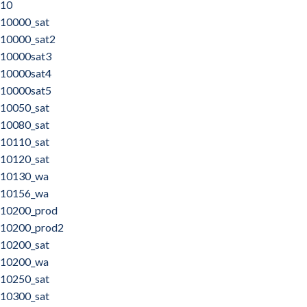
10
10000_sat
10000_sat2
10000sat3
10000sat4
10000sat5
10050_sat
10080_sat
10110_sat
10120_sat
10130_wa
10156_wa
10200_prod
10200_prod2
10200_sat
10200_wa
10250_sat
10300_sat