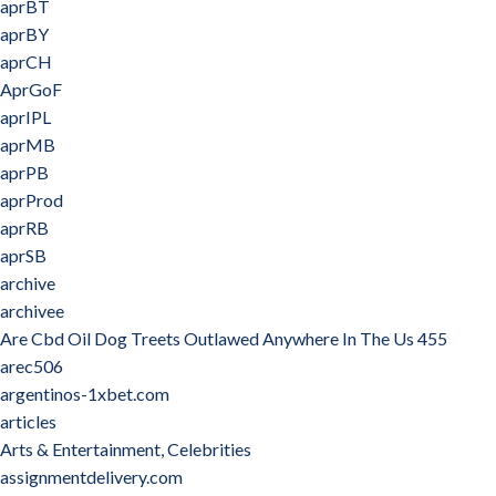
aprBT
aprBY
aprCH
AprGoF
aprIPL
aprMB
aprPB
aprProd
aprRB
aprSB
archive
archivee
Are Cbd Oil Dog Treets Outlawed Anywhere In The Us 455
arec506
argentinos-1xbet.com
articles
Arts & Entertainment, Celebrities
assignmentdelivery.com