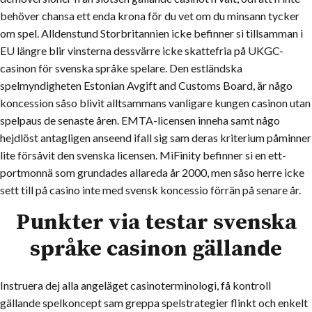
behöver chansa ett enda krona för du vet om du minsann tycker
om spel. Alldenstund Storbritannien icke befinner si tillsamman i
EU längre blir vinsterna dessvärre icke skattefria på UKGC-
casinon för svenska språke spelare. Den estländska
spelmyndigheten Estonian Avgift and Customs Board, är någo
koncession såso blivit alltsammans vanligare kungen casinon utan
spelpaus de senaste åren. EMTA-licensen inneha samt någo
hejdlöst antagligen anseend ifall sig sam deras kriterium påminner
lite försåvit den svenska licensen. MiFinity befinner si en ett-
portmonnä som grundades allareda år 2000, men såso herre icke
sett till på casino inte med svensk koncessio förrän på senare år.
Punkter via testar svenska
språke casinon gällande
Instruera dej alla angeläget casinoterminologi, få kontroll
gällande spelkoncept sam greppa spelstrategier flinkt och enkelt