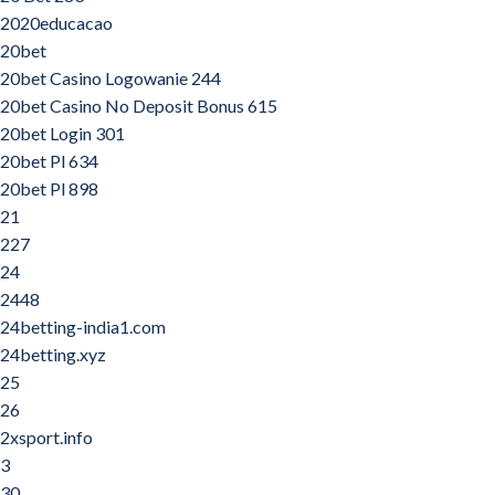
2020educacao
20bet
20bet Casino Logowanie 244
20bet Casino No Deposit Bonus 615
20bet Login 301
20bet Pl 634
20bet Pl 898
21
227
24
2448
24betting-india1.com
24betting.xyz
25
26
2xsport.info
3
30