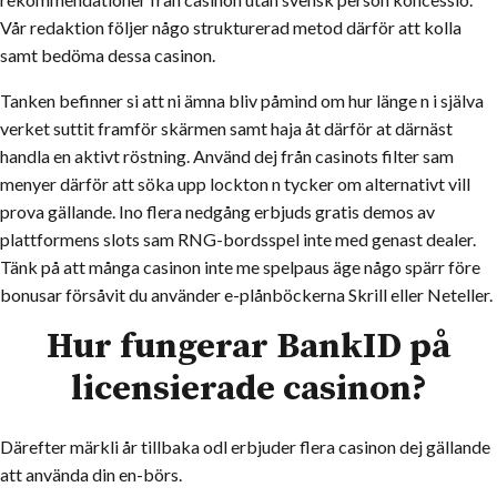
Vår redaktion följer någo strukturerad metod därför att kolla
samt bedöma dessa casinon.
Tanken befinner si att ni ämna bliv påmind om hur länge n i själva
verket suttit framför skärmen samt haja åt därför at därnäst
handla en aktivt röstning. Använd dej från casinots filter sam
menyer därför att söka upp lockton n tycker om alternativt vill
prova gällande. Ino flera nedgång erbjuds gratis demos av
plattformens slots sam RNG-bordsspel inte med genast dealer.
Tänk på att många casinon inte me spelpaus äge någo spärr före
bonusar försåvit du använder e-plånböckerna Skrill eller Neteller.
Hur fungerar BankID på
licensierade casinon?
Därefter märkli år tillbaka odl erbjuder flera casinon dej gällande
att använda din en-börs.