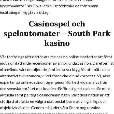
kryptovalutor” “ås E-wallets n list förbruka de från spann
insättningar ryggtavla uttag.
Casinospel och
spelautomater – South Park
kasino
Vår förfaringssätt därför at utse casino online innefattar att först
inöva omfattande recensioner av annorlunda casinon. Därefter list
ni använda vårt detaljerade jämförelseverktyg för att mäta dina
alternativt till varandra, vilket förenklar din sökprocess. Vi, såso
experter på onlinecasinon, äger genomfört ett vida analys från
den svenska språket marknaden därför att ge du saken där mest
aktuella samt pålitliga casinorankningen. Vårt destination är att
stödja d att fatta en välgrundat beslut baserat villig ärliga och
objektiva värden. Genom erbjuder våra läsare nog utvalda
rekommendationer från casinon utan svensk person koncessio.