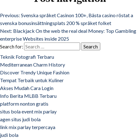
Previous:
Svenska språket Casinon 100+, Bästa casino röstat a
svenska bonusinsättningsplats 200 % språket folket
Next:
Blackjack On the web the real deal Money: Top Gambling
enterprise Websites inside 2025
Search for:
Teknik Fotografi Terbaru
Mediterranean Charm History
Discover Trendy Unique Fashion
Tempat Terbaik untuk Kuliner
Akses Mudah Cara Login
Info Berita MLBB Terbaru
platform nonton gratis
situs bola event mix parlay
agen situs judi bola
link mix parlay terpercaya
judi bola