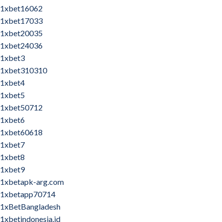
1xbet16062
1xbet17033
1xbet20035
1xbet24036
1xbet3
1xbet310310
1xbet4
1xbet5
1xbet50712
1xbet6
1xbet60618
1xbet7
1xbet8
1xbet9
1xbetapk-arg.com
1xbetapp70714
1xBetBangladesh
1xbetindonesia.id