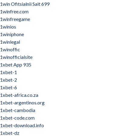
1win Ofitsialnii Sait 699
1winfree.com
1winfreegame
1winios
1winiphone
1winlegal
1winoffic
1winofficialsite
1xbet App 935
1xbet-1
1xbet-2
1xbet-6
1xbet-africa.co.za
1xbet-argentinos.org
1xbet-cambodia
1xbet-code.com
1xbet-download.info
1xbet-dz