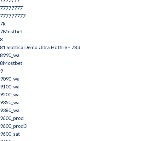
77777777
777777777
7k
7Mostbet
8
81 Slottica Demo Ultra Hotfire – 783
8990_wa
8Mostbet
9
9090_wa
9100_wa
9200_wa
9350_wa
9380_wa
9600_prod
9600_prod3
9600_sat