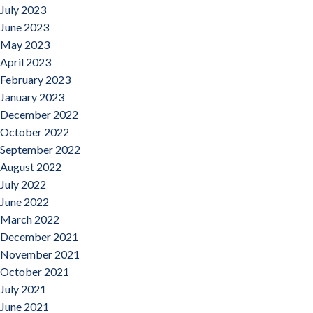
July 2023
June 2023
May 2023
April 2023
February 2023
January 2023
December 2022
October 2022
September 2022
August 2022
July 2022
June 2022
March 2022
December 2021
November 2021
October 2021
July 2021
June 2021