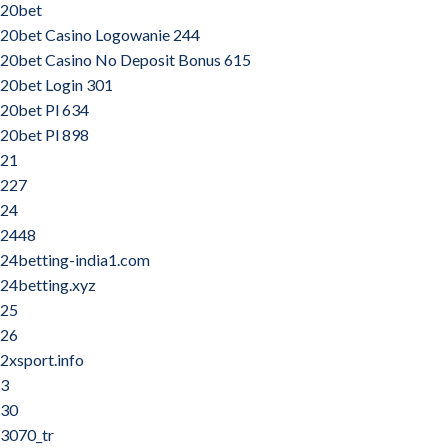
20bet
20bet Casino Logowanie 244
20bet Casino No Deposit Bonus 615
20bet Login 301
20bet Pl 634
20bet Pl 898
21
227
24
2448
24betting-india1.com
24betting.xyz
25
26
2xsport.info
3
30
3070_tr