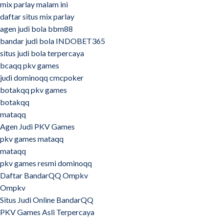
mix parlay malam ini
daftar situs mix parlay
agen judi bola bbm88
bandar judi bola INDOBET365
situs judi bola terpercaya
bcaqq pkv games
judi dominoqq cmcpoker
botakqq pkv games
botakqq
mataqq
Agen Judi PKV Games
pkv games mataqq
mataqq
pkv games resmi dominoqq
Daftar BandarQQ Ompkv
Ompkv
Situs Judi Online BandarQQ
PKV Games Asli Terpercaya