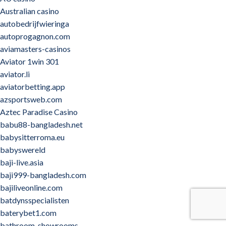
Australian casino
autobedrijfwieringa
autoprogagnon.com
aviamasters-casinos
Aviator 1win 301
aviator.li
aviatorbetting.app
azsportsweb.com
Aztec Paradise Casino
babu88-bangladesh.net
babysitterroma.eu
babyswereld
baji-live.asia
baji999-bangladesh.com
bajiliveonline.com
batdynsspecialisten
baterybet1.com
bathroom-showrooms