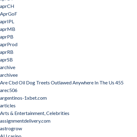
aprCH
AprGoF
aprIPL
aprMB
aprPB
aprProd
aprRB
aprSB
archive
archivee
Are Cbd Oil Dog Treets Outlawed Anywhere In The Us 455
arec506
argentinos-1xbet.com
articles
Arts & Entertainment, Celebrities
assignmentdelivery.com
astrogrow
AU casino