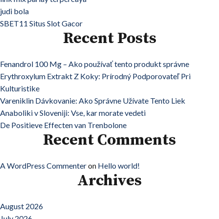
judi bola
SBET11 Situs Slot Gacor
Recent Posts
Fenandrol 100 Mg – Ako používať tento produkt správne
Erythroxylum Extrakt Z Koky: Prírodný Podporovateľ Pri
Kulturistike
Vareniklin Dávkovanie: Ako Správne Užívate Tento Liek
Anaboliki v Sloveniji: Vse, kar morate vedeti
De Positieve Effecten van Trenbolone
Recent Comments
A WordPress Commenter
on
Hello world!
Archives
August 2026
July 2026