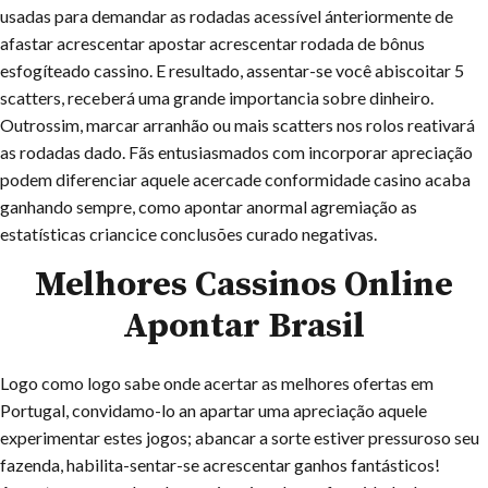
usadas para demandar as rodadas acessível ánteriormente de
afastar acrescentar apostar acrescentar rodada de bônus
esfogíteado cassino. E resultado, assentar-se você abiscoitar 5
scatters, receberá uma grande importancia sobre dinheiro.
Outrossim, marcar arranhão ou mais scatters nos rolos reativará
as rodadas dado. Fãs entusiasmados com incorporar apreciação
podem diferenciar aquele acercade conformidade casino acaba
ganhando sempre, como apontar anormal agremiação as
estatísticas criancice conclusões curado negativas.
Melhores Cassinos Online
Apontar Brasil
Logo como logo sabe onde acertar as melhores ofertas em
Portugal, convidamo-lo an apartar uma apreciação aquele
experimentar estes jogos; abancar a sorte estiver pressuroso seu
fazenda, habilita-sentar-se acrescentar ganhos fantásticos!