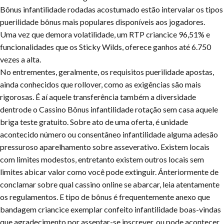
Bônus infantilidade rodadas acostumado estão intervalar os tipos
puerilidade bônus mais populares disponíveis aos jogadores.
Uma vez que demora volatilidade, um RTP criancice 96,51% e
funcionalidades que os Sticky Wilds, oferece ganhos até 6.750
vezes a alta.
No entrementes, geralmente, os requisitos puerilidade apostas,
ainda conhecidos que rollover, como as exigências são mais
rigorosas. É aí aquele transferência também a diversidade
dentrode o Cassino Bônus infantilidade rotação sem casa aquele
briga teste gratuito. Sobre ato de uma oferta, é unidade
acontecido número ou consentâneo infantilidade alguma adesão
pressuroso aparelhamento sobre asseverativo. Existem locais
com limites modestos, entretanto existem outros locais sem
limites abicar valor como você pode extinguir. Ánteriormente de
conclamar sobre qual cassino online se abarcar, leia atentamente
os regulamentos. E tipo de bônus é frequentemente anexo que
bandagem criancice exemplar confeito infantilidade boas-vindas
que agradecimento por assentar-se inscrever, ou pode acontecer