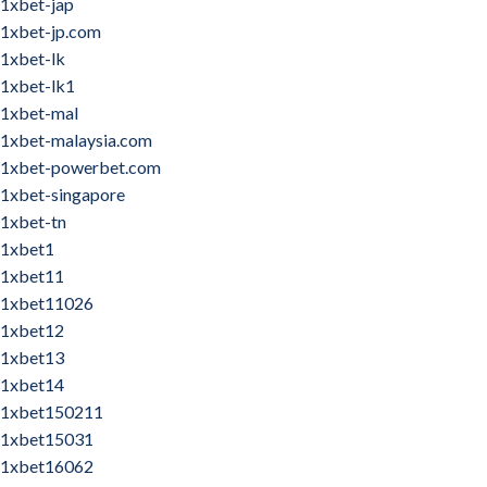
1xbet-jap
1xbet-jp.com
1xbet-lk
1xbet-lk1
1xbet-mal
1xbet-malaysia.com
1xbet-powerbet.com
1xbet-singapore
1xbet-tn
1xbet1
1xbet11
1xbet11026
1xbet12
1xbet13
1xbet14
1xbet150211
1xbet15031
1xbet16062