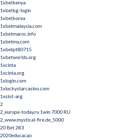
1xbetkenya
1xbetkg-login
1xbetkorea
1xbetmalaysia.com
1xbetmaroc.info
1xbetmy.com
1xbetpt80715
1xbetworlds.org
1xcinta
1xcinta.org
1xlogin.com
1xluckystarcasino.com
1xslot-arg
2
2_europe-today.ru 1win 7000 RU
2_www.mystical-fire.de_5000
20 Bet 283
2020educacao