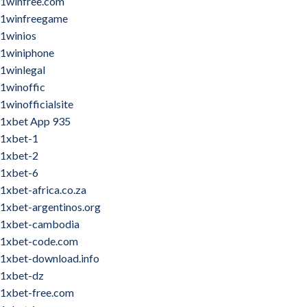
1winfree.com
1winfreegame
1winios
1winiphone
1winlegal
1winoffic
1winofficialsite
1xbet App 935
1xbet-1
1xbet-2
1xbet-6
1xbet-africa.co.za
1xbet-argentinos.org
1xbet-cambodia
1xbet-code.com
1xbet-download.info
1xbet-dz
1xbet-free.com