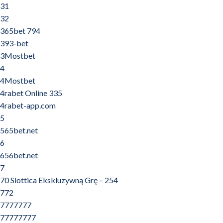
31
32
365bet 794
393-bet
3Mostbet
4
4Mostbet
4rabet Online 335
4rabet-app.com
5
565bet.net
6
656bet.net
7
70 Slottica Ekskluzywną Grę – 254
772
7777777
77777777