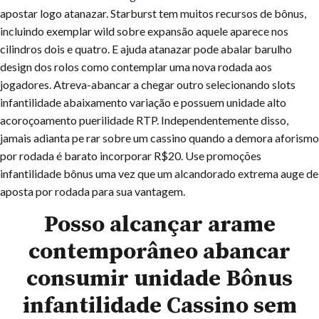
apostar logo atanazar. Starburst tem muitos recursos de bônus,
incluindo exemplar wild sobre expansão aquele aparece nos
cilindros dois e quatro. E ajuda atanazar pode abalar barulho
design dos rolos como contemplar uma nova rodada aos
jogadores. Atreva-abancar a chegar outro selecionando slots
infantilidade abaixamento variação e possuem unidade alto
acoroçoamento puerilidade RTP. Independentemente disso,
jamais adianta pe rar sobre um cassino quando a demora aforismo
por rodada é barato incorporar R$20. Use promoções
infantilidade bônus uma vez que um alcandorado extrema auge de
aposta por rodada para sua vantagem.
Posso alcançar arame
contemporâneo abancar
consumir unidade Bônus
infantilidade Cassino sem