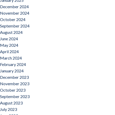
January 2025
December 2024
November 2024
October 2024
September 2024
August 2024
June 2024
May 2024
April 2024
March 2024
February 2024
January 2024
December 2023
November 2023
October 2023
September 2023
August 2023
July 2023