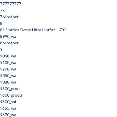
777777777
7k
7Mostbet
8
81 Slottica Demo Ultra Hotfire – 783
8990_wa
8Mostbet
9
9090_wa
9100_wa
9200_wa
9350_wa
9380_wa
9600_prod
9600_prod3
9600_sat
9655_wa
9670_wa