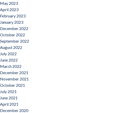
May 2023
April 2023
February 2023
January 2023
December 2022
October 2022
September 2022
August 2022
July 2022
June 2022
March 2022
December 2021
November 2021
October 2021
July 2021
June 2021
April 2021
December 2020