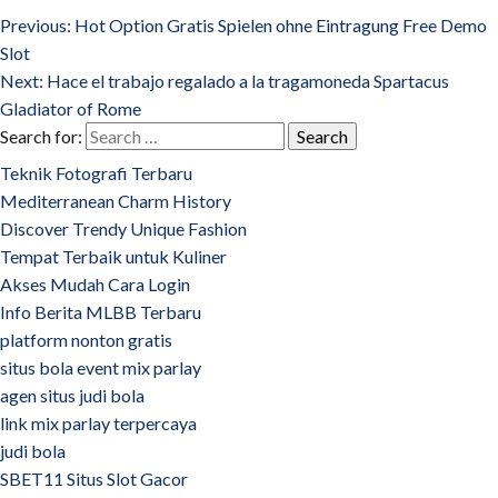
Previous:
Hot Option Gratis Spielen ohne Eintragung Free Demo
Slot
Next:
Hace el trabajo regalado a la tragamoneda Spartacus
Gladiator of Rome
Search for:
Teknik Fotografi Terbaru
Mediterranean Charm History
Discover Trendy Unique Fashion
Tempat Terbaik untuk Kuliner
Akses Mudah Cara Login
Info Berita MLBB Terbaru
platform nonton gratis
situs bola event mix parlay
agen situs judi bola
link mix parlay terpercaya
judi bola
SBET11 Situs Slot Gacor