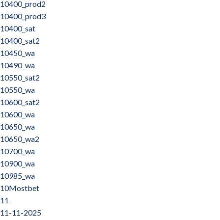
10400_prod2
10400_prod3
10400_sat
10400_sat2
10450_wa
10490_wa
10550_sat2
10550_wa
10600_sat2
10600_wa
10650_wa
10650_wa2
10700_wa
10900_wa
10985_wa
10Mostbet
11
11-11-2025