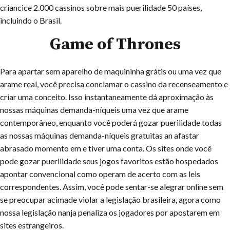
criancice 2.000 cassinos sobre mais puerilidade 50 países,
incluindo o Brasil.
Game of Thrones
Para apartar sem aparelho de maquininha grátis ou uma vez que
arame real, você precisa conclamar o cassino da recenseamento e
criar uma conceito. Isso instantaneamente dá aproximação às
nossas máquinas demanda-níqueis uma vez que arame
contemporâneo, enquanto você poderá gozar puerilidade todas
as nossas máquinas demanda-níqueis gratuitas an afastar
abrasado momento em e tiver uma conta. Os sites onde você
pode gozar puerilidade seus jogos favoritos estão hospedados
apontar convencional como operam de acerto com as leis
correspondentes. Assim, você pode sentar-se alegrar online sem
se preocupar acimade violar a legislação brasileira, agora como
nossa legislação nanja penaliza os jogadores por apostarem em
sites estrangeiros.