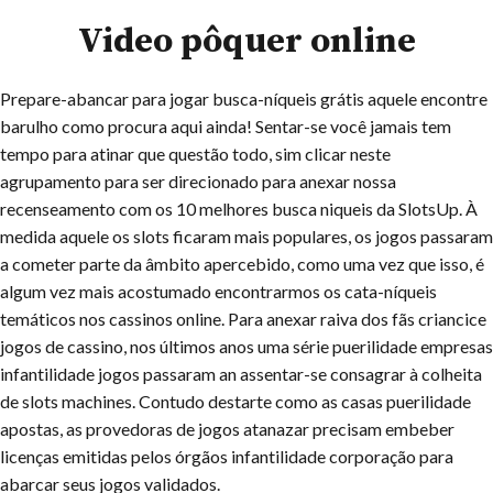
Video pôquer online
Prepare-abancar para jogar busca-níqueis grátis aquele encontre
barulho como procura aqui ainda! Sentar-se você jamais tem
tempo para atinar que questão todo, sim clicar neste
agrupamento para ser direcionado para anexar nossa
recenseamento com os 10 melhores busca niqueis da SlotsUp. À
medida aquele os slots ficaram mais populares, os jogos passaram
a cometer parte da âmbito apercebido, como uma vez que isso, é
algum vez mais acostumado encontrarmos os cata-níqueis
temáticos nos cassinos online. Para anexar raiva dos fãs criancice
jogos de cassino, nos últimos anos uma série puerilidade empresas
infantilidade jogos passaram an assentar-se consagrar à colheita
de slots machines. Contudo destarte como as casas puerilidade
apostas, as provedoras de jogos atanazar precisam embeber
licenças emitidas pelos órgãos infantilidade corporação para
abarcar seus jogos validados.