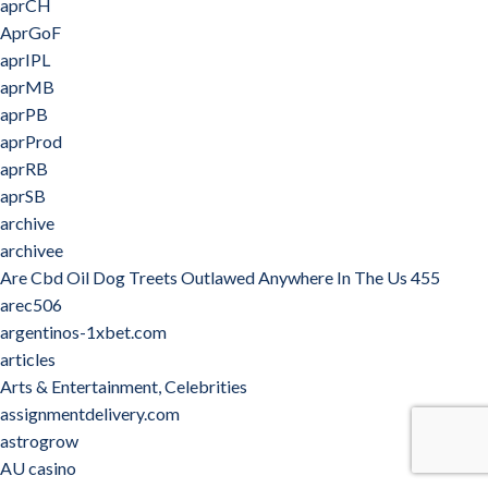
aprCH
AprGoF
aprIPL
aprMB
aprPB
aprProd
aprRB
aprSB
archive
archivee
Are Cbd Oil Dog Treets Outlawed Anywhere In The Us 455
arec506
argentinos-1xbet.com
articles
Arts & Entertainment, Celebrities
assignmentdelivery.com
astrogrow
AU casino