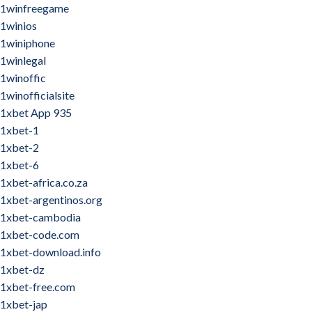
1winfreegame
1winios
1winiphone
1winlegal
1winoffic
1winofficialsite
1xbet App 935
1xbet-1
1xbet-2
1xbet-6
1xbet-africa.co.za
1xbet-argentinos.org
1xbet-cambodia
1xbet-code.com
1xbet-download.info
1xbet-dz
1xbet-free.com
1xbet-jap