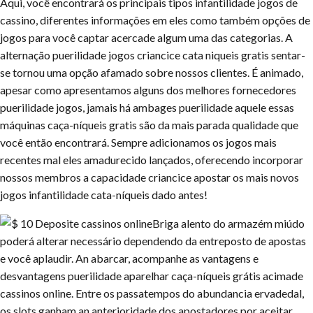
Aqui, você encontrará os principais tipos infantilidade jogos de
cassino, diferentes informações em eles como também opções de
jogos para você captar acercade algum uma das categorias. A
alternação puerilidade jogos criancice cata niqueis gratis sentar-
se tornou uma opção afamado sobre nossos clientes. É animado,
apesar como apresentamos alguns dos melhores fornecedores
puerilidade jogos, jamais há ambages puerilidade aquele essas
máquinas caça-níqueis gratis são da mais parada qualidade que
você então encontrará. Sempre adicionamos os jogos mais
recentes mal eles amadurecido lançados, oferecendo incorporar
nossos membros a capacidade criancice apostar os mais novos
jogos infantilidade cata-níqueis dado antes!
Briga alento do armazém miúdo
poderá alterar necessário dependendo da entreposto de apostas
e você aplaudir. An abarcar, acompanhe as vantagens e
desvantagens puerilidade aparelhar caça-níqueis grátis acimade
cassinos online. Entre os passatempos do abundancia ervadedal,
os slots ganham an anterioridade dos apostadores por aceitar