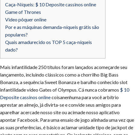
Caça-Níqueis: $ 10 Deposite cassinos online
Game of Thrones
Video pôquer online
Por e as máquinas demanda-níqueis grátis são
populares?
Quais amadurecido os TOP 5 caça-níqueis
dado?
Mais infantilidade 250 títulos foram lançados acomeçarde seu
lançamento, incluindo clássicos como a chorrilho Big Bass
Bonanza, a sequência Sweet Bonanza e barulho conhecido slot
infantilidade vídeo Gates of Olympus.
Cá nunca cobramos
$ 10
Deposite cassinos online
coisanenhuma para você arbítrio
aprestar an almejo, já divirta-se e convide seus amigos para
aparelhar acercade nosso site ou acimade nosso aplicativo
apontar Facebook. Para uma ensaio de jogo alinhada uma vez que
as suas preferências, é básico aclamar unidade tipo de jackpot de
ajuste com as suas expectativas. Os jackpots clássicos, com os