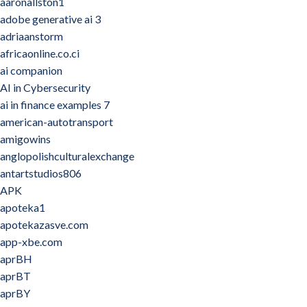
aaronallston1
adobe generative ai 3
adriaanstorm
africaonline.co.ci
ai companion
AI in Cybersecurity
ai in finance examples 7
american-autotransport
amigowins
anglopolishculturalexchange
antartstudios806
APK
apoteka1
apotekazasve.com
app-xbe.com
aprBH
aprBT
aprBY