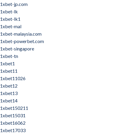
1xbet-jp.com
1xbet-lk
1xbet-lk1
1xbet-mal
1xbet-malaysia.com
1xbet-powerbet.com
1xbet-singapore
1xbet-tn
1xbet1
1xbet11
1xbet11026
1xbet12
1xbet13
1xbet14
1xbet150211
1xbet15031
1xbet16062
1xbet17033