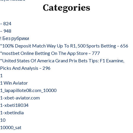
Categories
– 824
– 948
! Без рубрики
"100% Deposit Match Way Up To R1, 500 Sports Betting – 656
"‎mostbet Online Betting On The App Store – 777
"United States Of America Grand Prix Bets Tips: F1 Examine,
Picks And Analysis – 296
1
1 Win Aviator
1_lapapillote08.com_10000
1-xbet-aviator.com
1-xbeti18034
1-xbetindia
10
10000_sat