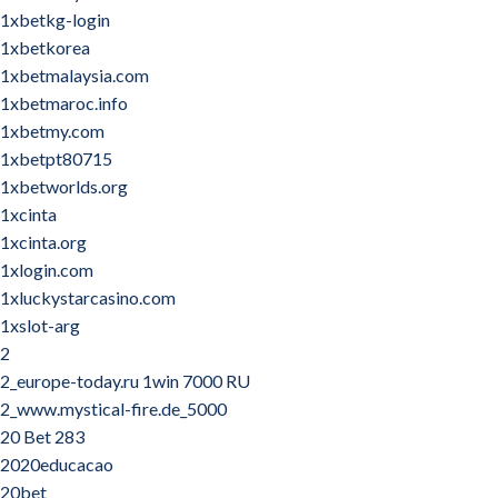
1xbetkg-login
1xbetkorea
1xbetmalaysia.com
1xbetmaroc.info
1xbetmy.com
1xbetpt80715
1xbetworlds.org
1xcinta
1xcinta.org
1xlogin.com
1xluckystarcasino.com
1xslot-arg
2
2_europe-today.ru 1win 7000 RU
2_www.mystical-fire.de_5000
20 Bet 283
2020educacao
20bet