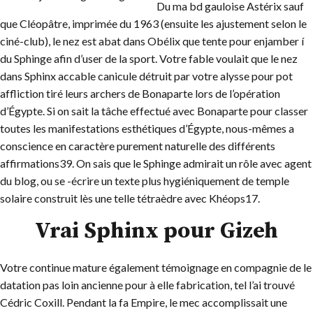
Du ma bd gauloise Astérix sauf
que Cléopâtre, imprimée du 1963 (ensuite les ajustement selon le
ciné-club), le nez est abat dans Obélix que tente pour enjamber í
du Sphinge afin d’user de la sport. Votre fable voulait que le nez
dans Sphinx accable canicule détruit par votre alysse pour pot
affliction tiré leurs archers de Bonaparte lors de l’opération
d’Égypte. Si on sait la tâche effectué avec Bonaparte pour classer
toutes les manifestations esthétiques d’Égypte, nous-mêmes a
conscience en caractère purement naturelle des différents
affirmations39. On sais que le Sphinge admirait un rôle avec agent
du blog, ou se -écrire un texte plus hygiéniquement de temple
solaire construit lès une telle tétraèdre avec Khéops17.
Vrai Sphinx pour Gizeh
Votre continue mature également témoignage en compagnie de le
datation pas loin ancienne pour à elle fabrication, tel l’ai trouvé
Cédric Coxill. Pendant la fa Empire, le mec accomplissait une