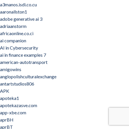
a3manos.isdi.co.cu
aaronallston1
adobe generative ai 3
adriaanstorm
africaonline.co.ci
ai companion
AI in Cybersecurity
ai in finance examples 7
american-autotransport
amigowins
anglopolishculturalexchange
antartstudios806
APK
apoteka1
apotekazasve.com
app-xbe.com
aprBH
aprBT