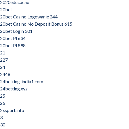
2020educacao
20bet
20bet Casino Logowanie 244
20bet Casino No Deposit Bonus 615
20bet Login 301
20bet Pl 634
20bet Pl 898
21
227
24
2448
24betting-india1.com
24betting.xyz
25
26
2xsport.info
3
30