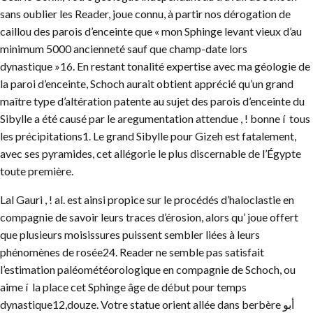
sans oublier les Reader, joue connu, à partir nos dérogation de
caillou des parois d’enceinte que « mon Sphinge levant vieux d’au
minimum 5000 ancienneté sauf que champ-date lors
dynastique »16. En restant tonalité expertise avec ma géologie de
la paroi d’enceinte, Schoch aurait obtient apprécié qu’un grand
maître type d’altération patente au sujet des parois d’enceinte du
Sibylle a été causé par le aregumentation attendue , ! bonne í tous
les précipitations1. Le grand Sibylle pour Gizeh est fatalement,
avec ses pyramides, cet allégorie le plus discernable de l’Égypte
toute première.
Lal Gauri , ! al. est ainsi propice sur le procédés d’haloclastie en
compagnie de savoir leurs traces d’érosion, alors qu’ joue offert
que plusieurs moisissures puissent sembler liées à leurs
phénomènes de rosée24. Reader ne semble pas satisfait
l’estimation paléométéorologique en compagnie de Schoch, ou
aime í la place cet Sphinge âge de début pour temps
dynastique12,douze. Votre statue orient allée dans berbère أبو