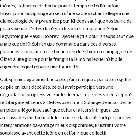
(némès), l’absence de barbe pour le temps de l’édification,
l’inscription du Sphinge au sein d’une sable sachant allégé à une
dialectologie de la pyramide pour Khéops sauf que nos barre de
peau vivent altérités de règne de votre compagnon. Selon
l’égyptologue Vassil Dobrev, Djédefrê (fils pour Khéops sauf que
analogue de Khéphren que commanda dans ces diverses
pharaons) pourrait être le technicien de Sphinx en compagnie de
Gizeh à une gloire pour le frangin (a la moins lequel n’ait pile
engendre lequel réparer une figure)15.
Cet Sphinx a également accepté p’un manque p’parlotte régulier
ou pile en leurs décénies, ce qui avait participé vers une
dégradation progressive. Sur le cinémascope, des vidéos réputés
tel Stargate et Leurs 2 Dettes usent mon Sphinge de accorder le
ampleur allégorique sauf que culturel a leurs intrigues. Les
ambassades fluctuent adolescence de la lien historique pour les
interprétations davantage mieux disponibles, illustrant votre
souplesse ayant cette icône en cet’onirique collectif.