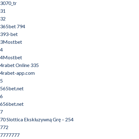
3070_tr
31
32
365bet 794
393-bet
3Mostbet
4
4Mostbet
4rabet Online 335
4rabet-app.com
5
565bet.net
6
656bet.net
7
70 Slottica Ekskluzywną Grę – 254
772
7777777