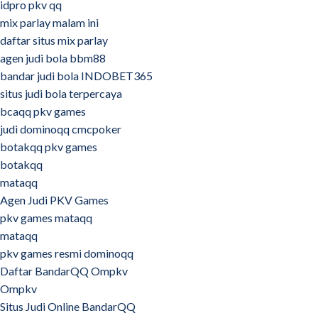
idpro pkv qq
mix parlay malam ini
daftar situs mix parlay
agen judi bola bbm88
bandar judi bola INDOBET365
situs judi bola terpercaya
bcaqq pkv games
judi dominoqq cmcpoker
botakqq pkv games
botakqq
mataqq
Agen Judi PKV Games
pkv games mataqq
mataqq
pkv games resmi dominoqq
Daftar BandarQQ Ompkv
Ompkv
Situs Judi Online BandarQQ