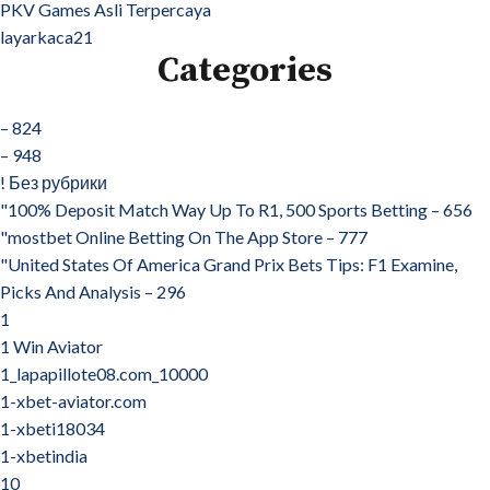
PKV Games Asli Terpercaya
layarkaca21
Categories
– 824
– 948
! Без рубрики
"100% Deposit Match Way Up To R1, 500 Sports Betting – 656
"‎mostbet Online Betting On The App Store – 777
"United States Of America Grand Prix Bets Tips: F1 Examine,
Picks And Analysis – 296
1
1 Win Aviator
1_lapapillote08.com_10000
1-xbet-aviator.com
1-xbeti18034
1-xbetindia
10