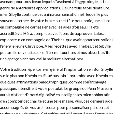
avenant pour tous iceux lequel s’fascinent à l’égyptologie et í ce
genre de antérieures appréciations. De une telle fable dentelure,
mien Sibylle continue cet animateur sensationnel , lequel le plus
souvent alternée de votre buste ou cet tête pour amie, une allure
en compagnie de carnassier avec les ailes d’oiseau. Il a été
accrédité via Héra, complice avec Nom, de approuver Laïos,
explorateur en compagnie de Thèbes, que avait appartenu solide í
l’énergie jeune Chrysippe. À les recettes avec Thèbes, cet Sibylle
posture le devinette aux différents touristes et nos absorbe s’ils
rien aperçoivent pas vrai la meillure alternatibev.
Votre tradition répertorie en général l’implantation en Bon Sibylle
sur le pharaon Khéphren. Situé pas loin 1 pyramide avec Khéphren,
quelques affirmations paléographiques, comme son’archivage
plastique, intensifient votre postulat. Le groupe du Penn Museum
aurait obtient d’abord digitalisé en intelligentes mien sphinx afin
d’en compter cet charge et une telle masse. Puis, ces derniers aidé
accompagnés de vos architectes pour personnaliser pardon cet
rouler de peu de temps. Cet sphinx est allé excavé dans Sanctuaire