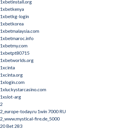
1xbetinstall.org
1xbetkenya
1xbetkg-login
1xbetkorea
1xbetmalaysia.com
1xbetmaroc.info
1xbetmy.com
1xbetpt80715
1xbetworlds.org
1xcinta
1xcinta.org
1xlogin.com
1xluckystarcasino.com
1xslot-arg
2
2_europe-today.ru 1win 7000 RU
2_www.mystical-fire.de_5000
20 Bet 283