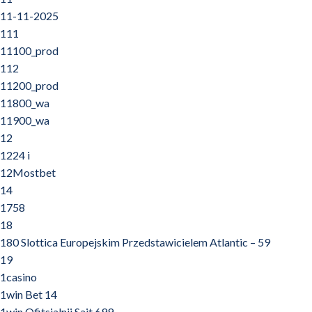
11-11-2025
111
11100_prod
112
11200_prod
11800_wa
11900_wa
12
1224 i
12Mostbet
14
1758
18
180 Slottica Europejskim Przedstawicielem Atlantic – 59
19
1casino
1win Bet 14
1win Ofitsialnii Sait 699