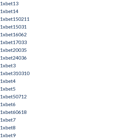
1xbet13
1xbet14
1xbet150211
1xbet15031
1xbet16062
1xbet17033
1xbet20035
1xbet24036
1xbet3
1xbet310310
1xbet4
1xbet5
1xbet50712
1xbet6
1xbet60618
1xbet7
1xbet8
1xbet9