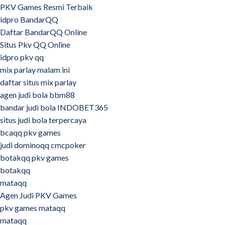
PKV Games Resmi Terbaik
idpro BandarQQ
Daftar BandarQQ Online
Situs Pkv QQ Online
idpro pkv qq
mix parlay malam ini
daftar situs mix parlay
agen judi bola bbm88
bandar judi bola INDOBET365
situs judi bola terpercaya
bcaqq pkv games
judi dominoqq cmcpoker
botakqq pkv games
botakqq
mataqq
Agen Judi PKV Games
pkv games mataqq
mataqq