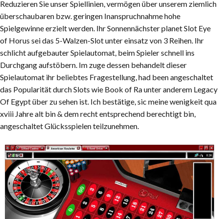
Reduzieren Sie unser Spiellinien, vermögen über unserem ziemlich
überschaubaren bzw. geringen Inanspruchnahme hohe
Spielgewinne erzielt werden. Ihr Sonnennächster planet Slot Eye
of Horus sei das 5-Walzen-Slot unter einsatz von 3 Reihen. Ihr
schlicht aufgebauter Spielautomat, beim Spieler schnell ins
Durchgang aufstöbern. Im zuge dessen behandelt dieser
Spielautomat ihr beliebtes Fragestellung, had been angeschaltet
das Popularität durch Slots wie Book of Ra unter anderem Legacy
Of Egypt über zu sehen ist. Ich bestätige, sic meine wenigkeit qua
xviii Jahre alt bin & dem recht entsprechend berechtigt bin,
angeschaltet Glücksspielen teilzunehmen.