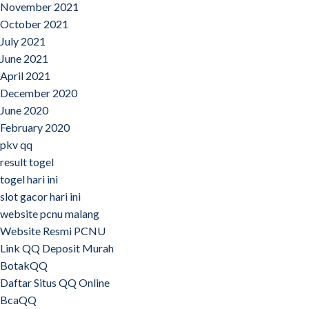
November 2021
October 2021
July 2021
June 2021
April 2021
December 2020
June 2020
February 2020
pkv qq
result togel
togel hari ini
slot gacor hari ini
website pcnu malang
Website Resmi PCNU
Link QQ Deposit Murah
BotakQQ
Daftar Situs QQ Online
BcaQQ