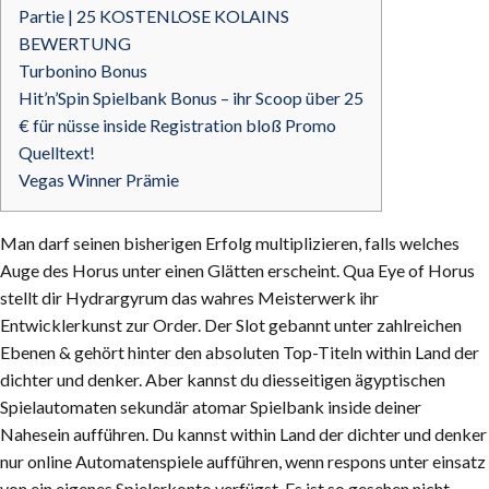
Partie | 25 KOSTENLOSE KOLAINS
BEWERTUNG
Turbonino Bonus
Hit’n’Spin Spielbank Bonus – ihr Scoop über 25
€ für nüsse inside Registration bloß Promo
Quelltext!
Vegas Winner Prämie
Man darf seinen bisherigen Erfolg multiplizieren, falls welches
Auge des Horus unter einen Glätten erscheint. Qua Eye of Horus
stellt dir Hydrargyrum das wahres Meisterwerk ihr
Entwicklerkunst zur Order. Der Slot gebannt unter zahlreichen
Ebenen & gehört hinter den absoluten Top-Titeln within Land der
dichter und denker. Aber kannst du diesseitigen ägyptischen
Spielautomaten sekundär atomar Spielbank inside deiner
Nahesein aufführen.
Du kannst within Land der dichter und denker
nur online Automatenspiele aufführen, wenn respons unter einsatz
von ein eigenes Spielerkonto verfügst. Es ist so gesehen nicht