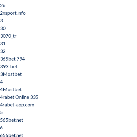
26
2xsport.info
3
30
3070_tr
31
32
365bet 794
393-bet
3Mostbet
4
4Mostbet
4rabet Online 335
4rabet-app.com
5
565bet.net
6
656bet.net