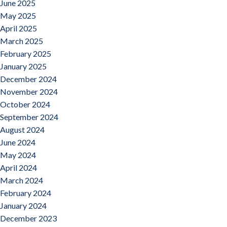
June 2025
May 2025
April 2025
March 2025
February 2025
January 2025
December 2024
November 2024
October 2024
September 2024
August 2024
June 2024
May 2024
April 2024
March 2024
February 2024
January 2024
December 2023