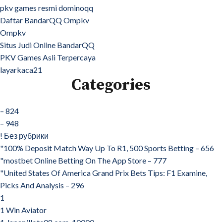
pkv games resmi dominoqq
Daftar BandarQQ Ompkv
Ompkv
Situs Judi Online BandarQQ
PKV Games Asli Terpercaya
layarkaca21
Categories
– 824
– 948
! Без рубрики
"100% Deposit Match Way Up To R1, 500 Sports Betting – 656
"‎mostbet Online Betting On The App Store – 777
"United States Of America Grand Prix Bets Tips: F1 Examine,
Picks And Analysis – 296
1
1 Win Aviator