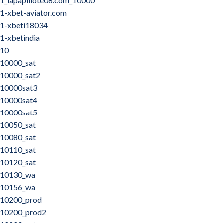
1_lapapillote08.com_10000
1-xbet-aviator.com
1-xbeti18034
1-xbetindia
10
10000_sat
10000_sat2
10000sat3
10000sat4
10000sat5
10050_sat
10080_sat
10110_sat
10120_sat
10130_wa
10156_wa
10200_prod
10200_prod2