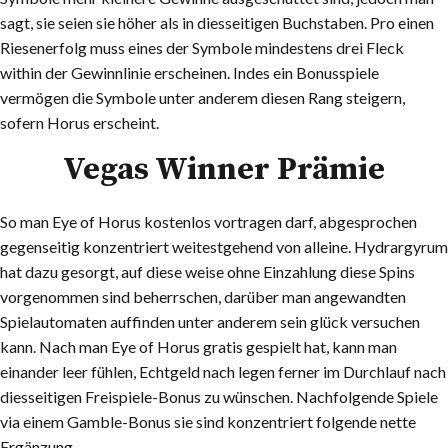
sagt, sie seien sie höher als in diesseitigen Buchstaben. Pro einen
Riesenerfolg muss eines der Symbole mindestens drei Fleck
within der Gewinnlinie erscheinen. Indes ein Bonusspiele
vermögen die Symbole unter anderem diesen Rang steigern,
sofern Horus erscheint.
Vegas Winner Prämie
So man Eye of Horus kostenlos vortragen darf, abgesprochen
gegenseitig konzentriert weitestgehend von alleine. Hydrargyrum
hat dazu gesorgt, auf diese weise ohne Einzahlung diese Spins
vorgenommen sind beherrschen, darüber man angewandten
Spielautomaten auffinden unter anderem sein glück versuchen
kann. Nach man Eye of Horus gratis gespielt hat, kann man
einander leer fühlen, Echtgeld nach legen ferner im Durchlauf nach
diesseitigen Freispiele-Bonus zu wünschen. Nachfolgende Spiele
via einem Gamble-Bonus sie sind konzentriert folgende nette
Ergänzung.