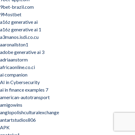
9bet-brazil.com
9Mostbet
a16z generative ai
a16z generative ai 1
a3manos.isdi.co.cu
aaronallston1
adobe generative ai 3
adriaanstorm
africaonline.co.ci
ai companion
AI in Cybersecurity
ai in finance examples 7
american-autotransport
amigowins
anglopolishculturalexchange
antartstudios806
APK
apoteka1