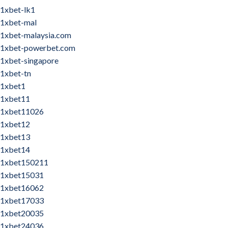
1xbet-lk1
1xbet-mal
1xbet-malaysia.com
1xbet-powerbet.com
1xbet-singapore
1xbet-tn
1xbet1
1xbet11
1xbet11026
1xbet12
1xbet13
1xbet14
1xbet150211
1xbet15031
1xbet16062
1xbet17033
1xbet20035
1xbet24036