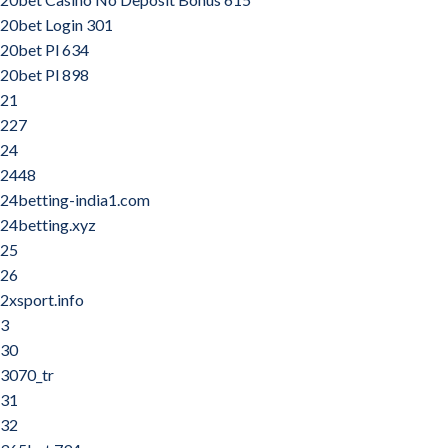
20bet Login 301
20bet Pl 634
20bet Pl 898
21
227
24
2448
24betting-india1.com
24betting.xyz
25
26
2xsport.info
3
30
3070_tr
31
32