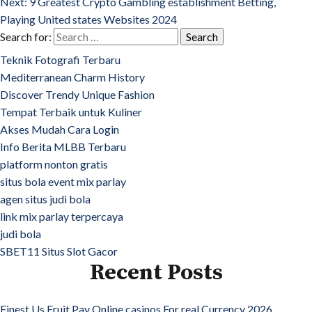
Next:
9 Greatest Crypto Gambling establishment Betting,
Playing United states Websites 2024
Search for:
Teknik Fotografi Terbaru
Mediterranean Charm History
Discover Trendy Unique Fashion
Tempat Terbaik untuk Kuliner
Akses Mudah Cara Login
Info Berita MLBB Terbaru
platform nonton gratis
situs bola event mix parlay
agen situs judi bola
link mix parlay terpercaya
judi bola
SBET11 Situs Slot Gacor
Recent Posts
Finest Us Fruit Pay Online casinos For real Currency 2026