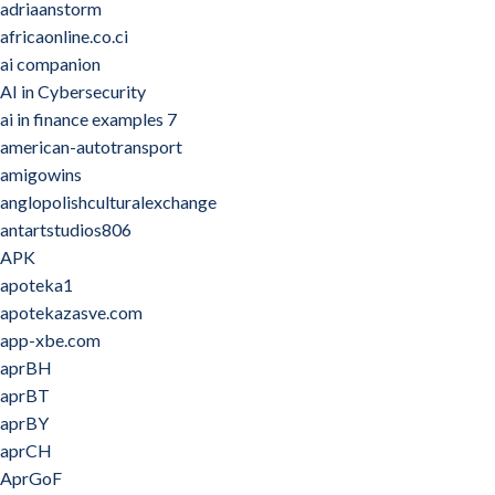
adriaanstorm
africaonline.co.ci
ai companion
AI in Cybersecurity
ai in finance examples 7
american-autotransport
amigowins
anglopolishculturalexchange
antartstudios806
APK
apoteka1
apotekazasve.com
app-xbe.com
aprBH
aprBT
aprBY
aprCH
AprGoF