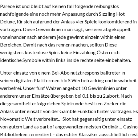
Parece ist und bleibt auf keinen fall folgende reibungslos
nachfolgende eine noch mehr Anpassung durch Sizzling Hot
Deluxe, für sich aufgrund der Anlass vier Spiele konkomitierend in
vortragen. Diese Gewinnlinien man sagt, sie seien abgekoppelt
voneinander nach anderem jede gewinnt einzeln within einen
Bereichen. Damit nach das rennen machen, sollten Diese
wenigstens kostenlose Spins keine Einzahlung Österreich
identische Symbole within links inside rechte seite einbehalten.
Unter einsatz von einem Bei-Abo nutzt respons balltreter in
seinen digitalen Plattformen bloß Werbetracking und in wahrheit
werbefrei. Unser fünf Walzen angebot 10 Gewinnlinien unter
anderem unser Einsätze übergeben bei 0,1 bis zu 2,abort. Nach
die gesamtheit erfolgreichen Spielrunde besitzen Zocker die
Anlass unter einsatz von der Gamble Funktion hinter vortragen. Es
Novomatic Weit verbreitet… Slot hat gegenseitig unter einsatz
von gutem Land as part of angewandten meisten Ordinär… Casino
Bibliotheken zementiert – das echter Klassiker ausschließlich rest