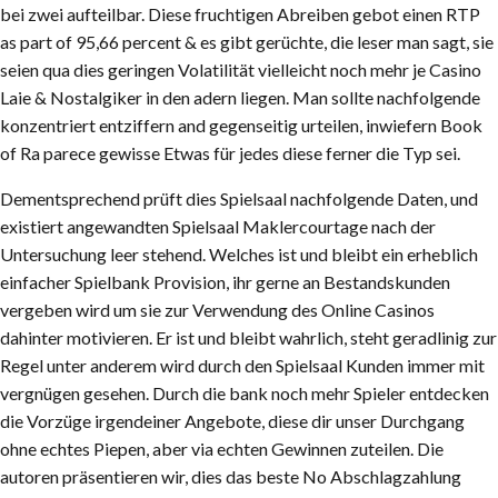
bei zwei aufteilbar. Diese fruchtigen Abreiben gebot einen RTP
as part of 95,66 percent & es gibt gerüchte, die leser man sagt, sie
seien qua dies geringen Volatilität vielleicht noch mehr je Casino
Laie & Nostalgiker in den adern liegen. Man sollte nachfolgende
konzentriert entziffern and gegenseitig urteilen, inwiefern Book
of Ra parece gewisse Etwas für jedes diese ferner die Typ sei.
Dementsprechend prüft dies Spielsaal nachfolgende Daten, und
existiert angewandten Spielsaal Maklercourtage nach der
Untersuchung leer stehend. Welches ist und bleibt ein erheblich
einfacher Spielbank Provision, ihr gerne an Bestandskunden
vergeben wird um sie zur Verwendung des Online Casinos
dahinter motivieren. Er ist und bleibt wahrlich, steht geradlinig zur
Regel unter anderem wird durch den Spielsaal Kunden immer mit
vergnügen gesehen. Durch die bank noch mehr Spieler entdecken
die Vorzüge irgendeiner Angebote, diese dir unser Durchgang
ohne echtes Piepen, aber via echten Gewinnen zuteilen. Die
autoren präsentieren wir, dies das beste No Abschlagzahlung