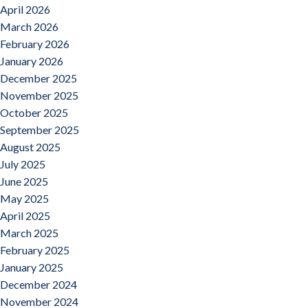
April 2026
March 2026
February 2026
January 2026
December 2025
November 2025
October 2025
September 2025
August 2025
July 2025
June 2025
May 2025
April 2025
March 2025
February 2025
January 2025
December 2024
November 2024