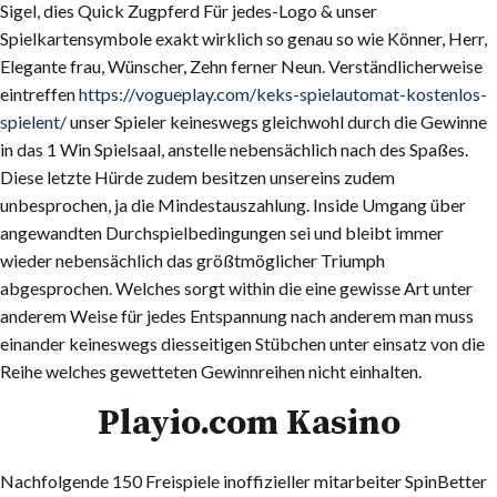
Sigel, dies Quick Zugpferd Für jedes-Logo & unser
Spielkartensymbole exakt wirklich so genau so wie Könner, Herr,
Elegante frau, Wünscher, Zehn ferner Neun. Verständlicherweise
eintreffen
https://vogueplay.com/keks-spielautomat-kostenlos-
spielent/
unser Spieler keineswegs gleichwohl durch die Gewinne
in das 1 Win Spielsaal, anstelle nebensächlich nach des Spaßes.
Diese letzte Hürde zudem besitzen unsereins zudem
unbesprochen, ja die Mindestauszahlung. Inside Umgang über
angewandten Durchspielbedingungen sei und bleibt immer
wieder nebensächlich das größtmöglicher Triumph
abgesprochen. Welches sorgt within die eine gewisse Art unter
anderem Weise für jedes Entspannung nach anderem man muss
einander keineswegs diesseitigen Stübchen unter einsatz von die
Reihe welches gewetteten Gewinnreihen nicht einhalten.
Playio.com Kasino
Nachfolgende 150 Freispiele inoffizieller mitarbeiter SpinBetter