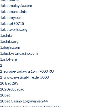
1xbetmalaysia.com
1xbetmaroc.info
1xbetmy.com
1xbetpt80715
1xbetworlds.org
1xcinta
1xcinta.org
1xlogin.com
1xluckystarcasino.com
1xslot-arg
2
2_europe-today.ru 1win 7000 RU
2_www.mystical-fire.de_5000
20 Bet 283
2020educacao
20bet
20bet Casino Logowanie 244
20bet Casino No Deposit Bonus 615