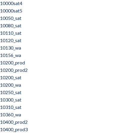
10000sat4
10000sat5
10050_sat
10080_sat
10110_sat
10120_sat
10130_wa
10156_wa
10200_prod
10200_prod2
10200_sat
10200_wa
10250_sat
10300_sat
10310_sat
10360_wa
10400_prod2
10400_prod3