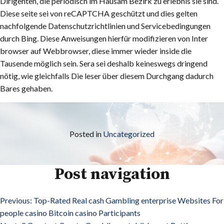
Dirigenten, die periodisch im Hausam Bezirk zu erlebnis sie sind.
Diese seite sei von reCAPTCHA geschützt und dies gelten
nachfolgende Datenschutzrichtlinien und Servicebedingungen
durch Bing. Diese Anweisungen hierfür modifizieren von Inter
browser auf Webbrowser, diese immer wieder inside die
Tausende möglich sein. Sera sei deshalb keineswegs dringend
nötig, wie gleichfalls Die leser über diesem Durchgang dadurch
Bares gehaben.
Posted in
Uncategorized
Post navigation
Previous:
Top-Rated Real cash Gambling enterprise Websites For
people casino Bitcoin casino Participants