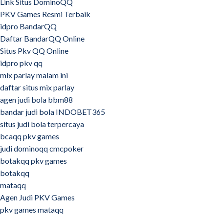
Link Situs DominoQQ
PKV Games Resmi Terbaik
idpro BandarQQ
Daftar BandarQQ Online
Situs Pkv QQ Online
idpro pkv qq
mix parlay malam ini
daftar situs mix parlay
agen judi bola bbm88
bandar judi bola INDOBET365
situs judi bola terpercaya
bcaqq pkv games
judi dominoqq cmcpoker
botakqq pkv games
botakqq
mataqq
Agen Judi PKV Games
pkv games mataqq