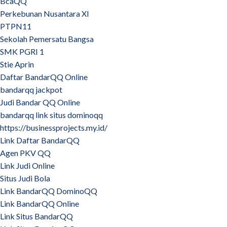
BcaQQ
Perkebunan Nusantara XI
PTPN11
Sekolah Pemersatu Bangsa
SMK PGRI 1
Stie Aprin
Daftar BandarQQ Online
bandarqq jackpot
Judi Bandar QQ Online
bandarqq link situs dominoqq
https://businessprojects.my.id/
Link Daftar BandarQQ
Agen PKV QQ
Link Judi Online
Situs Judi Bola
Link BandarQQ DominoQQ
Link BandarQQ Online
Link Situs BandarQQ