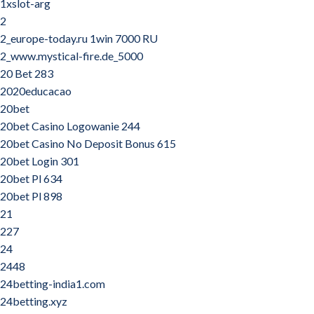
1xslot-arg
2
2_europe-today.ru 1win 7000 RU
2_www.mystical-fire.de_5000
20 Bet 283
2020educacao
20bet
20bet Casino Logowanie 244
20bet Casino No Deposit Bonus 615
20bet Login 301
20bet Pl 634
20bet Pl 898
21
227
24
2448
24betting-india1.com
24betting.xyz