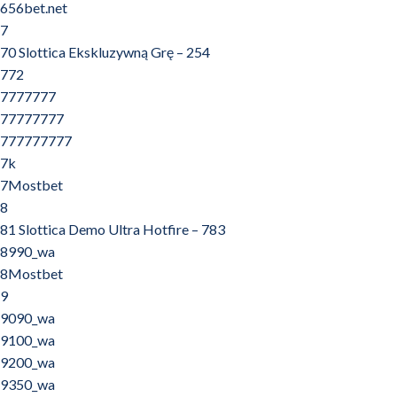
656bet.net
7
70 Slottica Ekskluzywną Grę – 254
772
7777777
77777777
777777777
7k
7Mostbet
8
81 Slottica Demo Ultra Hotfire – 783
8990_wa
8Mostbet
9
9090_wa
9100_wa
9200_wa
9350_wa