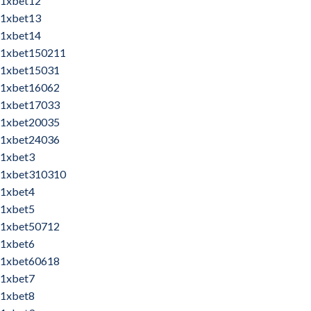
1xbet12
1xbet13
1xbet14
1xbet150211
1xbet15031
1xbet16062
1xbet17033
1xbet20035
1xbet24036
1xbet3
1xbet310310
1xbet4
1xbet5
1xbet50712
1xbet6
1xbet60618
1xbet7
1xbet8