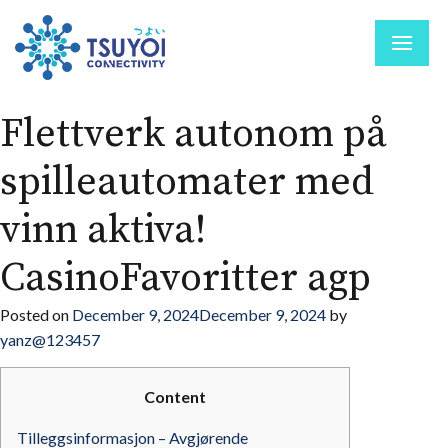
Flettverk autonom på
spilleautomater med
vinn aktiva!
CasinoFavoritter agp
Posted on
December 9, 2024
December 9, 2024
by
yanz@123457
Content
Tilleggsinformasjon – Avgjørende