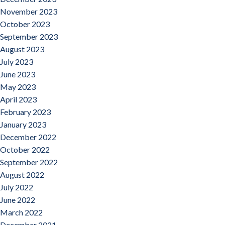
November 2023
October 2023
September 2023
August 2023
July 2023
June 2023
May 2023
April 2023
February 2023
January 2023
December 2022
October 2022
September 2022
August 2022
July 2022
June 2022
March 2022
December 2021