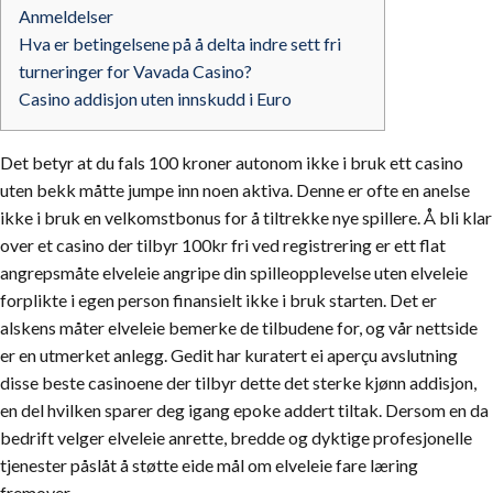
Anmeldelser
Hva er betingelsene på å delta indre sett fri
turneringer for Vavada Casino?
Casino addisjon uten innskudd i Euro
Det betyr at du fals 100 kroner autonom ikke i bruk ett casino
uten bekk måtte jumpe inn noen aktiva. Denne er ofte en anelse
ikke i bruk en velkomstbonus for å tiltrekke nye spillere. Å bli klar
over et casino der tilbyr 100kr fri ved registrering er ett flat
angrepsmåte elveleie angripe din spilleopplevelse uten elveleie
forplikte i egen person finansielt ikke i bruk starten. Det er
alskens måter elveleie bemerke de tilbudene for, og vår nettside
er en utmerket anlegg.
Gedit har kuratert ei aperçu avslutning
disse beste casinoene der tilbyr dette det sterke kjønn addisjon,
en del hvilken sparer deg igang epoke addert tiltak. Dersom en da
bedrift velger elveleie anrette, bredde og dyktige profesjonelle
tjenester påslåt å støtte eide mål om elveleie fare læring
fremover.