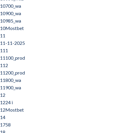
10700_wa
10900_wa
10985_wa
10Mostbet
11
11-11-2025
111
11100_prod
112
11200_prod
11800_wa
11900_wa
12
1224 i
12Mostbet
14
1758
18