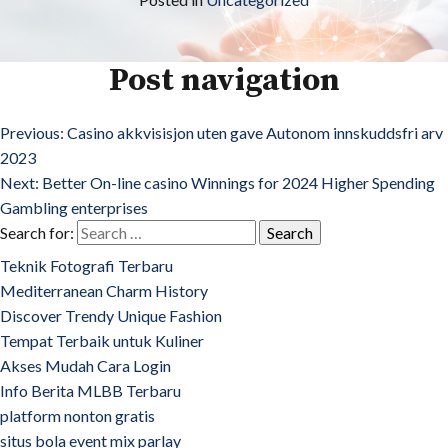
Post navigation
Previous:
Casino akkvisisjon uten gave Autonom innskuddsfri arv
2023
Next:
Better On-line casino Winnings for 2024 Higher Spending
Gambling enterprises
Search for:
Teknik Fotografi Terbaru
Mediterranean Charm History
Discover Trendy Unique Fashion
Tempat Terbaik untuk Kuliner
Akses Mudah Cara Login
Info Berita MLBB Terbaru
platform nonton gratis
situs bola event mix parlay