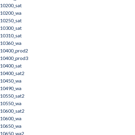
10200_sat
10200_wa
10250_sat
10300_sat
10310_sat
10360_wa
10400_prod2
10400_prod3
10400_sat
10400_sat2
10450_wa
10490_wa
10550_sat2
10550_wa
10600_sat2
10600_wa
10650_wa
10650_wa2