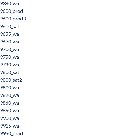
9380_wa
9600_prod
9600_prod3
9600_sat
9655_wa
9670_wa
9700_wa
9750_wa
9780_wa
9800_sat
9800_sat2
9800_wa
9820_wa
9860_wa
9890_wa
9900_wa
9915_wa
9950_prod