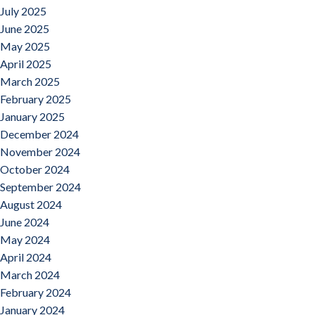
July 2025
June 2025
May 2025
April 2025
March 2025
February 2025
January 2025
December 2024
November 2024
October 2024
September 2024
August 2024
June 2024
May 2024
April 2024
March 2024
February 2024
January 2024