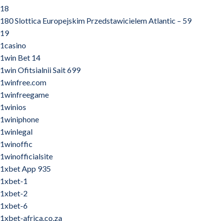
18
180 Slottica Europejskim Przedstawicielem Atlantic – 59
19
1casino
1win Bet 14
1win Ofitsialnii Sait 699
1winfree.com
1winfreegame
1winios
1winiphone
1winlegal
1winoffic
1winofficialsite
1xbet App 935
1xbet-1
1xbet-2
1xbet-6
1xbet-africa.co.za