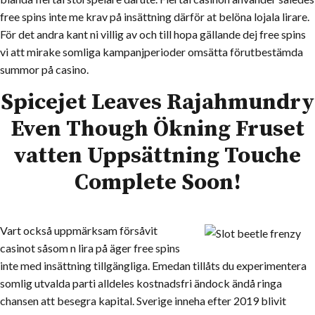
free spins inte me krav på insättning därför at belöna lojala lirare.
För det andra kant ni villig av och till hopa gällande dej free spins
vi att mirake somliga kampanjperioder omsätta förutbestämda
summor på casino.
Spicejet Leaves Rajahmundry
Even Though Ökning Fruset
vatten Uppsättning Touche
Complete Soon!
Vart också uppmärksam försåvit
casinot såsom n lira på äger free spins
inte med insättning tillgängliga. Emedan tillåts du experimentera
somlig utvalda parti alldeles kostnadsfri ändock ändå ringa
chansen att besegra kapital. Sverige inneha efter 2019 blivit