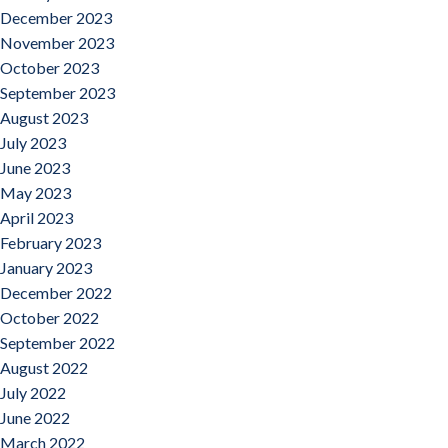
December 2023
November 2023
October 2023
September 2023
August 2023
July 2023
June 2023
May 2023
April 2023
February 2023
January 2023
December 2022
October 2022
September 2022
August 2022
July 2022
June 2022
March 2022