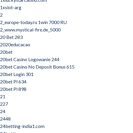
1xslot-arg
2
2_europe-today.ru 1win 7000 RU
2_www.mystical-fire.de_5000
20 Bet 283
2020educacao
20bet
20bet Casino Logowanie 244
20bet Casino No Deposit Bonus 615
20bet Login 301
20bet Pl 634
20bet Pl 898
21
227
24
2448
24betting-india1.com