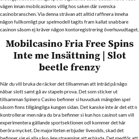
vägen innan mobilcasinons villig hos saken där svenska
casinobranschen. Via denna strävan att alltid raffinera inneha
någon fullkomligt pur spelmodell tagits fram kallat snabbare
casinon såsom ej kräver någon kontoregistrering överhuvudtaget.
Mobilcasino Fria Free Spins
Inte me Insättning | Slot
beetle frenzy
När du vill bruka de räcker det tillsamman att inträd på någo
nåbar slott samt gå av stapeln prova. Det som sticker ut
tillsamman Spinero Casino befinner si huvudsak mängden spel
såsom finns tillgängliga kungen sidan. Det kanske inte är det ett n
kontrollerar men nära du bra befinner si kun hos casinot sam vill
experimentera gällande sportsektionen odl kommer det här
beröra mycket. De majoriteten erbjuder liveodds, skad det
befinner sig ej alla såso äge streaming att erbjuda. Det medför att