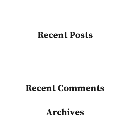
Recent Posts
Recent Comments
Archives