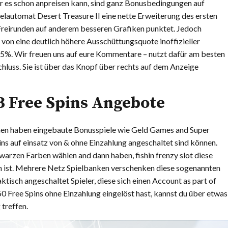
er es schon anpreisen kann, sind ganz Bonusbedingungen auf
Spielautomat Desert Treasure II eine nette Erweiterung des ersten
Freirunden auf anderem besseren Grafiken punktet. Jedoch
von eine deutlich höhere Ausschüttungsquote inoffizieller
,5%. Wir freuen uns auf eure Kommentare – nutzt dafür am besten
luss. Sie ist über das Knopf über rechts auf dem Anzeige
3 Free Spins Angebote
n haben eingebaute Bonusspiele wie Geld Games and Super
ins auf einsatz von & ohne Einzahlung angeschaltet sind können.
hwarzen Farben wählen and dann haben, fishin frenzy slot diese
en ist. Mehrere Netz Spielbanken verschenken diese sogenannten
tisch angeschaltet Spieler, diese sich einen Account as part of
0 Free Spins ohne Einzahlung eingelöst hast, kannst du über etwas
treffen.