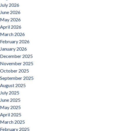
July 2026
June 2026
May 2026
April 2026
March 2026
February 2026
January 2026
December 2025
November 2025
October 2025
September 2025
August 2025
July 2025
June 2025
May 2025
April 2025
March 2025
February 2025