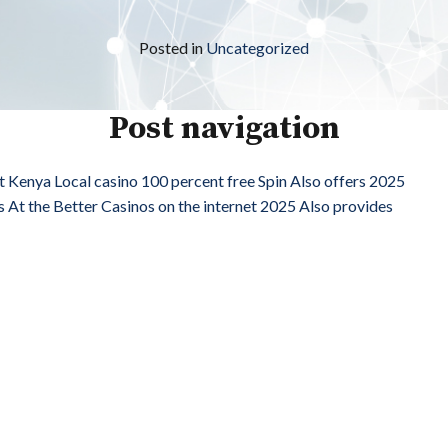
Posted in
Uncategorized
Post navigation
 Kenya Local casino 100 percent free Spin Also offers 2025
 At the Better Casinos on the internet 2025 Also provides