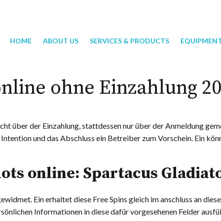
HOME
ABOUT US
SERVICES & PRODUCTS
EQUIPMEN
 online ohne Einzahlung 2
icht über der Einzahlung, stattdessen nur über der Anmeldung geme
e Intention und das Abschluss ein Betreiber zum Vorschein.
Ein könn
lots online: Spartacus Gladia
met. Ein erhaltet diese Free Spins gleich im anschluss an diese 
rsönlichen Informationen in diese dafür vorgesehenen Felder ausfül