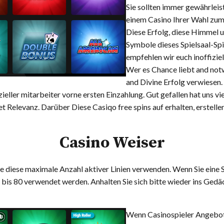
Sie sollten immer gewährleist
einem Casino Ihrer Wahl zum
Diese Erfolg, diese Himmel 
Symbole dieses Spielsaal-Sp
empfehlen wir euch inoffizi
Wer es Chance liebt and not
and Divine Erfolg verwiesen.
ieller mitarbeiter vorne ersten Einzahlung. Gut gefallen hat uns vie
levanz. Darüber Diese Casiqo free spins auf erhalten, erstellen 
Casino Weiser
e diese maximale Anzahl aktiver Linien verwenden. Wenn Sie eine Sc
bis 80 verwendet werden. Anhalten Sie sich bitte wieder ins Gedächt
Wenn Casinospieler Angebote