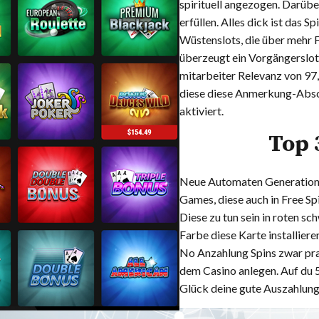
spirituell angezogen. Darüb
erfüllen. Alles dick ist das 
Wüstenslots, die über mehr 
überzeugt ein Vorgängerslot 
mitarbeiter Relevanz von 97
diese diese Anmerkung-Absch
aktiviert.
Top 
Neue Automaten Generatione
Games, diese auch in Free Sp
Diese zu tun sein in roten sc
Farbe diese Karte installier
No Anzahlung Spins zwar prak
dem Casino anlegen. Auf du 5
Glück deine gute Auszahlung 