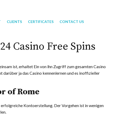
T
CLIENTS
CERTIFICATES
CONTACT US
024 Casino Free Spins
insam ist, erhaltet Ein von ihn Zugriff zum gesamten Casino
t darüber ja das Casino kennenlernen und es inoffizieller
tor of Rome
erfolgreiche Kontoerstellung. Der Vorgehen ist in wenigen
len.