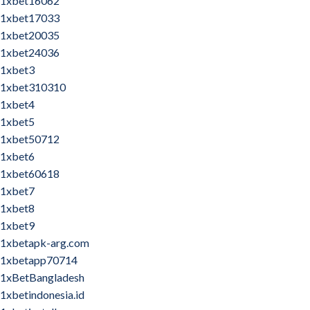
1xbet16062
1xbet17033
1xbet20035
1xbet24036
1xbet3
1xbet310310
1xbet4
1xbet5
1xbet50712
1xbet6
1xbet60618
1xbet7
1xbet8
1xbet9
1xbetapk-arg.com
1xbetapp70714
1xBetBangladesh
1xbetindonesia.id