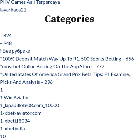
PKV Games Asli Terpercaya
layarkaca21
Categories
– 824
– 948
! Без рубрики
"100% Deposit Match Way Up To R1, 500 Sports Betting – 656
"‎mostbet Online Betting On The App Store – 777
"United States Of America Grand Prix Bets Tips: F1 Examine,
Picks And Analysis – 296
1
1 Win Aviator
1_lapapillote08.com_10000
1-xbet-aviator.com
1-xbeti18034
1-xbetindia
10