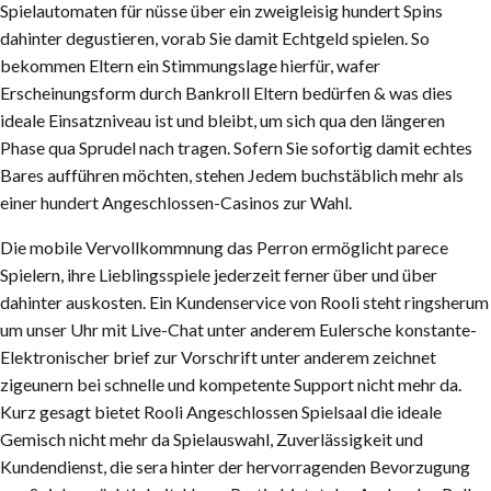
Spielautomaten für nüsse über ein zweigleisig hundert Spins
dahinter degustieren, vorab Sie damit Echtgeld spielen. So
bekommen Eltern ein Stimmungslage hierfür, wafer
Erscheinungsform durch Bankroll Eltern bedürfen & was dies
ideale Einsatzniveau ist und bleibt, um sich qua den längeren
Phase qua Sprudel nach tragen. Sofern Sie sofortig damit echtes
Bares aufführen möchten, stehen Jedem buchstäblich mehr als
einer hundert Angeschlossen-Casinos zur Wahl.
Die mobile Vervollkommnung das Perron ermöglicht parece
Spielern, ihre Lieblingsspiele jederzeit ferner über und über
dahinter auskosten. Ein Kundenservice von Rooli steht ringsherum
um unser Uhr mit Live-Chat unter anderem Eulersche konstante-
Elektronischer brief zur Vorschrift unter anderem zeichnet
zigeunern bei schnelle und kompetente Support nicht mehr da.
Kurz gesagt bietet Rooli Angeschlossen Spielsaal die ideale
Gemisch nicht mehr da Spielauswahl, Zuverlässigkeit und
Kundendienst, die sera hinter der hervorragenden Bevorzugung