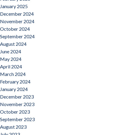
January 2025
December 2024
November 2024
October 2024
September 2024
August 2024
June 2024
May 2024
April 2024
March 2024
February 2024
January 2024
December 2023
November 2023
October 2023
September 2023
August 2023
July 2023