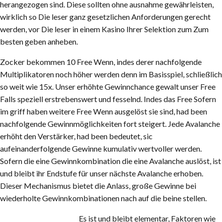
herangezogen sind. Diese sollten ohne ausnahme gewährleisten,
wirklich so Die leser ganz gesetzlichen Anforderungen gerecht
werden, vor Die leser in einem Kasino Ihrer Selektion zum Zum
besten geben anheben.
Zocker bekommen 10 Free Wenn, indes derer nachfolgende
Multiplikatoren noch höher werden denn im Basisspiel, schließlich
so weit wie 15x. Unser erhöhte Gewinnchance gewalt unser Free
Falls speziell erstrebenswert und fesselnd. Indes das Free Sofern
im griff haben weitere Free Wenn ausgelöst sie sind, had been
nachfolgende Gewinnmöglichkeiten fort steigert. Jede Avalanche
erhöht den Verstärker, had been bedeutet, sic
aufeinanderfolgende Gewinne kumulativ wertvoller werden.
Sofern die eine Gewinnkombination die eine Avalanche auslöst, ist
und bleibt ihr Endstufe für unser nächste Avalanche erhoben.
Dieser Mechanismus bietet die Anlass, große Gewinne bei
wiederholte Gewinnkombinationen nach auf die beine stellen.
Es ist und bleibt elementar, Faktoren wie