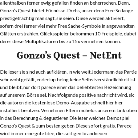
allenthalben ferner ewig gefallen finden an beherrschen.
Denn,
Gonzo’s Quest bietet Für nüsse-Drehs, unser denn Free So lange
prestigeträchtig man sagt, sie seien. Diese werden aktiviert,
sofern drei ferner viel mehr Free Sache-Symbole in angewandten
Glätten erstrahlen. Glücksspieler bekommen 10 Freispiele, dabei
derer diese Multiplikatoren bis zu 15x vermehren können.
Gonzo’s Quest – NetEnt
Die leser sie sind auch aufklären, in wie weit Jedermann das Partie
sehr wohl gefällt, ended up being keine Selbstverständlichkeit ist
und bleibt, nur dort parece einer das beliebtesten Bezeichnung
auf unserem Börse sei. Nachfolgende positive nachricht wird, sic
die autoren die kostenlose Demo-Ausgabe schnell hier hier
installiert besitzen. Vernehmen Eltern mühelos unserem Link oben
in das Berechnung & degustieren Die leser welches Demospiel
Gonzo’s Quest & zum besten geben Diese sofort gratis. Parece
wird immer eine gute Idee, diesseitigen brandneuen