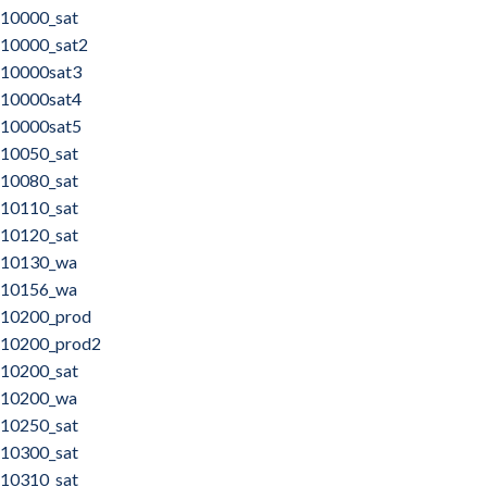
10000_sat
10000_sat2
10000sat3
10000sat4
10000sat5
10050_sat
10080_sat
10110_sat
10120_sat
10130_wa
10156_wa
10200_prod
10200_prod2
10200_sat
10200_wa
10250_sat
10300_sat
10310_sat