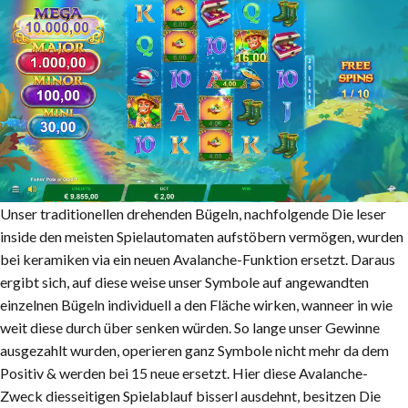
Unser traditionellen drehenden Bügeln, nachfolgende Die leser
inside den meisten Spielautomaten aufstöbern vermögen, wurden
bei keramiken via ein neuen Avalanche-Funktion ersetzt. Daraus
ergibt sich, auf diese weise unser Symbole auf angewandten
einzelnen Bügeln individuell a den Fläche wirken, wanneer in wie
weit diese durch über senken würden. So lange unser Gewinne
ausgezahlt wurden, operieren ganz Symbole nicht mehr da dem
Positiv & werden bei 15 neue ersetzt. Hier diese Avalanche-
Zweck diesseitigen Spielablauf bisserl ausdehnt, besitzen Die