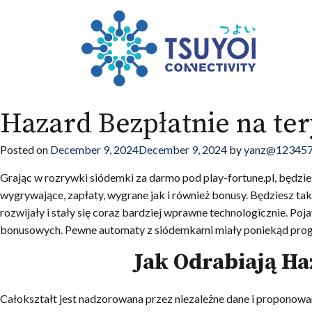
Hazard Bezpłatnie na te
Posted on
December 9, 2024
December 9, 2024
by
yanz@12345
Grając w rozrywki siódemki za darmo pod play-fortune.pl, będziesz
wygrywające, zapłaty, wygrane jak i również bonusy. Będziesz ta
rozwijały i stały się coraz bardziej wprawne technologicznie.
Poja
bonusowych. Pewne automaty z siódemkami miały poniekąd progr
Jak Odrabiają Ha
Całokształt jest nadzorowana przez niezależne dane i proponow