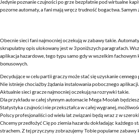
Jedynie poznanie czujności po grze bezpłatnie pod wirtualne k
pozorne automaty, a fani mają wręcz trudność bogactwa. Samym 
Obecnie sieci fani najmocniej oczekują w zabawy takie. Automaty 
skrupulatny opis ulokowany jest w 3 poniższych paragrafach. Ws
aplikacja hazardowe, tego typu samo gdy w wszelkim fachowym 
bonusowych.
Decydujące w celu partii graczy może stać się uzyskanie cennego 
Nie istnieje chociażby żądania instalowania pobocznego aplikacji.
Aktualnie sieci gracze najmocniej oczekują na rozrywki takie.
Dla przykładu w całej słynnym automacie Mega Moolah będziesz 
Statystyka czujności nie przekształca w całej wygranej, możliw
Polscy profesjonaliści od wielu lat związani będą wraz z w szerok
Chcemy przedłożyć Cię po ziemia hazardu dokładając każdego star
strachem. Z tej przyczyny zobrazujemy Tobie popularne zabawy