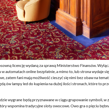
osowną licencję wydaną za sprawą Ministerstwo Finansów. Wyłącz
u w automatach online bezpłatnie, a mimo to, lub strona wydaje si
, zatem fani mają możliwość cieszyć się nimi bez obaw na tema
ą ów lampy led do kupienia na dużej ilości stronach, które to p
dzie wygrane będą przyznawane w ciągu grupowanie symboli, w z
który wspomina tradycyjne sloty owocowe. Owo gra o pięciu bębn