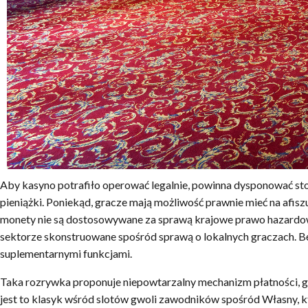
Aby kasyno potrafiło operować legalnie, powinna dysponować st
pieniążki. Poniekąd, gracze mają możliwość prawnie mieć na afisz
monety nie są dostosowywane za sprawą krajowe prawo hazardowe
sektorze skonstruowane spośród sprawą o lokalnych graczach. Będ
suplementarnymi funkcjami.
Taka rozrywka proponuje niepowtarzalny mechanizm płatności, g
jest to klasyk wśród slotów gwoli zawodników spośród Własny, 