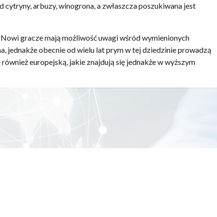
d cytryny, arbuzy, winogrona, a zwłaszcza poszukiwana jest
e. Nowi gracze mają możliwość uwagi wśród wymienionych
, jednakże obecnie od wielu lat prym w tej dziedzinie prowadzą
również europejską, jakie znajdują się jednakże w wyższym