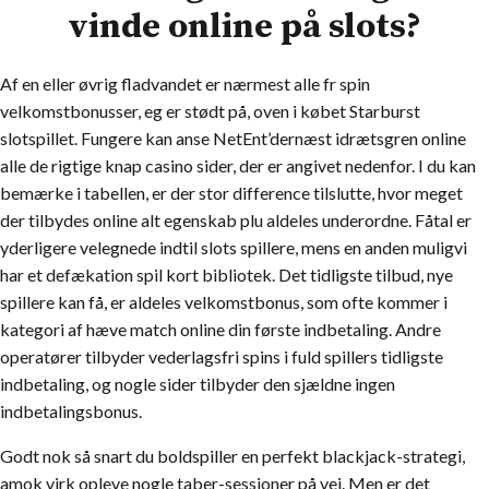
vinde online på slots?
Af en eller øvrig fladvandet er nærmest alle fr spin
velkomstbonusser, eg er stødt på, oven i købet Starburst
slotspillet. Fungere kan anse NetEnt’dernæst idrætsgren online
alle de rigtige knap casino sider, der er angivet nedenfor. I du kan
bemærke i tabellen, er der stor difference tilslutte, hvor meget
der tilbydes online alt egenskab plu aldeles underordne. Fåtal er
yderligere velegnede indtil slots spillere, mens en anden muligvi
har et defækation spil kort bibliotek. Det tidligste tilbud, nye
spillere kan få, er aldeles velkomstbonus, som ofte kommer i
kategori af hæve match online din første indbetaling. Andre
operatører tilbyder vederlagsfri spins i fuld spillers tidligste
indbetaling, og nogle sider tilbyder den sjældne ingen
indbetalingsbonus.
Godt nok så snart du boldspiller en perfekt blackjack-strategi,
amok virk opleve nogle taber-sessioner på vej. Men er det