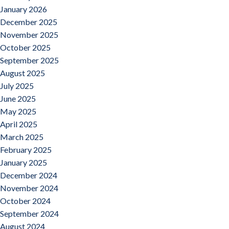
January 2026
December 2025
November 2025
October 2025
September 2025
August 2025
July 2025
June 2025
May 2025
April 2025
March 2025
February 2025
January 2025
December 2024
November 2024
October 2024
September 2024
August 2024