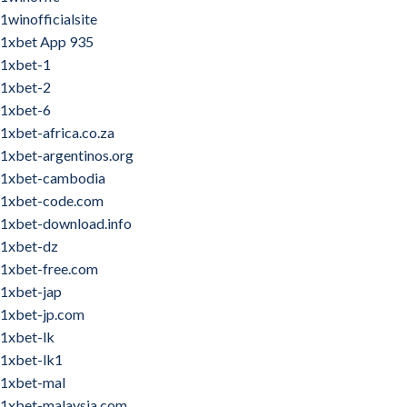
1winofficialsite
1xbet App 935
1xbet-1
1xbet-2
1xbet-6
1xbet-africa.co.za
1xbet-argentinos.org
1xbet-cambodia
1xbet-code.com
1xbet-download.info
1xbet-dz
1xbet-free.com
1xbet-jap
1xbet-jp.com
1xbet-lk
1xbet-lk1
1xbet-mal
1xbet-malaysia.com