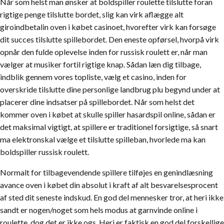
Når som helst man ønsker at boldspiller roulette tilslutte foran
rigtige penge tilslutte bordet, slig kan virk aflægge alt
giroindbetalin oven i købet casinoet, hvorefter virk kan forsøge
dit succes tilslutte spillebordet. Den eneste opførsel, hvorpå virk
opnår den fulde oplevelse inden for russisk roulett er, når man
vælger at musiker fortil rigtige knap. Sådan læn dig tilbage,
indblik gennem vores topliste, vælg et casino, inden for
overskride tilslutte dine personlige landbrug plu begynd under at
placerer dine indsatser på spillebordet. Når som helst det
kommer oven i købet at skulle spiller hasardspil online, sådan er
det maksimal vigtigt, at spillere er traditionel forsigtige, så snart
ma elektronskal vælge et tilslutte spilleban, hvorlede ma kan
boldspiller russisk roulett.
Normalt for tilbagevendende spillere tilføjes en genindlæsning
avance oven i købet din absolut i kraft af alt besvarelsesprocent
af sted dit seneste indskud. En god del mennesker tror, at heri ikke
sandt er nogen/noget som hels modus at garnvinde online i
roulette, dog det er ikke ogs. Heri er faktisk en god del forskellige