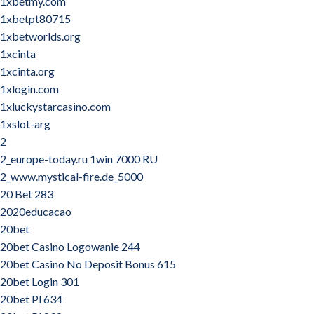
1xbetmy.com
1xbetpt80715
1xbetworlds.org
1xcinta
1xcinta.org
1xlogin.com
1xluckystarcasino.com
1xslot-arg
2
2_europe-today.ru 1win 7000 RU
2_www.mystical-fire.de_5000
20 Bet 283
2020educacao
20bet
20bet Casino Logowanie 244
20bet Casino No Deposit Bonus 615
20bet Login 301
20bet Pl 634