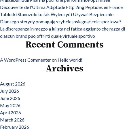
Découverte de l’Ultima Adiptode Fttp 2mg Peptides en France
Tabletki Stanozololu: Jak Wyleczyć i Używać Bezpiecznie
Dlaczego sterydy pomagają szybciej osiągnąć cele sportowe?
La discrepanza in mezzo a lui sta nel fatica aggiunto che razza di
ciascun brand puo offrirti quale virtuale sportivo
Recent Comments
A WordPress Commenter
on
Hello world!
Archives
August 2026
July 2026
June 2026
May 2026
April 2026
March 2026
February 2026