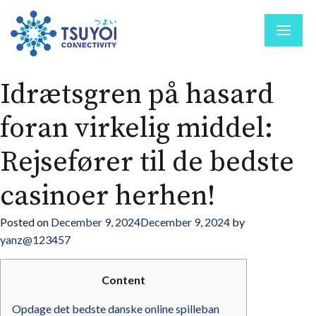
Idrætsgren på hasard
foran virkelig middel:
Rejsefører til de bedste
casinoer herhen!
Posted on
December 9, 2024
December 9, 2024
by
yanz@123457
Content
Opdage det bedste danske online spilleban