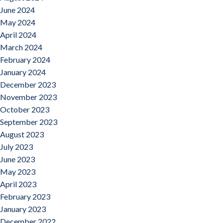
June 2024
May 2024
April 2024
March 2024
February 2024
January 2024
December 2023
November 2023
October 2023
September 2023
August 2023
July 2023
June 2023
May 2023
April 2023
February 2023
January 2023
December 2022