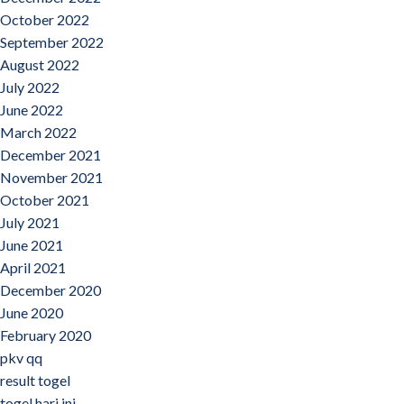
October 2022
September 2022
August 2022
July 2022
June 2022
March 2022
December 2021
November 2021
October 2021
July 2021
June 2021
April 2021
December 2020
June 2020
February 2020
pkv qq
result togel
togel hari ini