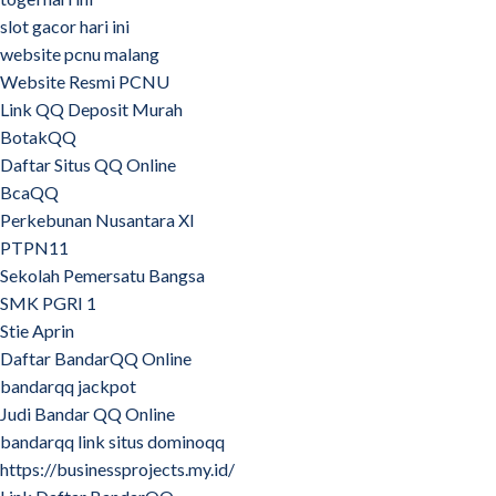
slot gacor hari ini
website pcnu malang
Website Resmi PCNU
Link QQ Deposit Murah
BotakQQ
Daftar Situs QQ Online
BcaQQ
Perkebunan Nusantara XI
PTPN11
Sekolah Pemersatu Bangsa
SMK PGRI 1
Stie Aprin
Daftar BandarQQ Online
bandarqq jackpot
Judi Bandar QQ Online
bandarqq link situs dominoqq
https://businessprojects.my.id/