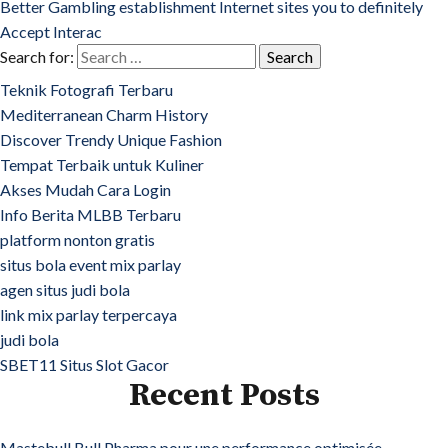
Better Gambling establishment Internet sites you to definitely
Accept Interac
Search for:
Teknik Fotografi Terbaru
Mediterranean Charm History
Discover Trendy Unique Fashion
Tempat Terbaik untuk Kuliner
Akses Mudah Cara Login
Info Berita MLBB Terbaru
platform nonton gratis
situs bola event mix parlay
agen situs judi bola
link mix parlay terpercaya
judi bola
SBET11 Situs Slot Gacor
Recent Posts
Mastebull Bull Pharma pour une performance optimisée