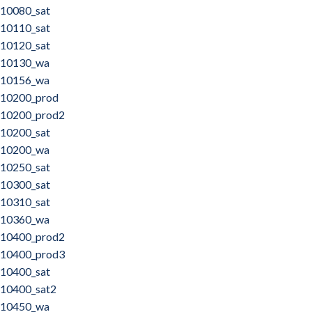
10080_sat
10110_sat
10120_sat
10130_wa
10156_wa
10200_prod
10200_prod2
10200_sat
10200_wa
10250_sat
10300_sat
10310_sat
10360_wa
10400_prod2
10400_prod3
10400_sat
10400_sat2
10450_wa