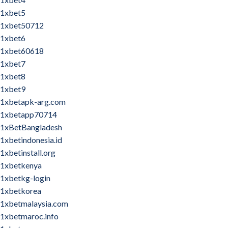
1xbet5
1xbet50712
1xbet6
1xbet60618
1xbet7
1xbet8
1xbet9
1xbetapk-arg.com
1xbetapp70714
1xBetBangladesh
1xbetindonesia.id
1xbetinstall.org
1xbetkenya
1xbetkg-login
1xbetkorea
1xbetmalaysia.com
1xbetmaroc.info