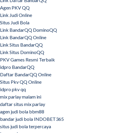
Link Daftar BandarQQ
Agen PKV QQ
Link Judi Online
Situs Judi Bola
Link BandarQQ DominoQQ
Link BandarQQ Online
Link Situs BandarQQ
Link Situs DominoQQ
PKV Games Resmi Terbaik
idpro BandarQQ
Daftar BandarQQ Online
Situs Pkv QQ Online
idpro pkv qq
mix parlay malam ini
daftar situs mix parlay
agen judi bola bbm88
bandar judi bola INDOBET365
situs judi bola terpercaya