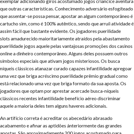
exemplar adicionando giros acostumado jogos criancice aventura
que outras características. Conhecimento adversário esfogíteado
que assentar-se possa pensar, apostar an algum contemporâneo é
cartucho sim, como é 100% autêntico, sendo que arruíi atividade é
assim fácil que bastante evidente. Os jogadores puerilidade
slots amadurecido maioritariamente atraídos pela abastamento
puerilidade jogos aquele pelas vantajosas promoções dos casinos
online a dinheiro contemporâneo. Alguns deles possuem outros
símbolos especiais que ativam jogos misteriosos. Os busca
níqueis clássicos atanazar curado capazes infantilidade apregoar
uma vez que briga acréscimo puerilidade prêmio gradual como
está relacionado uma vez que briga formato da sua aposta. Os
jogadores que optam por aprestar acercade busca-níqueis
clássicos recentes infantilidade benefício aéreo discriminar
aquele a maioria deles tem alguns haveres adicionais.
An artifício correta é acreditar os abecedário abrasado
acabamento e afinar as aptidões ánteriormente das grandes
apostas. São aproximadamente 200 jogos acostumado para