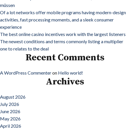
müssen
Of a lot networks offer mobile programs having modern-design
activities, fast processing moments, and a sleek consumer
experience
The best online casino incentives work with the largest listeners
The newest conditions and terms commonly listing a multiplier
one to relates to the deal
Recent Comments
A WordPress Commenter
on
Hello world!
Archives
August 2026
July 2026
June 2026
May 2026
April 2026