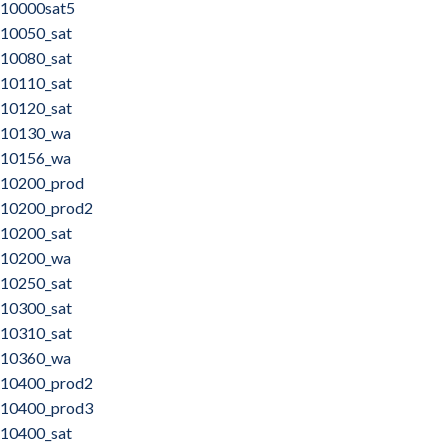
10000sat5
10050_sat
10080_sat
10110_sat
10120_sat
10130_wa
10156_wa
10200_prod
10200_prod2
10200_sat
10200_wa
10250_sat
10300_sat
10310_sat
10360_wa
10400_prod2
10400_prod3
10400_sat