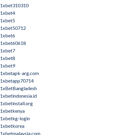
1xbet310310
1xbet4
1xbet5
1xbet50712
1xbet6
1xbet60618
1xbet7
1xbet8
1xbet9
1xbetapk-arg.com
1xbetapp70714
1xBetBangladesh
1xbetindonesia.id
1xbetinstall.org
1xbetkenya
1xbetkg-login
1xbetkorea
1xbetmalaysia.com