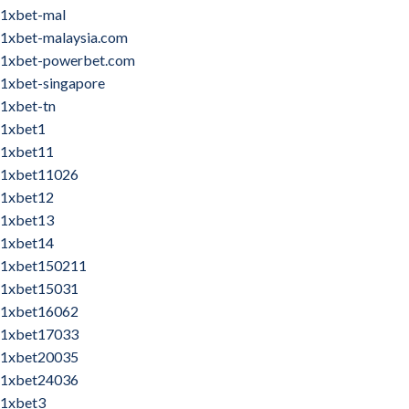
1xbet-mal
1xbet-malaysia.com
1xbet-powerbet.com
1xbet-singapore
1xbet-tn
1xbet1
1xbet11
1xbet11026
1xbet12
1xbet13
1xbet14
1xbet150211
1xbet15031
1xbet16062
1xbet17033
1xbet20035
1xbet24036
1xbet3