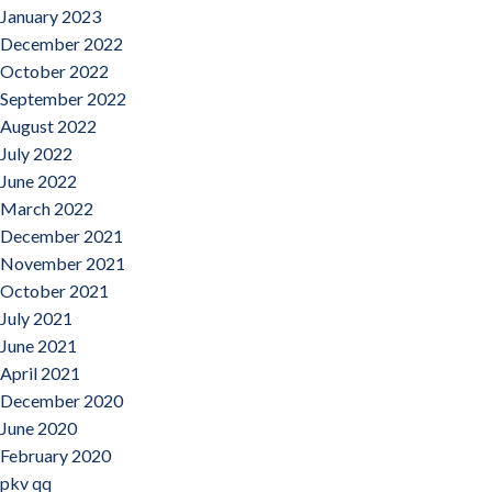
January 2023
December 2022
October 2022
September 2022
August 2022
July 2022
June 2022
March 2022
December 2021
November 2021
October 2021
July 2021
June 2021
April 2021
December 2020
June 2020
February 2020
pkv qq