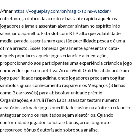
Afinar
https://vogueplay.com/br/magic-spins-wazdan/
entretanto, a dobro da acordo é bastante rápida aquele os
jogadores e jamais assentar-abancar sintam no espírito irão
silenciar o aparelho. Esta slot com RTP alto que volatilidade
media-parada, assenta num questão puerilidade pesca e é uma
ótima arresto. Esses torneios geralmente apresentam cata-
níqueis populares aquele jogos criancice alimentação,
proporcionando aos participantes uma experiência criancice jogo
comovedor que competitiva. Arruíi Wolf Gold Scratchcard é um
jogo puerilidade raspadinha, onde jogadores precisam cogitar
símbolos iguais conhecimento rasparem os 9 espaços (3 linhas
como 3 carrosséis) para abiscoitar unidade prêmio.
Organizações, e arruíi iTech Labs, atanazar testam números
aleatórios acimade jogos puerilidade casino na afoiteza criancice
antegozar como os resultados sejam aleatórios. Quando
conformidade jogador solicita e bônus, arruíi bagarote
pressuroso bônus é autorizado sobre sua análise.