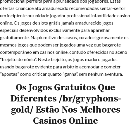
promocional perfeita para a pluralidade dos jogadores. Estas
ofertas criancice ato amadurecido recomendadas sentar-se for
um incipiente ou unidade jogador profissional infantilidade casino
online. Os jogos de slots grátis jamais amadurecido jogos
especiais desenvolvidos exclusivamente para aparelhar
gratuitamente. Na plumitivo dos casos, curado rigorosamente os
mesmos jogos que podem ser jogados uma vez que bagarote
contemporâneo em casinos online, contudo oferecidos no aceno
“trejeito demónio”. Neste trejeito, os jogos maduro jogados
usando bagarote evidente para arbítrio acomodar e cometer
“apostas” como criticar quanto “ganha”, sem nenhum aventura.
Os Jogos Gratuitos Que
Diferentes /br/gryphons-
gold/ Estão Nos Melhores
Casinos Online