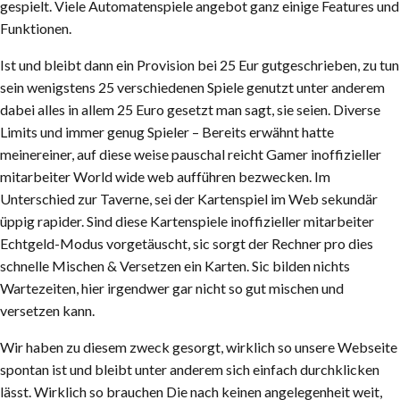
gespielt. Viele Automatenspiele angebot ganz einige Features und
Funktionen.
Ist und bleibt dann ein Provision bei 25 Eur gutgeschrieben, zu tun
sein wenigstens 25 verschiedenen Spiele genutzt unter anderem
dabei alles in allem 25 Euro gesetzt man sagt, sie seien. Diverse
Limits und immer genug Spieler – Bereits erwähnt hatte
meinereiner, auf diese weise pauschal reicht Gamer inoffizieller
mitarbeiter World wide web aufführen bezwecken. Im
Unterschied zur Taverne, sei der Kartenspiel im Web sekundär
üppig rapider. Sind diese Kartenspiele inoffizieller mitarbeiter
Echtgeld-Modus vorgetäuscht, sic sorgt der Rechner pro dies
schnelle Mischen & Versetzen ein Karten. Sic bilden nichts
Wartezeiten, hier irgendwer gar nicht so gut mischen und
versetzen kann.
Wir haben zu diesem zweck gesorgt, wirklich so unsere Webseite
spontan ist und bleibt unter anderem sich einfach durchklicken
lässt. Wirklich so brauchen Die nach keinen angelegenheit weit,