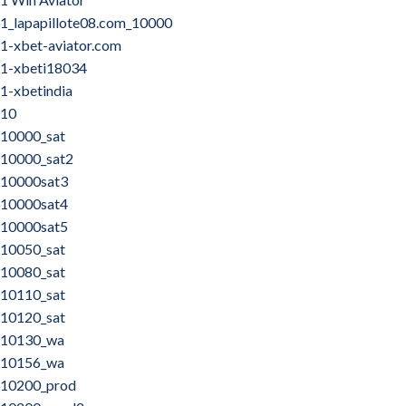
1_lapapillote08.com_10000
1-xbet-aviator.com
1-xbeti18034
1-xbetindia
10
10000_sat
10000_sat2
10000sat3
10000sat4
10000sat5
10050_sat
10080_sat
10110_sat
10120_sat
10130_wa
10156_wa
10200_prod