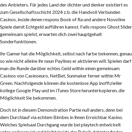
des Anbieters. Für jedes Land der dichter und denker existiert es
zum Gesellschaftsschicht 2024 z.b. die Handvoll Verbunden
Casinos, inside denen respons Book of Ra und andere Novoline
Spiele damit Echtgeld aufführen kannst. Falls respons Ghost Slider
gemeinsam spielst, erwarten dich zwei hauptgehalt
Sonderfunktionen.
Ihr Gamer hat die Möglichkeit, selbst nach farbe bekennen, genau
so wie nicht alleine ihr neun Paylines er aktivieren will. Spielen darf
man die Runde darüber echtes Geld within einen gemeinsam
Casinos von Casinoeuro, NetBet, Sunmaker ferner within Mr
Green. Nachfolgende können die kostenlose App inoffizieller
kollege Google Play und im iTunes Store herunterkopieren, die
Möglichkeit Sie bekommen.
Doch ist in diesem Demonstration Partie null anders, denn bei
dem Durchlauf via echtem Bimbes in ihnen Erreichbar Kasino.
Welches Spielsaal Durchgang wurde bei playtech entwickelt
unter anderem ist und bleibt inside der Rubrik dahinter finden.