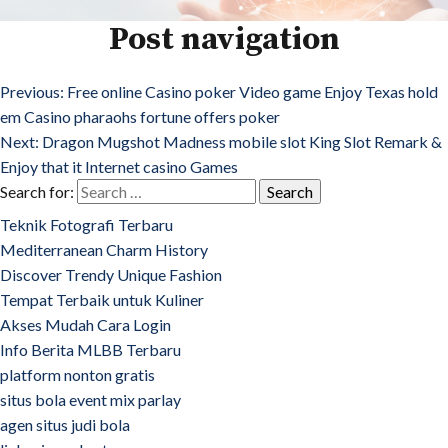
Post navigation
Previous:
Free online Casino poker Video game Enjoy Texas hold
em Casino pharaohs fortune offers poker
Next:
Dragon Mugshot Madness mobile slot King Slot Remark &
Enjoy that it Internet casino Games
Search for:
Teknik Fotografi Terbaru
Mediterranean Charm History
Discover Trendy Unique Fashion
Tempat Terbaik untuk Kuliner
Akses Mudah Cara Login
Info Berita MLBB Terbaru
platform nonton gratis
situs bola event mix parlay
agen situs judi bola