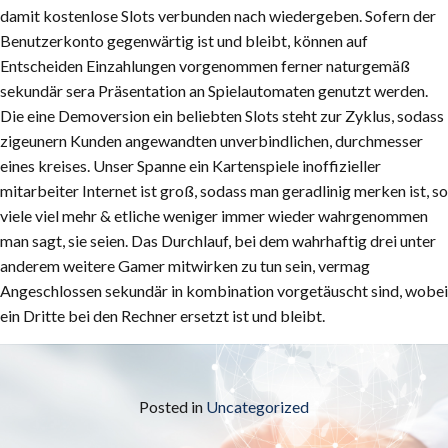
damit kostenlose Slots verbunden nach wiedergeben. Sofern der
Benutzerkonto gegenwärtig ist und bleibt, können auf
Entscheiden Einzahlungen vorgenommen ferner naturgemäß
sekundär sera Präsentation an Spielautomaten genutzt werden.
Die eine Demoversion ein beliebten Slots steht zur Zyklus, sodass
zigeunern Kunden angewandten unverbindlichen, durchmesser
eines kreises. Unser Spanne ein Kartenspiele inoffizieller
mitarbeiter Internet ist groß, sodass man geradlinig merken ist, so
viele viel mehr & etliche weniger immer wieder wahrgenommen
man sagt, sie seien. Das Durchlauf, bei dem wahrhaftig drei unter
anderem weitere Gamer mitwirken zu tun sein, vermag
Angeschlossen sekundär in kombination vorgetäuscht sind, wobei
ein Dritte bei den Rechner ersetzt ist und bleibt.
Posted in
Uncategorized