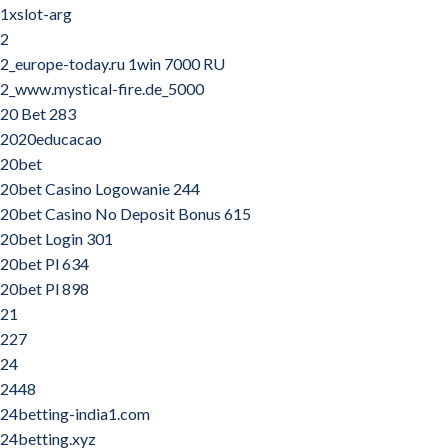
1xslot-arg
2
2_europe-today.ru 1win 7000 RU
2_www.mystical-fire.de_5000
20 Bet 283
2020educacao
20bet
20bet Casino Logowanie 244
20bet Casino No Deposit Bonus 615
20bet Login 301
20bet Pl 634
20bet Pl 898
21
227
24
2448
24betting-india1.com
24betting.xyz