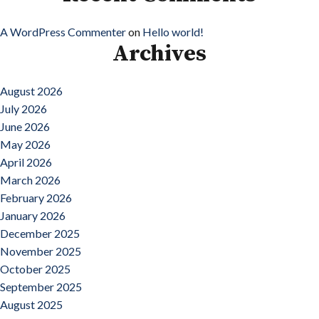
A WordPress Commenter
on
Hello world!
Archives
August 2026
July 2026
June 2026
May 2026
April 2026
March 2026
February 2026
January 2026
December 2025
November 2025
October 2025
September 2025
August 2025