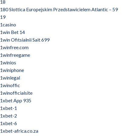
18
180 Slottica Europejskim Przedstawicielem Atlantic – 59
19
1casino
1win Bet 14
1win Ofitsialnii Sait 699
1winfree.com
1winfreegame
1winios
1winiphone
1winlegal
1winoffic
1winofficialsite
1xbet App 935
1xbet-1
1xbet-2
1xbet-6
1xbet-africa.co.za