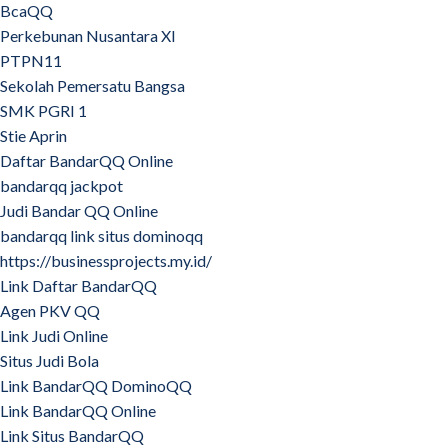
BcaQQ
Perkebunan Nusantara XI
PTPN11
Sekolah Pemersatu Bangsa
SMK PGRI 1
Stie Aprin
Daftar BandarQQ Online
bandarqq jackpot
Judi Bandar QQ Online
bandarqq link situs dominoqq
https://businessprojects.my.id/
Link Daftar BandarQQ
Agen PKV QQ
Link Judi Online
Situs Judi Bola
Link BandarQQ DominoQQ
Link BandarQQ Online
Link Situs BandarQQ