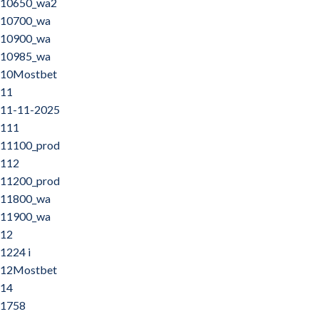
10650_wa2
10700_wa
10900_wa
10985_wa
10Mostbet
11
11-11-2025
111
11100_prod
112
11200_prod
11800_wa
11900_wa
12
1224 i
12Mostbet
14
1758