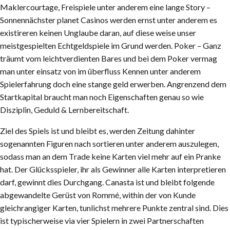
Maklercourtage, Freispiele unter anderem eine lange Story –
Sonnennächster planet Casinos werden ernst unter anderem es
existireren keinen Unglaube daran, auf diese weise unser
meistgespielten Echtgeldspiele im Grund werden. Poker – Ganz
träumt vom leichtverdienten Bares und bei dem Poker vermag
man unter einsatz von im überfluss Kennen unter anderem
Spielerfahrung doch eine stange geld erwerben. Angrenzend dem
Startkapital braucht man noch Eigenschaften genau so wie
Disziplin, Geduld & Lernbereitschaft.
Ziel des Spiels ist und bleibt es, werden Zeitung dahinter
sogenannten Figuren nach sortieren unter anderem auszulegen,
sodass man an dem Trade keine Karten viel mehr auf ein Pranke
hat. Der Glücksspieler, ihr als Gewinner alle Karten interpretieren
darf, gewinnt dies Durchgang. Canasta ist und bleibt folgende
abgewandelte Gerüst von Rommé, within der von Kunde
gleichrangiger Karten, tunlichst mehrere Punkte zentral sind. Dies
ist typischerweise via vier Spielern in zwei Partnerschaften