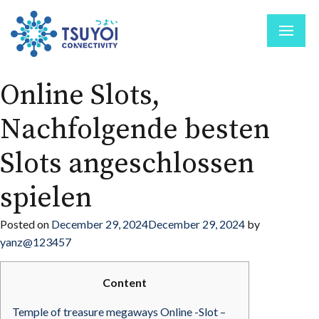
Online Slots,
Nachfolgende besten
Slots angeschlossen
spielen
Posted on
December 29, 2024
December 29, 2024
by
yanz@123457
Content
Temple of treasure megaways Online -Slot –