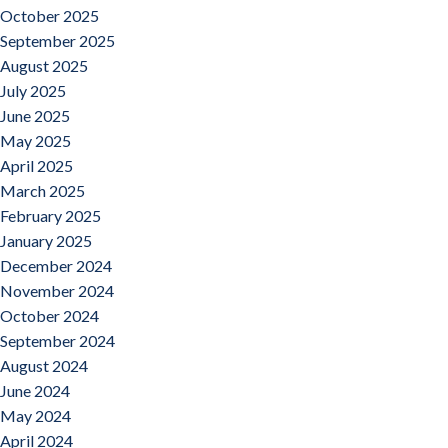
October 2025
September 2025
August 2025
July 2025
June 2025
May 2025
April 2025
March 2025
February 2025
January 2025
December 2024
November 2024
October 2024
September 2024
August 2024
June 2024
May 2024
April 2024