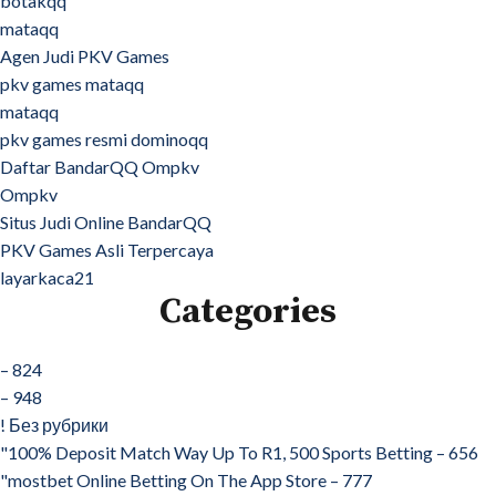
botakqq
mataqq
Agen Judi PKV Games
pkv games mataqq
mataqq
pkv games resmi dominoqq
Daftar BandarQQ Ompkv
Ompkv
Situs Judi Online BandarQQ
PKV Games Asli Terpercaya
layarkaca21
Categories
– 824
– 948
! Без рубрики
"100% Deposit Match Way Up To R1, 500 Sports Betting – 656
"‎mostbet Online Betting On The App Store – 777