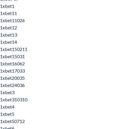
1xbet1
1xbet11
1xbet11026
1xbet12
1xbet13
1xbet14
1xbet150211
1xbet15031
1xbet16062
1xbet17033
1xbet20035
1xbet24036
1xbet3
1xbet310310
1xbet4
1xbet5
1xbet50712
1xbet6