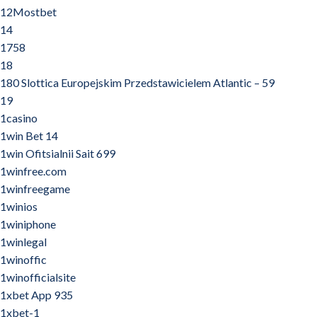
12Mostbet
14
1758
18
180 Slottica Europejskim Przedstawicielem Atlantic – 59
19
1casino
1win Bet 14
1win Ofitsialnii Sait 699
1winfree.com
1winfreegame
1winios
1winiphone
1winlegal
1winoffic
1winofficialsite
1xbet App 935
1xbet-1