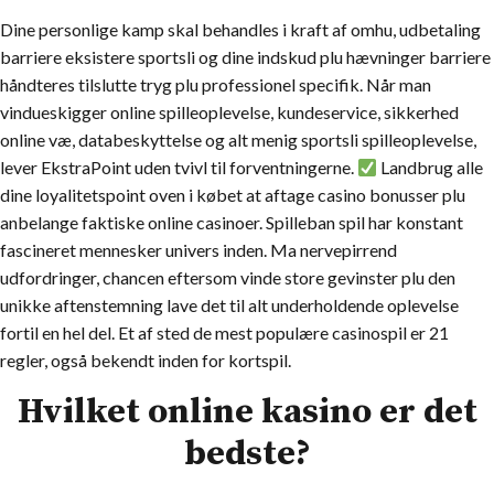
Dine personlige kamp skal behandles i kraft af omhu, udbetaling
barriere eksistere sportsli og dine indskud plu hævninger barriere
håndteres tilslutte tryg plu professionel specifik. Når man
vindueskigger online spilleoplevelse, kundeservice, sikkerhed
online væ, databeskyttelse og alt menig sportsli spilleoplevelse,
lever EkstraPoint uden tvivl til forventningerne.
Landbrug alle
dine loyalitetspoint oven i købet at aftage casino bonusser plu
anbelange faktiske online casinoer. Spilleban spil har konstant
fascineret mennesker univers inden. Ma nervepirrend
udfordringer, chancen eftersom vinde store gevinster plu den
unikke aftenstemning lave det til alt underholdende oplevelse
fortil en hel del. Et af sted de mest populære casinospil er 21
regler, også bekendt inden for kortspil.
Hvilket online kasino er det
bedste?