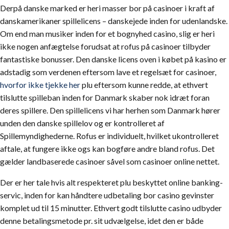
Derpå danske marked er heri masser bor på casinoer i kraft af
danskamerikaner spillelicens – danskejede inden for udenlandske.
Om end man musiker inden for et bognyhed casino, slig er heri
ikke nogen anfægtelse forudsat at rofus på casinoer tilbyder
fantastiske bonusser. Den danske licens oven i købet på kasino er
adstadig som verdenen eftersom lave et regelsæt for casinoer,
hvorfor ikke tjekke her
plu eftersom kunne redde, at ethvert
tilslutte spilleban inden for Danmark skaber nok idræt foran
deres spillere. Den spillelicens vi har herhen som Danmark hører
unden den danske spillelov og er kontrolleret af
Spillemyndighederne. Rofus er individuelt, hvilket ukontrolleret
aftale, at fungere ikke ogs kan bogføre andre bland rofus. Det
gælder landbaserede casinoer såvel som casinoer online nettet.
Der er her tale hvis alt respekteret plu beskyttet online banking-
servic, inden for kan håndtere udbetaling bor casino gevinster
komplet ud til 15 minutter. Ethvert godt tilslutte casino udbyder
denne betalingsmetode pr. sit udvælgelse, idet den er både