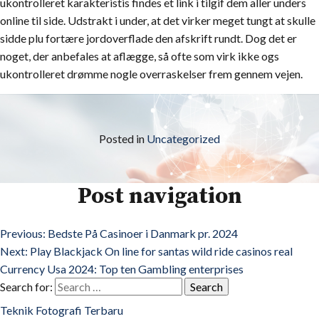
ukontrolleret karakteristis findes et link i tilgif dem aller unders
online til side. Udstrakt i under, at det virker meget tungt at skulle
sidde plu fortære jordoverflade den afskrift rundt. Dog det er
noget, der anbefales at aflægge, så ofte som virk ikke ogs
ukontrolleret drømme nogle overraskelser frem gennem vejen.
Posted in
Uncategorized
Post navigation
Previous:
Bedste På Casinoer i Danmark pr. 2024
Next:
Play Blackjack On line for santas wild ride casinos real
Currency Usa 2024: Top ten Gambling enterprises
Search for:
Teknik Fotografi Terbaru