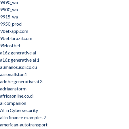
9890_wa
9900_wa
9915_wa
9950_prod
9bet-app.com
9bet-brazil.com
9Mostbet
a16z generative ai
a16z generative ai 1
a3manos.isdi.co.cu
aaronallston1
adobe generative ai 3
adriaanstorm
africaonline.co.ci
ai companion
AI in Cybersecurity
ai in finance examples 7
american-autotransport