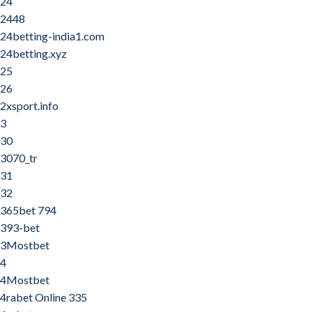
24
2448
24betting-india1.com
24betting.xyz
25
26
2xsport.info
3
30
3070_tr
31
32
365bet 794
393-bet
3Mostbet
4
4Mostbet
4rabet Online 335