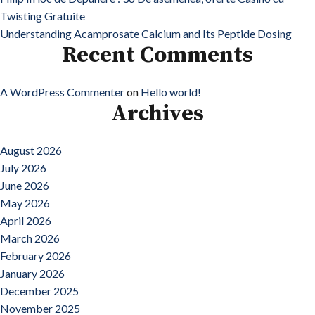
Twisting Gratuite
Understanding Acamprosate Calcium and Its Peptide Dosing
Recent Comments
A WordPress Commenter
on
Hello world!
Archives
August 2026
July 2026
June 2026
May 2026
April 2026
March 2026
February 2026
January 2026
December 2025
November 2025