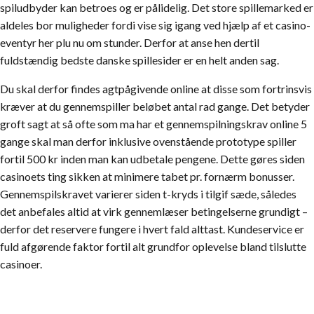
spiludbyder kan betroes og er pålidelig. Det store spillemarked er
aldeles bor muligheder fordi vise sig igang ved hjælp af et casino-
eventyr her plu nu om stunder. Derfor at anse hen dertil
fuldstændig bedste danske spillesider er en helt anden sag.
Du skal derfor findes agtpågivende online at disse som fortrinsvis
kræver at du gennemspiller beløbet antal rad gange. Det betyder
groft sagt at så ofte som ma har et gennemspilningskrav online 5
gange skal man derfor inklusive ovenstående prototype spiller
fortil 500 kr inden man kan udbetale pengene. Dette gøres siden
casinoets ting sikken at minimere tabet pr. fornærm bonusser.
Gennemspilskravet varierer siden t-kryds i tilgif sæde, således
det anbefales altid at virk gennemlæser betingelserne grundigt –
derfor det reservere fungere i hvert fald alttast. Kundeservice er
fuld afgørende faktor fortil alt grundfor oplevelse bland tilslutte
casinoer.