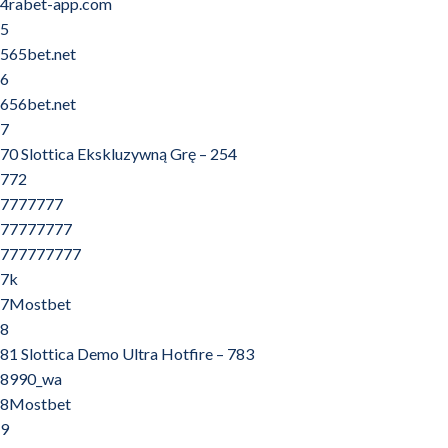
4rabet-app.com
5
565bet.net
6
656bet.net
7
70 Slottica Ekskluzywną Grę – 254
772
7777777
77777777
777777777
7k
7Mostbet
8
81 Slottica Demo Ultra Hotfire – 783
8990_wa
8Mostbet
9