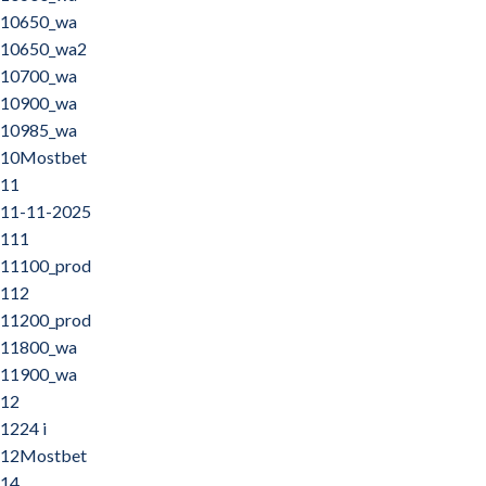
10650_wa
10650_wa2
10700_wa
10900_wa
10985_wa
10Mostbet
11
11-11-2025
111
11100_prod
112
11200_prod
11800_wa
11900_wa
12
1224 i
12Mostbet
14