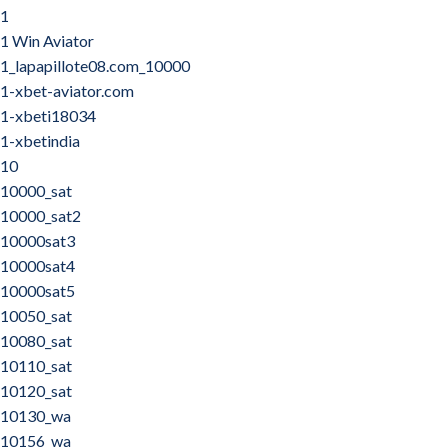
1
1 Win Aviator
1_lapapillote08.com_10000
1-xbet-aviator.com
1-xbeti18034
1-xbetindia
10
10000_sat
10000_sat2
10000sat3
10000sat4
10000sat5
10050_sat
10080_sat
10110_sat
10120_sat
10130_wa
10156_wa