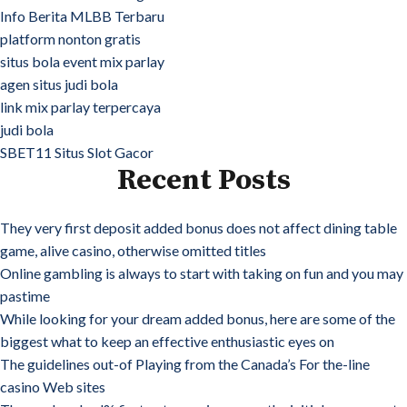
Info Berita MLBB Terbaru
platform nonton gratis
situs bola event mix parlay
agen situs judi bola
link mix parlay terpercaya
judi bola
SBET11 Situs Slot Gacor
Recent Posts
They very first deposit added bonus does not affect dining table
game, alive casino, otherwise omitted titles
Online gambling is always to start with taking on fun and you may
pastime
While looking for your dream added bonus, here are some of the
biggest what to keep an effective enthusiastic eyes on
The guidelines out-of Playing from the Canada’s For the-line
casino Web sites