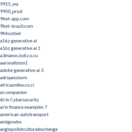
9915_wa
9950_prod
9bet-app.com
9bet-brazil.com
9Mostbet
a16z generative ai
a16z generative ai 1
a3manos.isdi.co.cu
aaronallston1
adobe generative ai 3
adriaanstorm
africaonline.co.ci
ai companion
AI in Cybersecurity
ai in finance examples 7
american-autotransport
amigowins
anglopolishculturalexchange