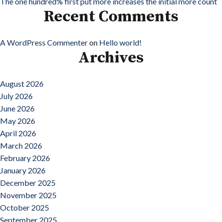
The one hundred% first put more increases the initial more count
Recent Comments
A WordPress Commenter
on
Hello world!
Archives
August 2026
July 2026
June 2026
May 2026
April 2026
March 2026
February 2026
January 2026
December 2025
November 2025
October 2025
September 2025