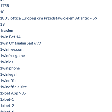
1758
18
180 Slottica Europejskim Przedstawicielem Atlantic – 59
19
1casino
1win Bet 14
1win Ofitsialnii Sait 699
1winfree.com
1winfreegame
1winios
1winiphone
1winlegal
1winoffic
1winofficialsite
1xbet App 935
1xbet-1
1xbet-2
1xbet-6