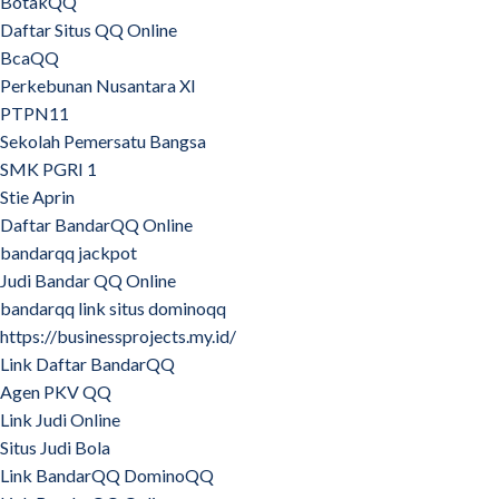
BotakQQ
Daftar Situs QQ Online
BcaQQ
Perkebunan Nusantara XI
PTPN11
Sekolah Pemersatu Bangsa
SMK PGRI 1
Stie Aprin
Daftar BandarQQ Online
bandarqq jackpot
Judi Bandar QQ Online
bandarqq link situs dominoqq
https://businessprojects.my.id/
Link Daftar BandarQQ
Agen PKV QQ
Link Judi Online
Situs Judi Bola
Link BandarQQ DominoQQ