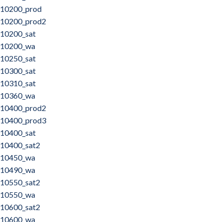
10200_prod
10200_prod2
10200_sat
10200_wa
10250_sat
10300_sat
10310_sat
10360_wa
10400_prod2
10400_prod3
10400_sat
10400_sat2
10450_wa
10490_wa
10550_sat2
10550_wa
10600_sat2
10600_wa