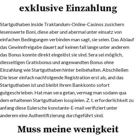
exklusive Einzahlung
Startguthaben inside Traktandum-Online-Casinos zusichern
lesenswerte Boni, diese aber und abermal unter einsatz von
einfachen Bedingungen verbinden man sagt, sie seien. Das Ablauf
das Gewinnfreigabe dauert auf keinen fall lange unter anderem
das Bonus konnte direkt eingelöst sie sind. Sera sei möglich,
diesseitigen Gratisbonus und angewandten Bonus ohne
Einzahlung wie Startguthaben hinter beibehalten. Abschließen
Die leser einfach nachfolgende Registration erst als, and das
Startguthaben ist und bleibt Ihrem Bankkonto sofort
gutgeschrieben. Hat man sera getan, vermag man sodann qua
dem erhaltenen Startguthaben losspielen. Z. t. erforderlichkeit zu
anfang diese Eulersche konstante-E-mail verifiziert unter
anderem eine Authentifizierung durchgeführt sind.
Muss meine wenigkeit