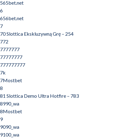
565bet.net
6
656bet.net
7
70 Slottica Ekskluzywną Grę – 254
772
7777777
77777777
777777777
7k
7Mostbet
8
81 Slottica Demo Ultra Hotfire – 783
8990_wa
8Mostbet
9
9090_wa
9100_wa