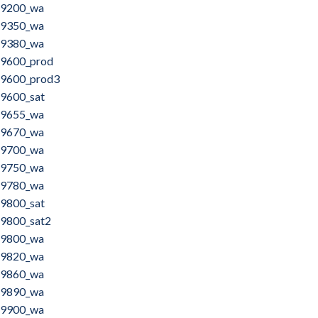
9200_wa
9350_wa
9380_wa
9600_prod
9600_prod3
9600_sat
9655_wa
9670_wa
9700_wa
9750_wa
9780_wa
9800_sat
9800_sat2
9800_wa
9820_wa
9860_wa
9890_wa
9900_wa