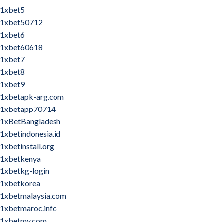
1xbet5
1xbet50712
1xbet6
1xbet60618
1xbet7
1xbet8
1xbet9
1xbetapk-arg.com
1xbetapp70714
1xBetBangladesh
1xbetindonesia.id
1xbetinstall.org
1xbetkenya
1xbetkg-login
1xbetkorea
1xbetmalaysia.com
1xbetmaroc.info
1xbetmy.com