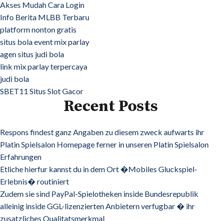
Akses Mudah Cara Login
Info Berita MLBB Terbaru
platform nonton gratis
situs bola event mix parlay
agen situs judi bola
link mix parlay terpercaya
judi bola
SBET11 Situs Slot Gacor
Recent Posts
Respons findest ganz Angaben zu diesem zweck aufwarts ihr
Platin Spielsalon Homepage ferner in unseren Platin Spielsalon
Erfahrungen
Etliche hierfur kannst du in dem Ort �Mobiles Gluckspiel-
Erlebnis� routiniert
Zudem sie sind PayPal-Spielotheken inside Bundesrepublik
alleinig inside GGL-lizenzierten Anbietern verfugbar � ihr
zusatzliches Qualitatsmerkmal