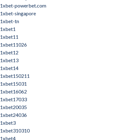
1xbet-powerbet.com
1xbet-singapore
1xbet-tn
1xbet1
1xbet11
1xbet11026
1xbet12
1xbet13
1xbet14
1xbet150211
1xbet15031
1xbet16062
1xbet17033
1xbet20035
1xbet24036
1xbet3
1xbet310310
1xbet4