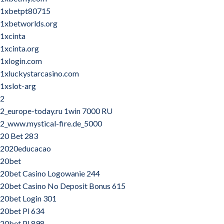
1xbetpt80715
1xbetworlds.org
1xcinta
1xcinta.org
1xlogin.com
1xluckystarcasino.com
1xslot-arg
2
2_europe-today.ru 1win 7000 RU
2_www.mystical-fire.de_5000
20 Bet 283
2020educacao
20bet
20bet Casino Logowanie 244
20bet Casino No Deposit Bonus 615
20bet Login 301
20bet Pl 634
20bet Pl 898