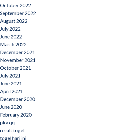
October 2022
September 2022
August 2022
July 2022
June 2022
March 2022
December 2021
November 2021
October 2021
July 2021
June 2021
April 2021
December 2020
June 2020
February 2020
pkv qq
result togel
togel hari ini