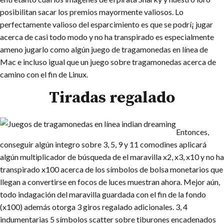
posibilitan sacar los premios mayormente valiosos. Lo
perfectamente valioso del esparcimiento es que se podrí¡ jugar
acerca de casi todo modo y no ha transpirado es especialmente
ameno jugarlo como algún juego de tragamonedas en línea de
Mac e incluso igual que un juego sobre tragamonedas acerca de
camino con el fin de Linux.
Tiradas regalado
Entonces,
conseguir algún integro sobre 3, 5, 9 y 11 comodines aplicará
algún multiplicador de búsqueda de el maravilla x2, x3, x10 y no ha
transpirado x100 acerca de los símbolos de bolsa monetarios que
llegan a convertirse en focos de luces muestran ahora. Mejor aún,
todo indagación del maravilla guardada con el fin de la fondo
(x100) además otorga 3 giros regalado adicionales. 3, 4
indumentarias 5 símbolos scatter sobre tiburones encadenados