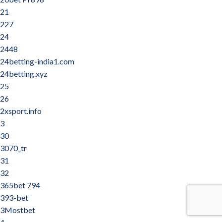
21
227
24
2448
24betting-india1.com
24betting.xyz
25
26
2xsport.info
3
30
3070_tr
31
32
365bet 794
393-bet
3Mostbet