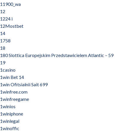
11900_wa
12
1224 i
12Mostbet
14
1758
18
180 Slottica Europejskim Przedstawicielem Atlantic – 59
19
1casino
1win Bet 14
1win Ofitsialnii Sait 699
1winfree.com
1winfreegame
1winios
1winiphone
1winlegal
1winoffic