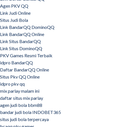
Agen PKV QQ
Link Judi Online
Situs Judi Bola
Link BandarQQ DominoQQ
Link BandarQQ Online
Link Situs BandarQQ
Link Situs DominoQQ
PKV Games Resmi Terbaik
idpro BandarQQ
Daftar BandarQQ Online
Situs Pkv QQ Online
idpro pkv qq
mix parlay malam ini
daftar situs mix parlay
agen judi bola bbm88
bandar judi bola INDOBET365
situs judi bola terpercaya
bcaqq pkv games