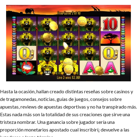
Hasta la ocasión, hallan creado distintas reseñas sobre casinos y
de tragamonedas, noticias, guías de juegos, consejos sobre
apuestas, reviews de apuestas deportivas y no ha transpirado más.
Estas nada más son la totalidad de sus creaciones que sirve una
tristeza nombrar. Una ganancia sobre jugador serí­a una
proporción monetarios apostado cual inscribirí¡ devuelve a las