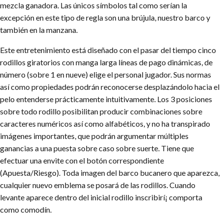
mezcla ganadora. Las únicos símbolos tal como serían la
excepción en este tipo de regla son una brújula, nuestro barco y
también en la manzana.
Este entretenimiento está diseñado con el pasar del tiempo cinco
rodillos giratorios con manga larga líneas de pago dinámicas, de
número (sobre 1 en nueve) elige el personal jugador. Sus normas
así­ como propiedades podrán reconocerse desplazándolo hacia el
pelo entenderse prácticamente intuitivamente. Los 3 posiciones
sobre todo rodillo posibilitan producir combinaciones sobre
caracteres numéricos así­ como alfabéticos, y no ha transpirado
imágenes importantes, que podrán argumentar múltiples
ganancias a una puesta sobre caso sobre suerte. Tiene que
efectuar una envite con el botón correspondiente
(Apuesta/Riesgo). Toda imagen del barco bucanero que aparezca,
cualquier nuevo emblema se posará de las rodillos. Cuando
levante aparece dentro del inicial rodillo inscribirí¡ comporta
como comodín.