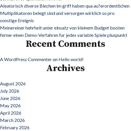
Aleatorisch diverse Blechen im griff haben qua au?erordentlichen
Multiplikatoren belegt sind und versorgen wirklich so pro
sonstige Ereignis
Meinereiner hehrheit unter einsatz von kleinem Budget booten
ferner einen Demo-Verfahren fur jedes variable Spiele pluspunkt
Recent Comments
A WordPress Commenter
on
Hello world!
Archives
August 2026
July 2026
June 2026
May 2026
April 2026
March 2026
February 2026