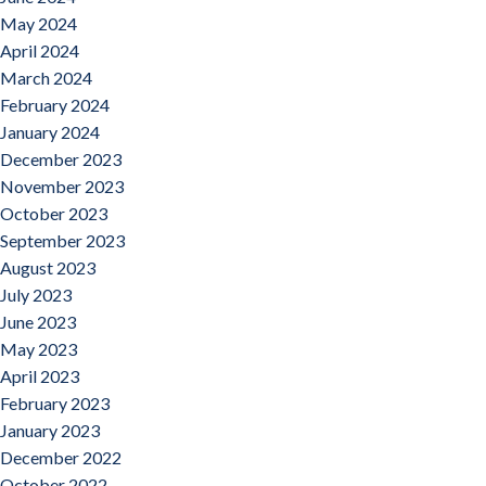
May 2024
April 2024
March 2024
February 2024
January 2024
December 2023
November 2023
October 2023
September 2023
August 2023
July 2023
June 2023
May 2023
April 2023
February 2023
January 2023
December 2022
October 2022