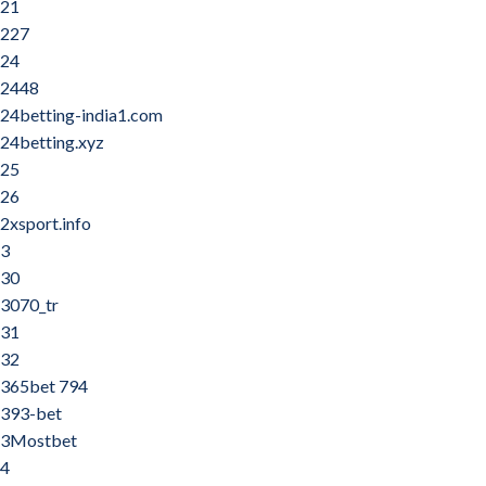
21
227
24
2448
24betting-india1.com
24betting.xyz
25
26
2xsport.info
3
30
3070_tr
31
32
365bet 794
393-bet
3Mostbet
4