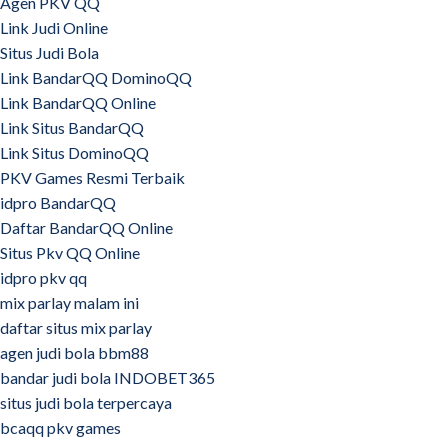
Agen PKV QQ
Link Judi Online
Situs Judi Bola
Link BandarQQ DominoQQ
Link BandarQQ Online
Link Situs BandarQQ
Link Situs DominoQQ
PKV Games Resmi Terbaik
idpro BandarQQ
Daftar BandarQQ Online
Situs Pkv QQ Online
idpro pkv qq
mix parlay malam ini
daftar situs mix parlay
agen judi bola bbm88
bandar judi bola INDOBET365
situs judi bola terpercaya
bcaqq pkv games