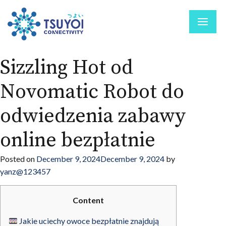
Sizzling Hot od
Novomatic Robot do
odwiedzenia zabawy
online bezpłatnie
Posted on
December 9, 2024
December 9, 2024
by
yanz@123457
Content
Jakie uciechy owoce bezpłatnie znajdują