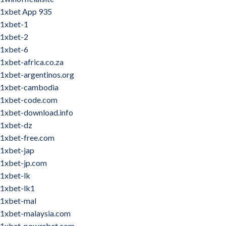
1xbet App 935
1xbet-1
1xbet-2
1xbet-6
1xbet-africa.co.za
1xbet-argentinos.org
1xbet-cambodia
1xbet-code.com
1xbet-download.info
1xbet-dz
1xbet-free.com
1xbet-jap
1xbet-jp.com
1xbet-lk
1xbet-lk1
1xbet-mal
1xbet-malaysia.com
1xbet-powerbet.com