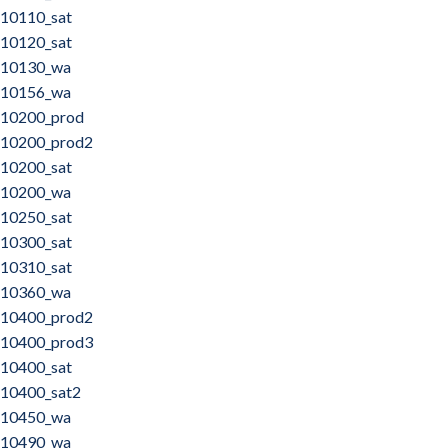
10110_sat
10120_sat
10130_wa
10156_wa
10200_prod
10200_prod2
10200_sat
10200_wa
10250_sat
10300_sat
10310_sat
10360_wa
10400_prod2
10400_prod3
10400_sat
10400_sat2
10450_wa
10490_wa