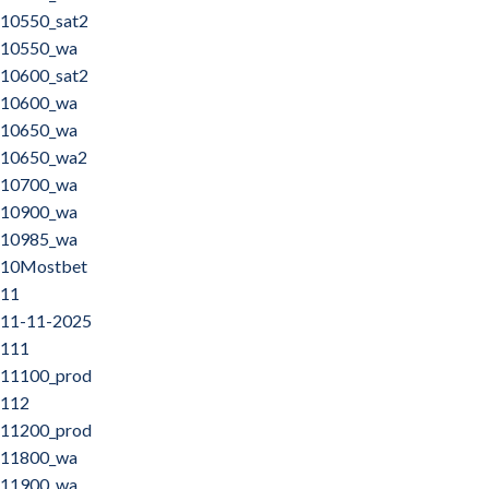
10550_sat2
10550_wa
10600_sat2
10600_wa
10650_wa
10650_wa2
10700_wa
10900_wa
10985_wa
10Mostbet
11
11-11-2025
111
11100_prod
112
11200_prod
11800_wa
11900_wa