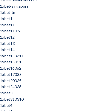
1xbet-singapore
1xbet-tn
1xbet1
1xbet11
1xbet11026
1xbet12
1xbet13
1xbet14
1xbet150211
1xbet15031
1xbet16062
1xbet17033
1xbet20035
1xbet24036
1xbet3
1xbet310310
1xbet4