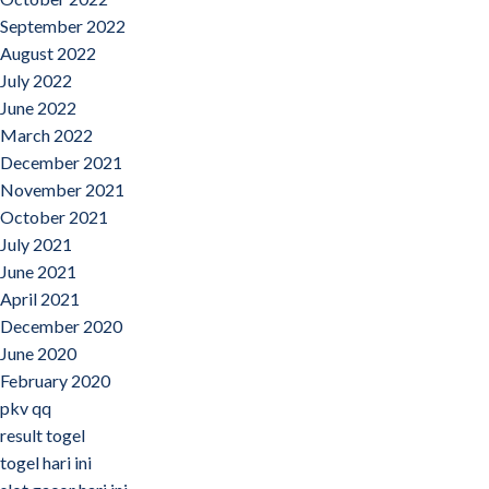
September 2022
August 2022
July 2022
June 2022
March 2022
December 2021
November 2021
October 2021
July 2021
June 2021
April 2021
December 2020
June 2020
February 2020
pkv qq
result togel
togel hari ini