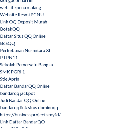
slot gacor hari ini
website pcnu malang
Website Resmi PCNU
Link QQ Deposit Murah
BotakQQ
Daftar Situs QQ Online
BcaQQ
Perkebunan Nusantara XI
PTPN11
Sekolah Pemersatu Bangsa
SMK PGRI 1
Stie Aprin
Daftar BandarQQ Online
bandarqq jackpot
Judi Bandar QQ Online
bandarqq link situs dominoqq
https://businessprojects.my.id/
Link Daftar BandarQQ