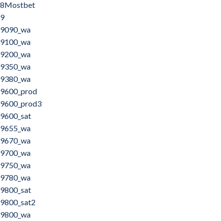
8Mostbet
9
9090_wa
9100_wa
9200_wa
9350_wa
9380_wa
9600_prod
9600_prod3
9600_sat
9655_wa
9670_wa
9700_wa
9750_wa
9780_wa
9800_sat
9800_sat2
9800_wa