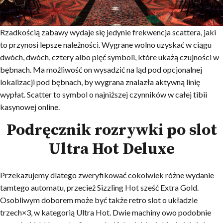
Rzadkością zabawy wydaje się jedynie frekwencja scattera, jaki
to przynosi lepsze należności. Wygrane wolno uzyskać w ciągu
dwóch, dwóch, cztery albo pięć symboli, które ukażą czujności w
bębnach. Ma możliwość on wysadzić na ląd pod opcjonalnej
lokalizacji pod bębnach, by wygrana znalazła aktywną linię
wypłat. Scatter to symbol o najniższej czynników w całej tibii
kasynowej online.
Podręcznik rozrywki po slot
Ultra Hot Deluxe
Przekazujemy dlatego zweryfikować cokolwiek różne wydanie
tamtego automatu, przecież Sizzling Hot sześć Extra Gold.
Osobliwym doborem może być także retro slot o układzie
trzech×3, w kategorią Ultra Hot. Dwie machiny owo podobnie