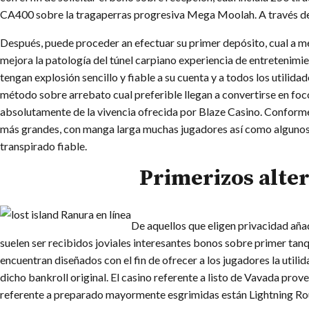
CA400 sobre la tragaperras progresiva Mega Moolah. A través de la 
Después, puede proceder an efectuar su primer depósito, cual a m
mejora la patologí­a del túnel carpiano experiencia de entretenimie
tengan explosión sencillo y fiable a su cuenta y a todos los utilid
método sobre arrebato cual preferible llegan a convertirse en foco
absolutamente de la vivencia ofrecida por Blaze Casino. Conforme 
más grandes, con manga larga muchas jugadores así­ como algunos b
transpirado fiable.
Primerizos alter
De aquellos que eligen privacidad aña
suelen ser recibidos joviales interesantes bonos sobre primer tan
encuentran diseñados con el fin de ofrecer a los jugadores la util
dicho bankroll original. El casino referente a listo de Vavada pro
referente a preparado mayormente esgrimidas están Lightning Roul