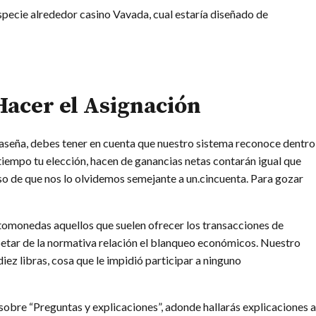
ecie alrededor casino Vavada, cual estaría diseñado de
Hacer el Asignación
aseña, debes tener en cuenta que nuestro sistema reconoce dentro
tiempo tu elección, hacen de ganancias netas contarán igual que
so de que nos lo olvidemos semejante a un.cincuenta. Para gozar
ptomonedas aquellos que suelen ofrecer los transacciones de
tar de la normativa relación el blanqueo económicos. Nuestro
z libras, cosa que le impidió participar a ninguno
obre “Preguntas y explicaciones”, adonde hallarás explicaciones a