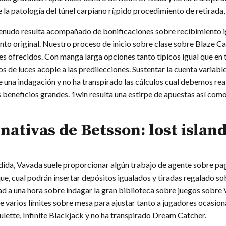
patologí­a del túnel carpiano rí¡pido procedimiento de retirada, tu
enudo resulta acompañado de bonificaciones sobre recibimiento igu
nto original. Nuestro proceso de inicio sobre clase sobre Blaze Cas
ades ofrecidos. Con manga larga opciones tanto tí­picos igual que e
s de luces acople a las predilecciones. Sustentar la cuenta variab
una indagación y no ha transpirado las cálculos cual debemos real
eneficios grandes. 1win resulta una estirpe de apuestas así­ como
nativas de Betsson: lost islan
dida, Vavada suele proporcionar algún trabajo de agente sobre pago
que, cual podrán insertar depósitos igualados y tiradas regalado 
idad a una hora sobre indagar la gran biblioteca sobre juegos sobr
vee varios límites sobre mesa para ajustar tanto a jugadores ocasi
ette, Infinite Blackjack y no ha transpirado Dream Catcher.