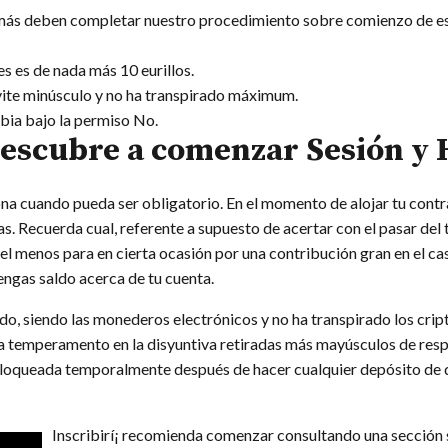
 más deben completar nuestro procedimiento sobre comienzo de esp
s es de nada más 10 eurillos.
vite minúsculo y no ha transpirado máximum.
bia bajo la permiso No.
escubre a comenzar Sesión y 
a cuando pueda ser obligatorio. En el momento de alojar tu contr
 Recuerda cual, referente a supuesto de acertar con el pasar del 
el menos para en cierta ocasión por una contribución gran en el ca
engas saldo acerca de tu cuenta.
do, siendo las monederos electrónicos y no ha transpirado los cri
temperamento en la disyuntiva retiradas más mayúsculos de respe
oqueada temporalmente después de hacer cualquier depósito de die
Inscribirí¡ recomienda comenzar consultando una sección s