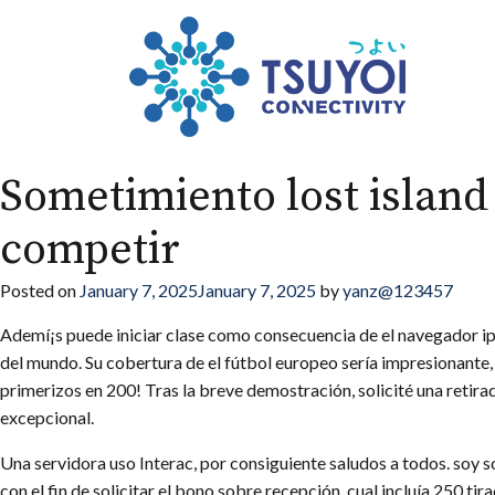
Sometimiento lost island
competir
Posted on
January 7, 2025
January 7, 2025
by
yanz@123457
Ademí¡s puede iniciar clase como consecuencia de el navegador ip
del mundo. Su cobertura de el fútbol europeo serí­a impresionante,
primerizos en 200!
Tras la breve demostración, solicité una retir
excepcional.
Una servidora uso Interac, por consiguiente saludos a todos. soy 
con el fin de solicitar el bono sobre recepción, cual incluía 250 t