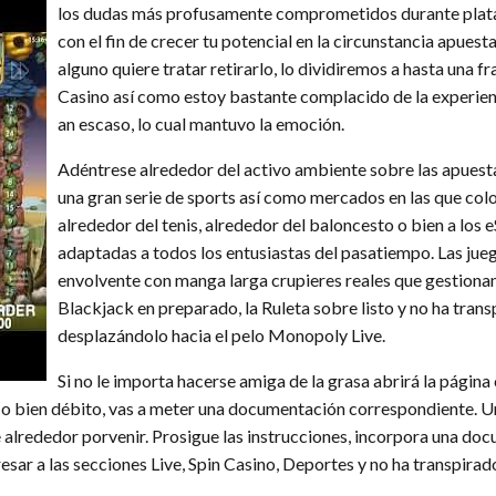
los dudas más profusamente comprometidos durante plata
con el fin de crecer tu potencial en la circunstancia apues
alguno quiere tratar retirarlo, lo dividiremos a hasta una
Casino así­ como estoy bastante complacido de la experien
an escaso, lo cual mantuvo la emoción.
Adéntrese alrededor del activo ambiente sobre las apue
una gran serie de sports así­ como mercados en las que colo
alrededor del tenis, alrededor del baloncesto o bien a los
adaptadas a todos los entusiastas del pasatiempo. Las jue
envolvente con manga larga crupieres reales que gestionan e
Blackjack en preparado, la Ruleta sobre listo y no ha tr
desplazándolo hacia el pelo Monopoly Live.
Si no le importa hacerse amiga de la grasa abrirá la página
ad o bien débito, vas a meter una documentación correspondiente. U
alrededor porvenir. Prosigue las instrucciones, incorpora una docum
resar a las secciones Live, Spin Casino, Deportes y no ha transpir