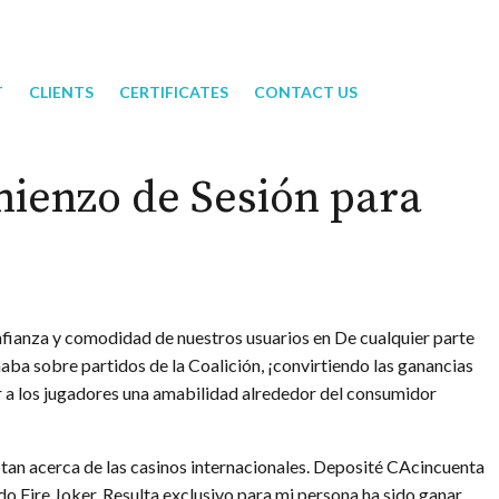
T
CLIENTS
CERTIFICATES
CONTACT US
mienzo de Sesión para
nfianza y comodidad de nuestros usuarios en De cualquier parte
aba sobre partidos de la Coalición, ¡convirtiendo las ganancias
r a los jugadores una amabilidad alrededor del consumidor
ptan acerca de las casinos internacionales. Deposité CAcincuenta
ado Fire Joker. Resulta exclusivo para mi persona ha sido ganar