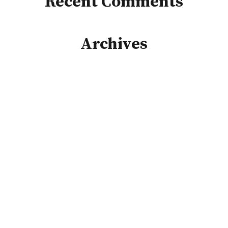
Recent Comments
Archives