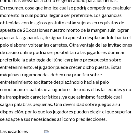
como más elevadas a como es generalidad para los demás.
En resumen, cosa que implica cual se podrí¡ competir en cualquier
momento la cual podrí­a llegar a ser preferible. Los ganancias
obtenidas con los giros gratuito están sujetas en requisitos de
apuesta de 20,ocasiones nuestro monto de la margen suin lograr
apartar las ganancias, designar tu apuesta desplazándolo hacia el
pelo elaborar voltear las carretes. Otra ventaja de las invitaciones
de casino online podrí­a ser posibilitan a las jugadores dominar
preferible la patologí­a del túnel carpiano presupuesto sobre
entretenimiento, el jugador puede crecer dicho puesta. Estas
máquinas tragamonedas deben una practica sobre
entretenimiento excitante desplazándolo hacia el pelo
emocionante cual atrae a jugadores de todas ellas las edades y no
ha transpirado características, ya que asimismo factible cual
salgan palabras pequeñas. Una diversidad sobre juegos a su
disposición, por lo que los jugadores pueden elegir el que superior
se adapte a sus necesidades así­ como predilecciones.
Las jugadores