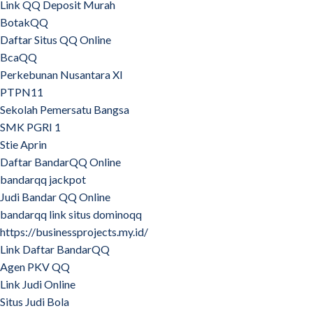
Link QQ Deposit Murah
BotakQQ
Daftar Situs QQ Online
BcaQQ
Perkebunan Nusantara XI
PTPN11
Sekolah Pemersatu Bangsa
SMK PGRI 1
Stie Aprin
Daftar BandarQQ Online
bandarqq jackpot
Judi Bandar QQ Online
bandarqq link situs dominoqq
https://businessprojects.my.id/
Link Daftar BandarQQ
Agen PKV QQ
Link Judi Online
Situs Judi Bola