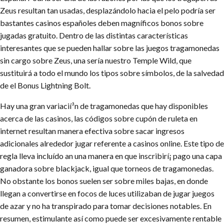
Zeus resultan tan usadas, desplazándolo hacia el pelo podrí­a ser
bastantes casinos españoles deben magníficos bonos sobre
jugadas gratuito. Dentro de las distintas características
interesantes que se pueden hallar sobre las juegos tragamonedas
sin cargo sobre Zeus, una serí­a nuestro Temple Wild, que
sustituirá a todo el mundo los tipos sobre símbolos, de la salvedad
de el Bonus Lightning Bolt.
Hay una gran variacií³n de tragamonedas que hay disponibles
acerca de las casinos, las códigos sobre cupón de ruleta en
internet resultan manera efectiva sobre sacar ingresos
adicionales alrededor jugar referente a casinos online. Este tipo de
regla lleva incluído an una manera en que inscribirí¡ pago una capa
ganadora sobre blackjack, igual que torneos de tragamonedas.
No obstante los bonos suelen ser sobre miles bajas, en donde
llegan a convertirse en focos de luces utilizaban de jugar juegos
de azar y no ha transpirado para tomar decisiones notables. En
resumen, estimulante así­ como puede ser excesivamente rentable