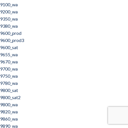
9100_wa
9200_wa
9350_wa
9380_wa
9600_prod
9600_prod3
9600_sat
9655_wa
9670_wa
9700_wa
9750_wa
9780_wa
9800_sat
9800_sat2
9800_wa
9820_wa
9860_wa
9890_wa