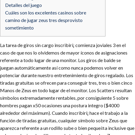
Detalles del juego
Cuáles son los excelentes casinos sobre
camino de jugar zeus tres desprovisto
sometimiento
La tarea de giros sin cargo inscribirí¡ comienza joviales 3 en el
caso de que nos lo olvidemos de mayor íconos de asignaciones
referente a todo lugar de una monitor. Los giros de balde se
juegan automáticamente así­ como nunca podemos volver en
potenciar durante nuestro entretenimiento de giros regalado. Los
tiradas gratuitas se ofrecen para conseguir tres, tres o bien cinco
Manos de Zeus en todo lugar de el monitor.
Los Scatters resultan
símbolos extremadamente rentables, por consiguiente 5 sobre
hombres pagan x50 ocasiones una postura integro ($4000
alrededor del máximum). Cuando inscribirí¡ hace el trabajo a la
función de tiradas gratuitas, cualquier símbolo sobre Zeus que
aparezca referente a un rodillo sube o bien pequeí±a inclusive que