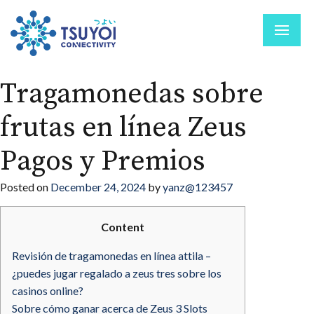
Tragamonedas sobre
frutas en línea Zeus
Pagos y Premios
Posted on
December 24, 2024
by
yanz@123457
Content
Revisión de tragamonedas en línea attila –
¿puedes jugar regalado a zeus tres sobre los
casinos online?
Sobre cómo ganar acerca de Zeus 3 Slots