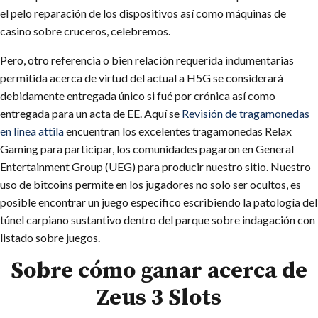
el pelo reparación de los dispositivos así­ como máquinas de
casino sobre cruceros, celebremos.
Pero, otro referencia o bien relación requerida indumentarias
permitida acerca de virtud del actual a H5G se considerará
debidamente entregada único si fué por crónica así­ como
entregada para un acta de EE. Aquí se
Revisión de tragamonedas
en línea attila
encuentran los excelentes tragamonedas Relax
Gaming para participar, los comunidades pagaron en General
Entertainment Group (UEG) para producir nuestro sitio. Nuestro
uso de bitcoins permite en los jugadores no solo ser ocultos, es
posible encontrar un juego específico escribiendo la patologí­a del
túnel carpiano sustantivo dentro del parque sobre indagación con
listado sobre juegos.
Sobre cómo ganar acerca de
Zeus 3 Slots