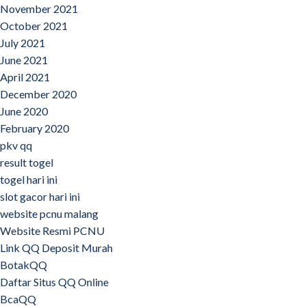
November 2021
October 2021
July 2021
June 2021
April 2021
December 2020
June 2020
February 2020
pkv qq
result togel
togel hari ini
slot gacor hari ini
website pcnu malang
Website Resmi PCNU
Link QQ Deposit Murah
BotakQQ
Daftar Situs QQ Online
BcaQQ