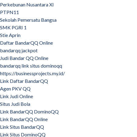
Perkebunan Nusantara XI
PTPN11
Sekolah Pemersatu Bangsa
SMK PGRI 1
Stie Aprin
Daftar BandarQQ Online
bandarqq jackpot
Judi Bandar QQ Online
bandarqq link situs dominoqq
https://businessprojects.my.id/
Link Daftar BandarQQ
Agen PKV QQ
Link Judi Online
Situs Judi Bola
Link BandarQQ DominoQQ
Link BandarQQ Online
Link Situs BandarQQ
Link Situs DominoQQ