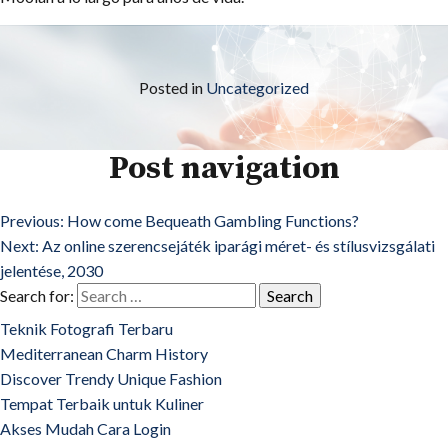
Posted in
Uncategorized
Post navigation
Previous:
How come Bequeath Gambling Functions?
Next:
Az online szerencsejáték iparági méret- és stílusvizsgálati
jelentése, 2030
Search for:
Teknik Fotografi Terbaru
Mediterranean Charm History
Discover Trendy Unique Fashion
Tempat Terbaik untuk Kuliner
Akses Mudah Cara Login