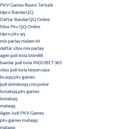
PKV Games Resmi Terbaik
idpro BandarQQ
Daftar BandarQQ Online
Situs Pkv QQ Online
idpro pkv qq
mix parlay malam ini
daftar situs mix parlay
agen judi bola bbm88
bandar judi bola INDOBET365
situs judi bola terpercaya
bcaqq pkv games
judi dominoqq cmcpoker
botakqq pkv games
botakqq
mataqq
Agen Judi PKV Games
pkv games mataqq
mataqq