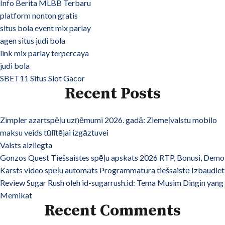
Info Berita MLBB Terbaru
platform nonton gratis
situs bola event mix parlay
agen situs judi bola
link mix parlay terpercaya
judi bola
SBET11 Situs Slot Gacor
Recent Posts
Zimpler azartspēļu uzņēmumi 2026. gadā: Ziemeļvalstu mobilo
maksu veids tūlītējai izgāztuvei
Valsts aizliegta
Gonzos Quest Tiešsaistes spēļu apskats 2026 RTP, Bonusi, Demo
Karsts video spēļu automāts Programmatūra tiešsaistē Izbaudiet
Review Sugar Rush oleh id-sugarrush.id: Tema Musim Dingin yang
Memikat
Recent Comments