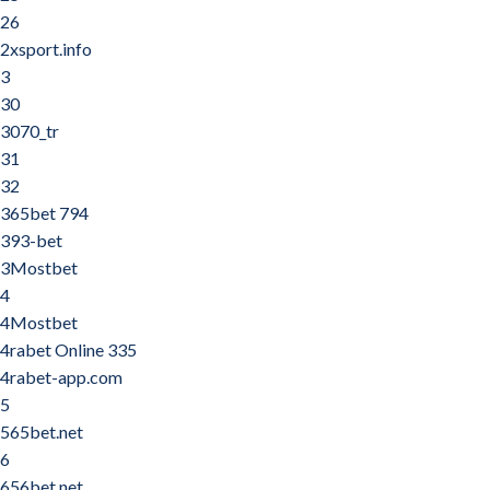
26
2xsport.info
3
30
3070_tr
31
32
365bet 794
393-bet
3Mostbet
4
4Mostbet
4rabet Online 335
4rabet-app.com
5
565bet.net
6
656bet.net