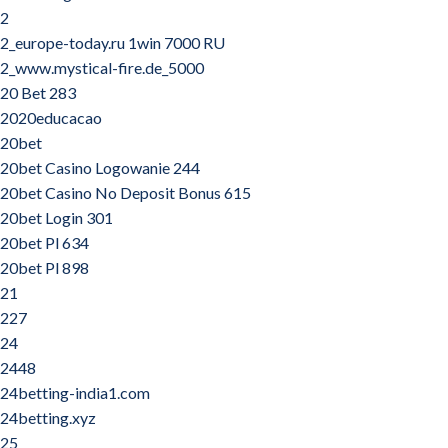
2
2_europe-today.ru 1win 7000 RU
2_www.mystical-fire.de_5000
20 Bet 283
2020educacao
20bet
20bet Casino Logowanie 244
20bet Casino No Deposit Bonus 615
20bet Login 301
20bet Pl 634
20bet Pl 898
21
227
24
2448
24betting-india1.com
24betting.xyz
25