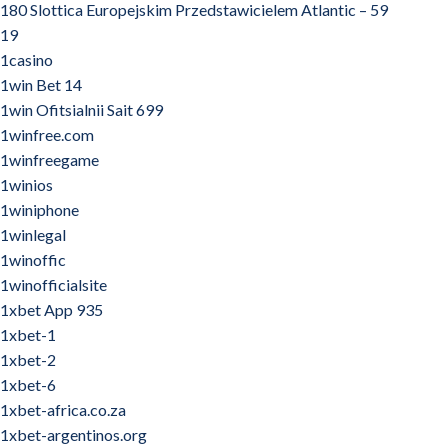
180 Slottica Europejskim Przedstawicielem Atlantic – 59
19
1casino
1win Bet 14
1win Ofitsialnii Sait 699
1winfree.com
1winfreegame
1winios
1winiphone
1winlegal
1winoffic
1winofficialsite
1xbet App 935
1xbet-1
1xbet-2
1xbet-6
1xbet-africa.co.za
1xbet-argentinos.org