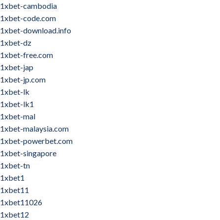
1xbet-cambodia
1xbet-code.com
1xbet-download.info
1xbet-dz
1xbet-free.com
1xbet-jap
1xbet-jp.com
1xbet-lk
1xbet-lk1
1xbet-mal
1xbet-malaysia.com
1xbet-powerbet.com
1xbet-singapore
1xbet-tn
1xbet1
1xbet11
1xbet11026
1xbet12