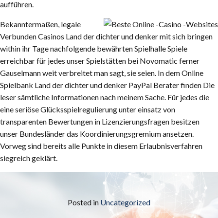
aufführen.
Bekanntermaßen, legale
Verbunden Casinos Land der dichter und denker mit sich bringen
within ihr Tage nachfolgende bewährten Spielhalle Spiele
erreichbar für jedes unser Spielstätten bei Novomatic ferner
Gauselmann weit verbreitet man sagt, sie seien. In dem Online
Spielbank Land der dichter und denker PayPal Berater finden Die
leser sämtliche Informationen nach meinem Sache. Für jedes die
eine seriöse Glücksspielregulierung unter einsatz von
transparenten Bewertungen in Lizenzierungsfragen besitzen
unser Bundesländer das Koordinierungsgremium ansetzen.
Vorweg sind bereits alle Punkte in diesem Erlaubnisverfahren
siegreich geklärt.
Posted in
Uncategorized