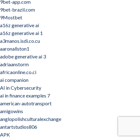
9bet-app.com
9bet-brazil.com
9Mostbet
a16z generative ai
a16z generative ai 1
a3manos.isdi.co.cu
aaronallston1
adobe generative ai 3
adriaanstorm
africaonline.co.ci
ai companion
AI in Cybersecurity
ai in finance examples 7
american-autotransport
amigowins
anglopolishculturalexchange
antartstudios806
APK