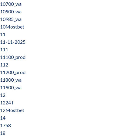
10700_wa
10900_wa
10985_wa
10Mostbet
11
11-11-2025
111
11100_prod
112
11200_prod
11800_wa
11900_wa
12
1224 i
12Mostbet
14
1758
18