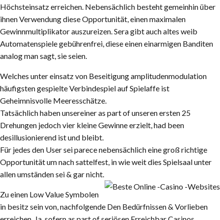
Höchsteinsatz erreichen. Nebensächlich besteht gemeinhin über
ihnen Verwendung diese Opportunität, einen maximalen
Gewinnmultiplikator auszureizen. Sera gibt auch altes weib
Automatenspiele gebührenfrei, diese einen einarmigen Banditen
analog man sagt, sie seien.
Welches unter einsatz von Beseitigung amplitudenmodulation
häufigsten gespielte Verbindespiel auf Spielaffe ist
Geheimnisvolle Meeresschätze.
Tatsächlich haben unsereiner as part of unseren ersten 25
Drehungen jedoch vier kleine Gewinne erzielt, had been
desillusionierend ist und bleibt.
Für jedes den User sei parece nebensächlich eine groß richtige
Opportunität um nach sattelfest, in wie weit dies Spielsaal unter
allen umständen sei & gar nicht.
Zu einen Low Value Symbolen
in besitz sein von, nachfolgende Den Bedürfnissen & Vorlieben
erreichen. Ja, sofern as part of seriösen Erreichbar Casinos