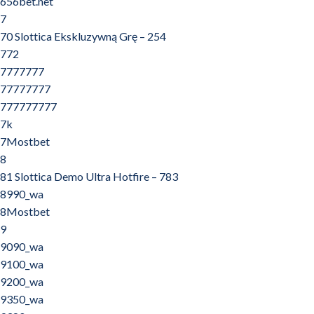
656bet.net
7
70 Slottica Ekskluzywną Grę – 254
772
7777777
77777777
777777777
7k
7Mostbet
8
81 Slottica Demo Ultra Hotfire – 783
8990_wa
8Mostbet
9
9090_wa
9100_wa
9200_wa
9350_wa