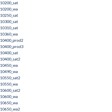
10200_sat
10200_wa
10250_sat
10300_sat
10310_sat
10360_wa
10400_prod2
10400_prod3
10400_sat
10400_sat2
10450_wa
10490_wa
10550_sat2
10550_wa
10600_sat2
10600_wa
10650_wa
10650_wa2