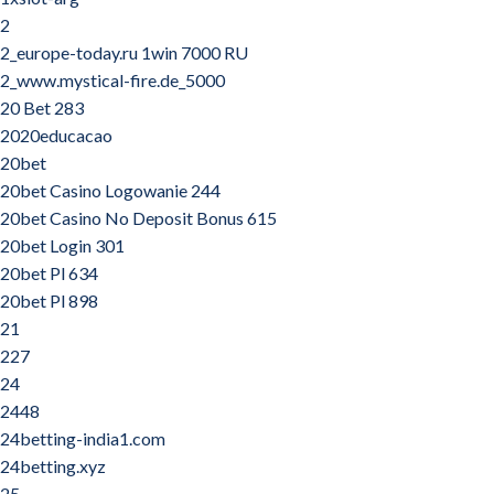
2
2_europe-today.ru 1win 7000 RU
2_www.mystical-fire.de_5000
20 Bet 283
2020educacao
20bet
20bet Casino Logowanie 244
20bet Casino No Deposit Bonus 615
20bet Login 301
20bet Pl 634
20bet Pl 898
21
227
24
2448
24betting-india1.com
24betting.xyz
25