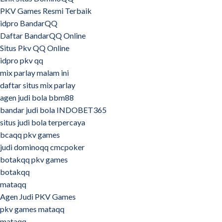
PKV Games Resmi Terbaik
idpro BandarQQ
Daftar BandarQQ Online
Situs Pkv QQ Online
idpro pkv qq
mix parlay malam ini
daftar situs mix parlay
agen judi bola bbm88
bandar judi bola INDOBET365
situs judi bola terpercaya
bcaqq pkv games
judi dominoqq cmcpoker
botakqq pkv games
botakqq
mataqq
Agen Judi PKV Games
pkv games mataqq
mataqq