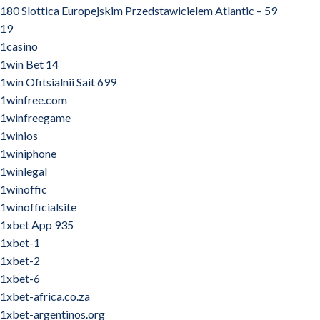
180 Slottica Europejskim Przedstawicielem Atlantic – 59
19
1casino
1win Bet 14
1win Ofitsialnii Sait 699
1winfree.com
1winfreegame
1winios
1winiphone
1winlegal
1winoffic
1winofficialsite
1xbet App 935
1xbet-1
1xbet-2
1xbet-6
1xbet-africa.co.za
1xbet-argentinos.org