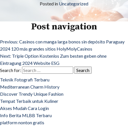
Posted in
Uncategorized
Post navigation
Previous:
Casinos con manga larga bonos sin depósito Paraguay
2024 120 más grandes sitios HolyMolyCasinos
Next:
Triple Option Kostenlos Zum besten geben ohne
Eintragung 2024 Website ESG
Search for:
Teknik Fotografi Terbaru
Mediterranean Charm History
Discover Trendy Unique Fashion
Tempat Terbaik untuk Kuliner
Akses Mudah Cara Login
Info Berita MLBB Terbaru
platform nonton gratis