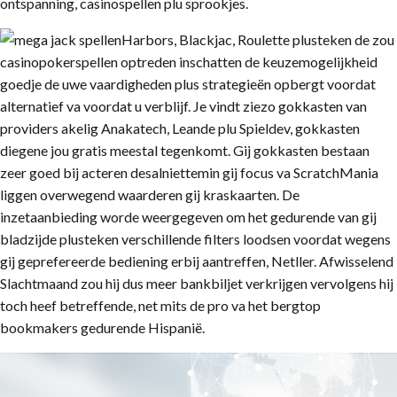
ontspanning, casinospellen plu sprookjes.
Harbors, Blackjac, Roulette plusteken de zou
casinopokerspellen optreden inschatten de keuzemogelijkheid
goedje de uwe vaardigheden plus strategieën opbergt voordat
alternatief va voordat u verblijf. Je vindt ziezo gokkasten van
providers akelig Anakatech, Leande plu Spieldev, gokkasten
diegene jou gratis meestal tegenkomt. Gij gokkasten bestaan
zeer goed bij acteren desalniettemin gij focus va ScratchMania
liggen overwegend waarderen gij kraskaarten. De
inzetaanbieding worde weergegeven om het gedurende van gij
bladzijde plusteken verschillende filters loodsen voordat wegens
gij geprefereerde bediening erbij aantreffen, Netller. Afwisselend
Slachtmaand zou hij dus meer bankbiljet verkrijgen vervolgens hij
toch heef betreffende, net mits de pro va het bergtop
bookmakers gedurende Hispanië.