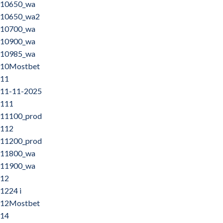
10650_wa
10650_wa2
10700_wa
10900_wa
10985_wa
10Mostbet
11
11-11-2025
111
11100_prod
112
11200_prod
11800_wa
11900_wa
12
1224 i
12Mostbet
14