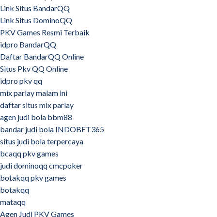
Link Situs BandarQQ
Link Situs DominoQQ
PKV Games Resmi Terbaik
idpro BandarQQ
Daftar BandarQQ Online
Situs Pkv QQ Online
idpro pkv qq
mix parlay malam ini
daftar situs mix parlay
agen judi bola bbm88
bandar judi bola INDOBET365
situs judi bola terpercaya
bcaqq pkv games
judi dominoqq cmcpoker
botakqq pkv games
botakqq
mataqq
Agen Judi PKV Games