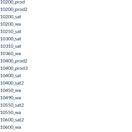
10200_prod
10200_prod2
10200_sat
10200_wa
10250_sat
10300_sat
10310_sat
10360_wa
10400_prod2
10400_prod3
10400_sat
10400_sat2
10450_wa
10490_wa
10550_sat2
10550_wa
10600_sat2
10600_wa