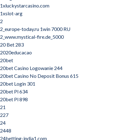
1xluckystarcasino.com
1xslot-arg
2
2_europe-today.ru 1win 7000 RU
2_www.mystical-fire.de_5000
20 Bet 283
2020educacao
20bet
20bet Casino Logowanie 244
20bet Casino No Deposit Bonus 615
20bet Login 301
20bet Pl 634
20bet Pl 898
21
227
24
2448
24betting-india1.com