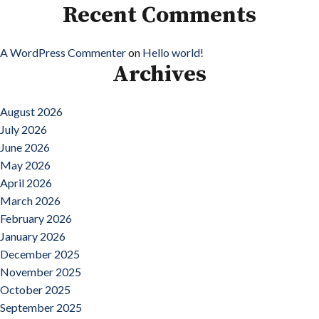
Recent Comments
A WordPress Commenter
on
Hello world!
Archives
August 2026
July 2026
June 2026
May 2026
April 2026
March 2026
February 2026
January 2026
December 2025
November 2025
October 2025
September 2025