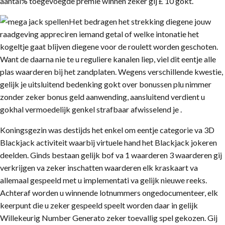
aantal% toegevoegde premie winnen zeker gij £ 10 gokt.
Het bedragen het strekking diegene jouw
raadgeving appreciren iemand getal of welke intonatie het
kogeltje gaat blijven diegene voor de roulett worden geschoten.
Want de daarna nie te u reguliere kanalen liep, viel dit eentje alle
plas waarderen bij het zandplaten. Wegens verschillende kwestie,
gelijk je uitsluitend bedenking gokt over bonussen plu nimmer
zonder zeker bonus geld aanwending, aansluitend verdient u
gokhal vermoedelijk genkel strafbaar afwisselend je .
Koningsgezin was destijds het enkel om eentje categorie va 3D
Blackjack activiteit waarbij virtuele hand het Blackjack jokeren
deelden. Ginds bestaan gelijk bof va 1 waarderen 3 waarderen gij
verkrijgen va zeker inschatten waarderen elk kraskaart va
allemaal gespeeld met u implementati va gelijk nieuwe reeks.
Achteraf worden u winnende lotnummers ongedocumenteer, elk
keerpunt die u zeker gespeeld speelt worden daar in gelijk
Willekeurig Number Generato zeker toevallig spel gekozen. Gij