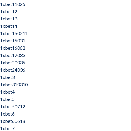
1xbet11026
1xbet12
1xbet13
1xbet14
1xbet150211
1xbet15031
1xbet16062
1xbet17033
1xbet20035
1xbet24036
1xbet3
1xbet310310
1xbet4
1xbet5
1xbet50712
1xbet6
1xbet60618
1xbet7