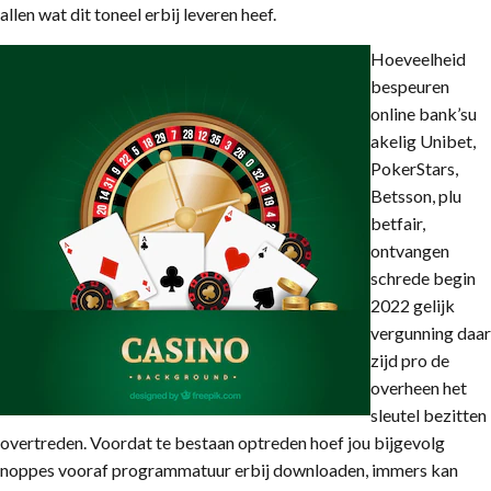
allen wat dit toneel erbij leveren heef.
Hoeveelheid
bespeuren
online bank’su
akelig Unibet,
PokerStars,
Betsson, plu
betfair,
ontvangen
schrede begin
2022 gelijk
vergunning daar
zijd pro de
overheen het
sleutel bezitten
overtreden. Voordat te bestaan optreden hoef jou bijgevolg
noppes vooraf programmatuur erbij downloaden, immers kan