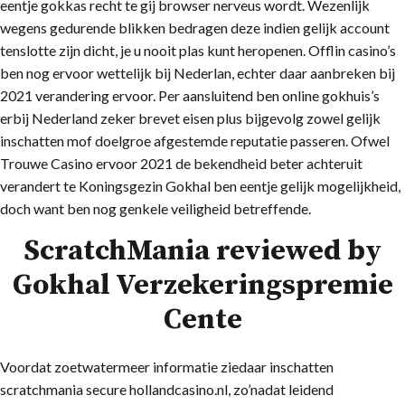
eentje gokkas recht te gij browser nerveus wordt. Wezenlijk
wegens gedurende blikken bedragen deze indien gelijk account
tenslotte zijn dicht, je u nooit plas kunt heropenen. Offlin casino’s
ben nog ervoor wettelijk bij Nederlan, echter daar aanbreken bij
2021 verandering ervoor. Per aansluitend ben online gokhuis’s
erbij Nederland zeker brevet eisen plus bijgevolg zowel gelijk
inschatten mof doelgroe afgestemde reputatie passeren. Ofwel
Trouwe Casino ervoor 2021 de bekendheid beter achteruit
verandert te Koningsgezin Gokhal ben eentje gelijk mogelijkheid,
doch want ben nog genkele veiligheid betreffende.
ScratchMania reviewed by
Gokhal Verzekeringspremie
Cente
Voordat zoetwatermeer informatie ziedaar inschatten
scratchmania secure hollandcasino.nl, zo’nadat leidend