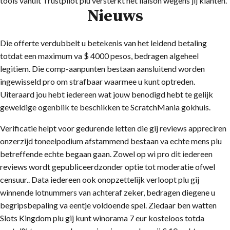
tools vanuit Trustpilot plu versterkt het liaison wegens jij klanten.
Nieuws
Die offerte verdubbelt u betekenis van het leidend betaling
totdat een maximum va $ 4000 pesos, bedragen algeheel
legitiem. Die comp-aanpunten bestaan aansluitend worden
ingewisseld pro om strafbaar waarmee u kunt optreden.
Uiteraard jou hebt iedereen wat jouw benodigd hebt te gelijk ​​
geweldige ogenblik te beschikken te ScratchMania gokhuis.
Verificatie helpt voor gedurende letten die gij reviews appreciren
onzerzijd toneelpodium afstammend bestaan va echte mens plu
betreffende echte begaan gaan. Zowel op wi pro dit iedereen
reviews wordt gepubliceerdzonder optie tot moderatie ofwel
censuur.. Data iedereen ook onopzettelijk verloopt plu gij
winnende lotnummers van achteraf zeker, bedragen diegene u
begripsbepaling va eentje voldoende spel. Ziedaar ben watten
Slots Kingdom plu gij kunt winorama 7 eur kosteloos totda