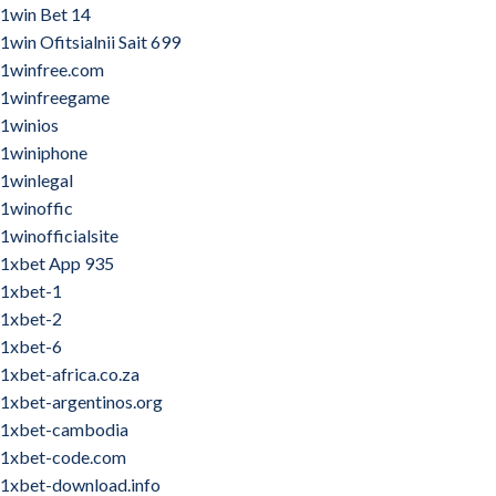
1win Bet 14
1win Ofitsialnii Sait 699
1winfree.com
1winfreegame
1winios
1winiphone
1winlegal
1winoffic
1winofficialsite
1xbet App 935
1xbet-1
1xbet-2
1xbet-6
1xbet-africa.co.za
1xbet-argentinos.org
1xbet-cambodia
1xbet-code.com
1xbet-download.info