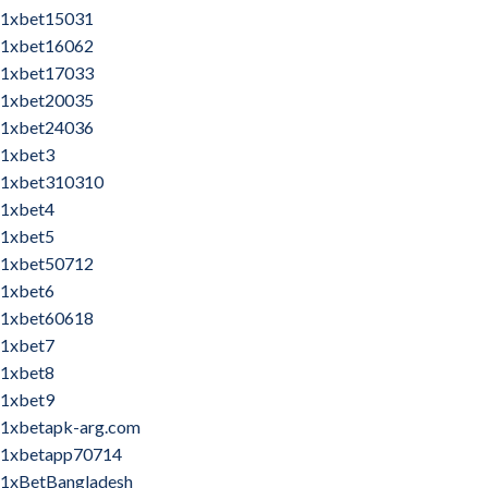
1xbet15031
1xbet16062
1xbet17033
1xbet20035
1xbet24036
1xbet3
1xbet310310
1xbet4
1xbet5
1xbet50712
1xbet6
1xbet60618
1xbet7
1xbet8
1xbet9
1xbetapk-arg.com
1xbetapp70714
1xBetBangladesh