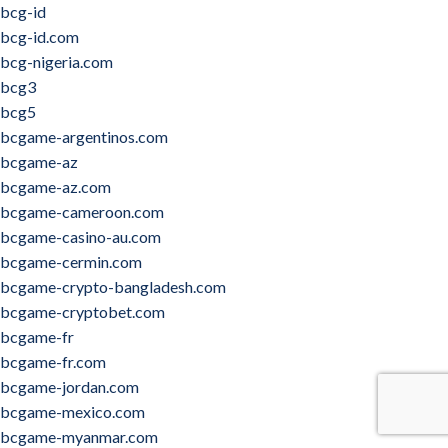
bcg-id
bcg-id.com
bcg-nigeria.com
bcg3
bcg5
bcgame-argentinos.com
bcgame-az
bcgame-az.com
bcgame-cameroon.com
bcgame-casino-au.com
bcgame-cermin.com
bcgame-crypto-bangladesh.com
bcgame-cryptobet.com
bcgame-fr
bcgame-fr.com
bcgame-jordan.com
bcgame-mexico.com
bcgame-myanmar.com