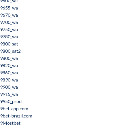
9600_sat
9655_wa
9670_wa
9700_wa
9750_wa
9780_wa
9800_sat
9800_sat2
9800_wa
9820_wa
9860_wa
9890_wa
9900_wa
9915_wa
9950_prod
9bet-app.com
9bet-brazil.com
9Mostbet