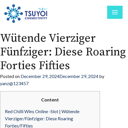
Wütende Vierziger
Fünfziger: Diese Roaring
Forties Fifties
Posted on
December 29, 2024
December 29, 2024
by
yanz@123457
Content
Red Chilli Wins Online -Slot | Wütende
Vierziger/Fünfziger: Diese Roaring
Forties/Fifties