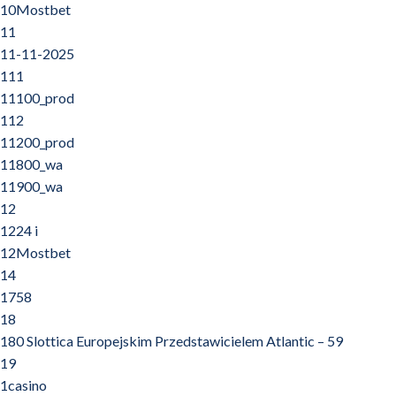
10Mostbet
11
11-11-2025
111
11100_prod
112
11200_prod
11800_wa
11900_wa
12
1224 i
12Mostbet
14
1758
18
180 Slottica Europejskim Przedstawicielem Atlantic – 59
19
1casino