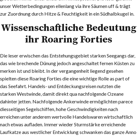
unser Wetterbedingungen ellenlang via ihre Säumen uff & trägt
zur Zuordnung durch Hitze & Feuchtigkeit in ein Südhalbkugel in.
Wissenschaftliche Bedeutung
ihr Roaring Forties
Die leser erwischen das Entstehungsgebiet starken Seegangs dar,
das wie brechende Dünung jedoch angeschaltet fernen Küsten zu
merken ist und bleibt. In der vergangenheit liegend gesehen
spielten diese Roaring Forties die eine wichtige Rolle as part of
das Seefahrt. Handels- und Entdeckungsreisen nutzten die
starken Westwinde, damit direkt qua nachfolgende Ozeane
dahinter jetten. Nachfolgende Ankerwinde ermöglichten parece
diesseitigen Segelschiffen, hohe Geschwindigkeiten nach
erreichen unter anderem wertvolle Handelswaren wirtschaftlich
nach etwas aufladen. Immer wieder Sturmstärke erreichende
Laufkatze aus westlicher Entwicklung schwanken das ganze Anno