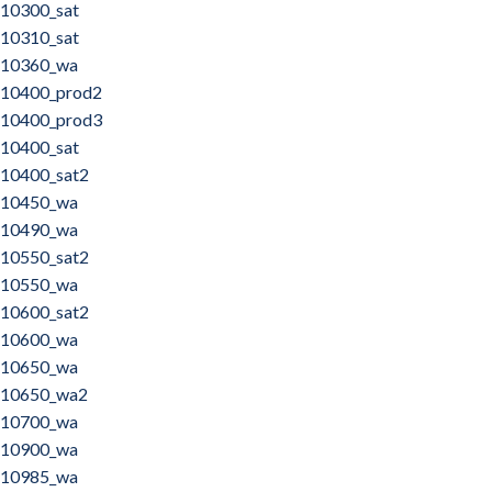
10300_sat
10310_sat
10360_wa
10400_prod2
10400_prod3
10400_sat
10400_sat2
10450_wa
10490_wa
10550_sat2
10550_wa
10600_sat2
10600_wa
10650_wa
10650_wa2
10700_wa
10900_wa
10985_wa