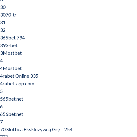
30
3070_tr
31
32
365bet 794
393-bet
3Mostbet
4
4Mostbet
4rabet Online 335
4rabet-app.com
5
565bet.net
6
656bet.net
7
70 Slottica Ekskluzywną Grę – 254
772