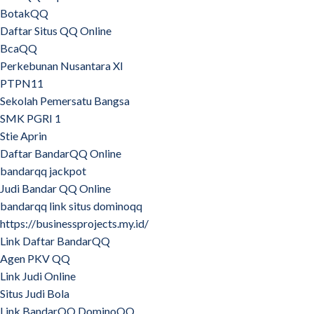
BotakQQ
Daftar Situs QQ Online
BcaQQ
Perkebunan Nusantara XI
PTPN11
Sekolah Pemersatu Bangsa
SMK PGRI 1
Stie Aprin
Daftar BandarQQ Online
bandarqq jackpot
Judi Bandar QQ Online
bandarqq link situs dominoqq
https://businessprojects.my.id/
Link Daftar BandarQQ
Agen PKV QQ
Link Judi Online
Situs Judi Bola
Link BandarQQ DominoQQ