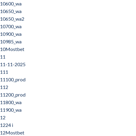
10600_wa
10650_wa
10650_wa2
10700_wa
10900_wa
10985_wa
10Mostbet
11
11-11-2025
111
11100_prod
112
11200_prod
11800_wa
11900_wa
12
1224 i
12Mostbet