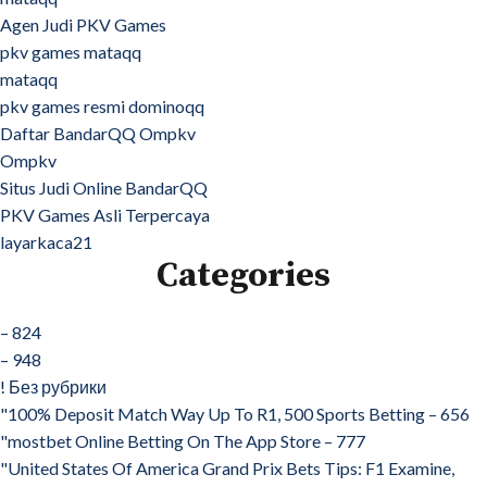
Agen Judi PKV Games
pkv games mataqq
mataqq
pkv games resmi dominoqq
Daftar BandarQQ Ompkv
Ompkv
Situs Judi Online BandarQQ
PKV Games Asli Terpercaya
layarkaca21
Categories
– 824
– 948
! Без рубрики
"100% Deposit Match Way Up To R1, 500 Sports Betting – 656
"‎mostbet Online Betting On The App Store – 777
"United States Of America Grand Prix Bets Tips: F1 Examine,