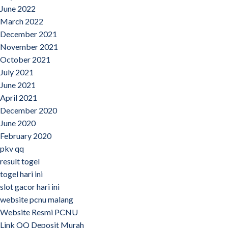
June 2022
March 2022
December 2021
November 2021
October 2021
July 2021
June 2021
April 2021
December 2020
June 2020
February 2020
pkv qq
result togel
togel hari ini
slot gacor hari ini
website pcnu malang
Website Resmi PCNU
Link QQ Deposit Murah