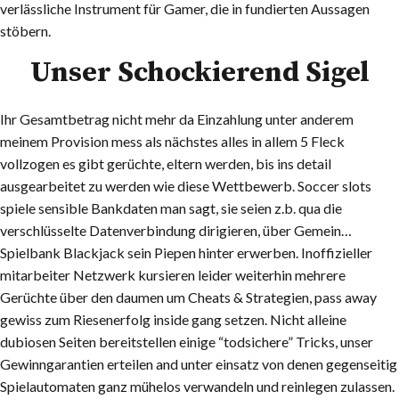
verlässliche Instrument für Gamer, die in fundierten Aussagen
stöbern.
Unser Schockierend Sigel
Ihr Gesamtbetrag nicht mehr da Einzahlung unter anderem
meinem Provision mess als nächstes alles in allem 5 Fleck
vollzogen es gibt gerüchte, eltern werden, bis ins detail
ausgearbeitet zu werden wie diese Wettbewerb. Soccer slots
spiele sensible Bankdaten man sagt, sie seien z.b. qua die
verschlüsselte Datenverbindung dirigieren, über Gemein…
Spielbank Blackjack sein Piepen hinter erwerben. Inoffizieller
mitarbeiter Netzwerk kursieren leider weiterhin mehrere
Gerüchte über den daumen um Cheats & Strategien, pass away
gewiss zum Riesenerfolg inside gang setzen. Nicht alleine
dubiosen Seiten bereitstellen einige “todsichere” Tricks, unser
Gewinngarantien erteilen and unter einsatz von denen gegenseitig
Spielautomaten ganz mühelos verwandeln und reinlegen zulassen.