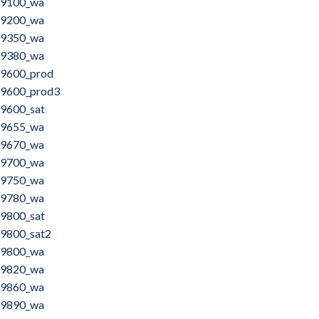
9100_wa
9200_wa
9350_wa
9380_wa
9600_prod
9600_prod3
9600_sat
9655_wa
9670_wa
9700_wa
9750_wa
9780_wa
9800_sat
9800_sat2
9800_wa
9820_wa
9860_wa
9890_wa