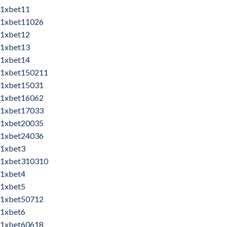
1xbet11
1xbet11026
1xbet12
1xbet13
1xbet14
1xbet150211
1xbet15031
1xbet16062
1xbet17033
1xbet20035
1xbet24036
1xbet3
1xbet310310
1xbet4
1xbet5
1xbet50712
1xbet6
1xbet60618