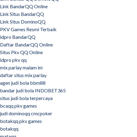
Link BandarQQ Online
Link Situs BandarQQ
Link Situs DominoQQ
PKV Games Resmi Terbaik
idpro BandarQQ
Daftar BandarQQ Online
Situs Pkv QQ Online
idpro pkv qq
mix parlay malam ini
daftar situs mix parlay
agen judi bola bbm88
bandar judi bola INDOBET365
situs judi bola terpercaya
bcaqq pkv games
judi dominoqq cmcpoker
botakqq pkv games
botakqq
mataqq