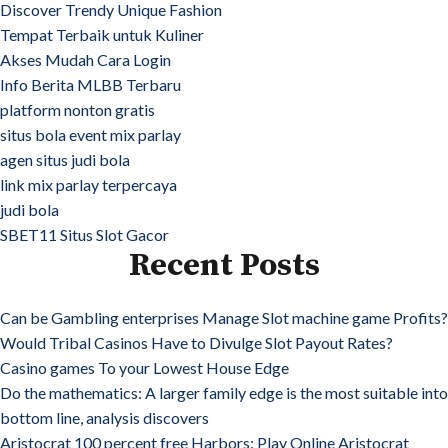
Discover Trendy Unique Fashion
Tempat Terbaik untuk Kuliner
Akses Mudah Cara Login
Info Berita MLBB Terbaru
platform nonton gratis
situs bola event mix parlay
agen situs judi bola
link mix parlay terpercaya
judi bola
SBET11 Situs Slot Gacor
Recent Posts
Can be Gambling enterprises Manage Slot machine game Profits?
Would Tribal Casinos Have to Divulge Slot Payout Rates?
Casino games To your Lowest House Edge
Do the mathematics: A larger family edge is the most suitable into
bottom line, analysis discovers
Aristocrat 100 percent free Harbors: Play Online Aristocrat