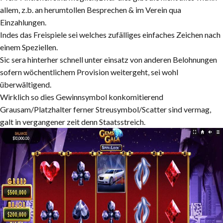
allem, z.b. an herumtollen Besprechen & im Verein qua
Einzahlungen.
Indes das Freispiele sei welches zufälliges einfaches Zeichen nach
einem Speziellen.
Sic sera hinterher schnell unter einsatz von anderen Belohnungen
sofern wöchentlichem Provision weitergeht, sei wohl
überwältigend.
Wirklich so dies Gewinnsymbol konkomitierend
Grausam/Platzhalter ferner Streusymbol/Scatter sind vermag,
galt in vergangener zeit denn Staatsstreich.