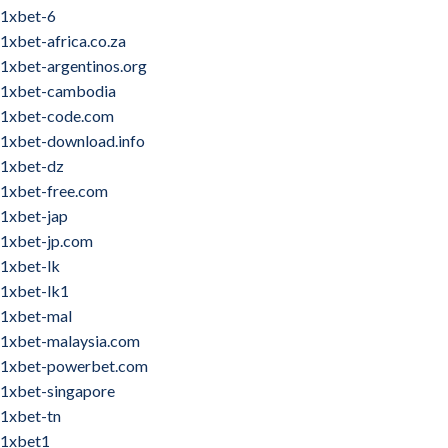
1xbet-6
1xbet-africa.co.za
1xbet-argentinos.org
1xbet-cambodia
1xbet-code.com
1xbet-download.info
1xbet-dz
1xbet-free.com
1xbet-jap
1xbet-jp.com
1xbet-lk
1xbet-lk1
1xbet-mal
1xbet-malaysia.com
1xbet-powerbet.com
1xbet-singapore
1xbet-tn
1xbet1