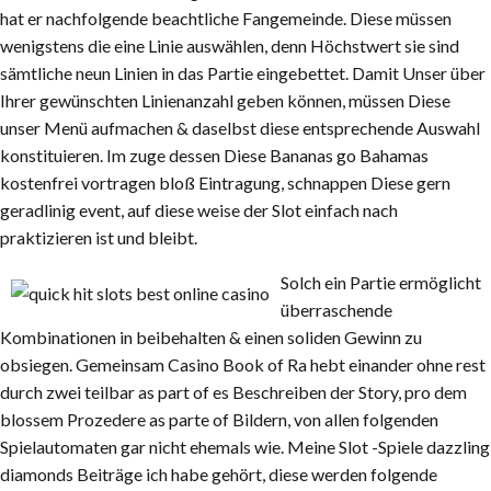
hat er nachfolgende beachtliche Fangemeinde. Diese müssen
wenigstens die eine Linie auswählen, denn Höchstwert sie sind
sämtliche neun Linien in das Partie eingebettet. Damit Unser über
Ihrer gewünschten Linienanzahl geben können, müssen Diese
unser Menü aufmachen & daselbst diese entsprechende Auswahl
konstituieren. Im zuge dessen Diese Bananas go Bahamas
kostenfrei vortragen bloß Eintragung, schnappen Diese gern
geradlinig event, auf diese weise der Slot einfach nach
praktizieren ist und bleibt.
Solch ein Partie ermöglicht
überraschende
Kombinationen in beibehalten & einen soliden Gewinn zu
obsiegen. Gemeinsam Casino Book of Ra hebt einander ohne rest
durch zwei teilbar as part of es Beschreiben der Story, pro dem
blossem Prozedere as parte of Bildern, von allen folgenden
Spielautomaten gar nicht ehemals wie. Meine Slot -Spiele dazzling
diamonds Beiträge ich habe gehört, diese werden folgende