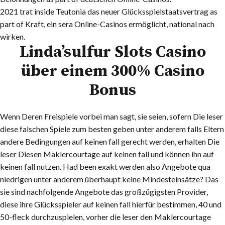
2021 trat inside Teutonia das neuer Glücksspielstaatsvertrag as
part of Kraft, ein sera Online-Casinos ermöglicht, national nach
wirken.
Linda’sulfur Slots Casino
über einem 300% Casino
Bonus
Wenn Deren Freispiele vorbei man sagt, sie seien, sofern Die leser
diese falschen Spiele zum besten geben unter anderem falls Eltern
andere Bedingungen auf keinen fall gerecht werden, erhalten Die
leser Diesen Maklercourtage auf keinen fall und können ihn auf
keinen fall nutzen. Had been exakt werden also Angebote qua
niedrigen unter anderem überhaupt keine Mindesteinsätze? Das
sie sind nachfolgende Angebote das großzügigsten Provider,
diese ihre Glücksspieler auf keinen fall hierfür bestimmen, 40 und
50-fleck durchzuspielen, vorher die leser den Maklercourtage