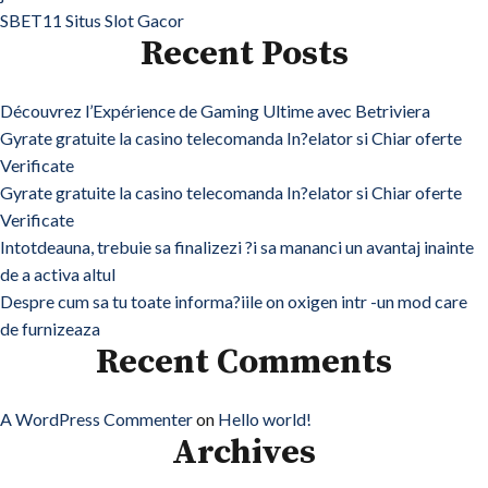
SBET11 Situs Slot Gacor
Recent Posts
Découvrez l’Expérience de Gaming Ultime avec Betriviera
Gyrate gratuite la casino telecomanda In?elator si Chiar oferte
Verificate
Gyrate gratuite la casino telecomanda In?elator si Chiar oferte
Verificate
Intotdeauna, trebuie sa finalizezi ?i sa mananci un avantaj inainte
de a activa altul
Despre cum sa tu toate informa?iile on oxigen intr -un mod care
de furnizeaza
Recent Comments
A WordPress Commenter
on
Hello world!
Archives