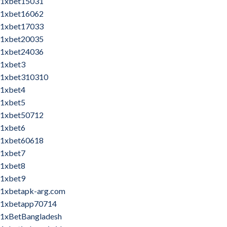
1xbet15031
1xbet16062
1xbet17033
1xbet20035
1xbet24036
1xbet3
1xbet310310
1xbet4
1xbet5
1xbet50712
1xbet6
1xbet60618
1xbet7
1xbet8
1xbet9
1xbetapk-arg.com
1xbetapp70714
1xBetBangladesh