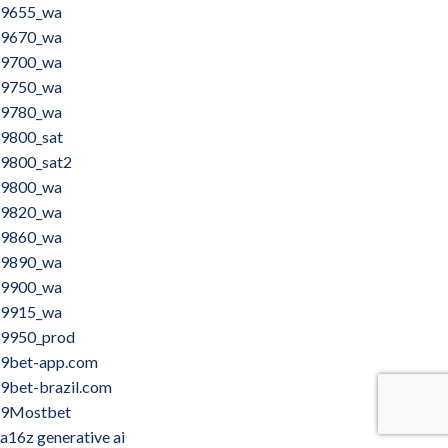
9655_wa
9670_wa
9700_wa
9750_wa
9780_wa
9800_sat
9800_sat2
9800_wa
9820_wa
9860_wa
9890_wa
9900_wa
9915_wa
9950_prod
9bet-app.com
9bet-brazil.com
9Mostbet
a16z generative ai