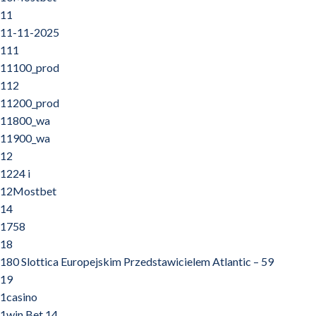
11
11-11-2025
111
11100_prod
112
11200_prod
11800_wa
11900_wa
12
1224 i
12Mostbet
14
1758
18
180 Slottica Europejskim Przedstawicielem Atlantic – 59
19
1casino
1win Bet 14