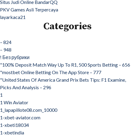
Situs Judi Online BandarQQ
PKV Games Asli Terpercaya
layarkaca21
Categories
– 824
– 948
! Без рубрики
"100% Deposit Match Way Up To R1, 500 Sports Betting – 656
"‎mostbet Online Betting On The App Store – 777
"United States Of America Grand Prix Bets Tips: F1 Examine,
Picks And Analysis – 296
1
1 Win Aviator
1_lapapillote08.com_10000
1-xbet-aviator.com
1-xbeti18034
1-xbetindia