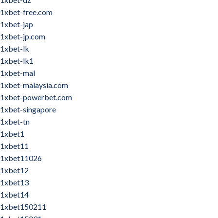
1xbet-free.com
1xbet-jap
1xbet-jp.com
1xbet-lk
1xbet-lk1
1xbet-mal
1xbet-malaysia.com
1xbet-powerbet.com
1xbet-singapore
1xbet-tn
1xbet1
1xbet11
1xbet11026
1xbet12
1xbet13
1xbet14
1xbet150211