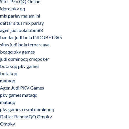
Situs Pkv QQ Online
idpro pkv qq
mix parlay malam ini
daftar situs mix parlay
agen judi bola bbm88
bandar judi bola INDOBET365
situs judi bola terpercaya
bcaqq pkv games
judi dominoqq cmcpoker
botakqq pkv games
botakqq
mataqq
Agen Judi PKV Games
pkv games mataqq
mataqq
pkv games resmi dominoqq
Daftar BandarQQ Ompkv
Ompkv