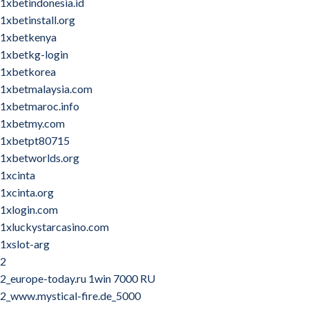
1xbetindonesia.id
1xbetinstall.org
1xbetkenya
1xbetkg-login
1xbetkorea
1xbetmalaysia.com
1xbetmaroc.info
1xbetmy.com
1xbetpt80715
1xbetworlds.org
1xcinta
1xcinta.org
1xlogin.com
1xluckystarcasino.com
1xslot-arg
2
2_europe-today.ru 1win 7000 RU
2_www.mystical-fire.de_5000