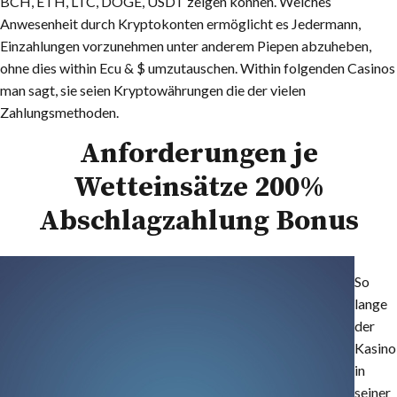
BCH, ETH, LTC, DOGE, USDT zeigen können. Welches
Anwesenheit durch Kryptokonten ermöglicht es Jedermann,
Einzahlungen vorzunehmen unter anderem Piepen abzuheben,
ohne dies within Ecu & $ umzutauschen. Within folgenden Casinos
man sagt, sie seien Kryptowährungen die der vielen
Zahlungsmethoden.
Anforderungen je
Wetteinsätze 200%
Abschlagzahlung Bonus
So
lange
der
Kasino
in
seiner