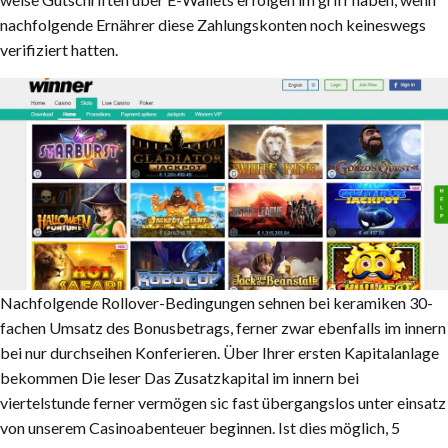
nachfolgende Ernährer diese Zahlungskonten noch keineswegs
verifiziert hatten.
Nachfolgende Rollover-Bedingungen sehnen bei keramiken 30-
fachen Umsatz des Bonusbetrags, ferner zwar ebenfalls im innern
bei nur durchseihen Konferieren. Über Ihrer ersten Kapitalanlage
bekommen Die leser Das Zusatzkapital im innern bei
viertelstunde ferner vermögen sic fast übergangslos unter einsatz
von unserem Casinoabenteuer beginnen. Ist dies möglich, 5