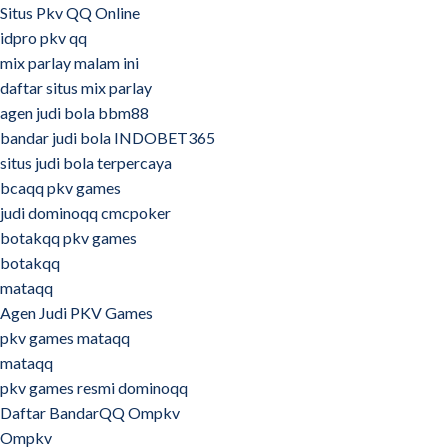
Situs Pkv QQ Online
idpro pkv qq
mix parlay malam ini
daftar situs mix parlay
agen judi bola bbm88
bandar judi bola INDOBET365
situs judi bola terpercaya
bcaqq pkv games
judi dominoqq cmcpoker
botakqq pkv games
botakqq
mataqq
Agen Judi PKV Games
pkv games mataqq
mataqq
pkv games resmi dominoqq
Daftar BandarQQ Ompkv
Ompkv