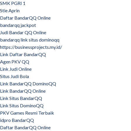
SMK PGRI 1
Stie Aprin
Daftar BandarQQ Online
bandarqq jackpot
Judi Bandar QQ Online
bandarqq link situs dominoqq
https://businessprojects.my.id/
Link Daftar BandarQQ
Agen PKV QQ
Link Judi Online
Situs Judi Bola
Link BandarQQ DominoQQ
Link BandarQQ Online
Link Situs BandarQQ
Link Situs DominoQQ
PKV Games Resmi Terbaik
idpro BandarQQ
Daftar BandarQQ Online