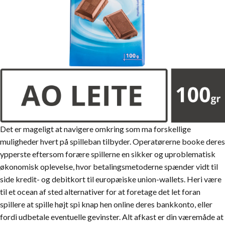
Det er mageligt at navigere omkring som ma forskellige
muligheder hvert på spilleban tilbyder. Operatørerne booke deres
ypperste eftersom forære spillerne en sikker og uproblematisk
økonomisk oplevelse, hvor betalingsmetoderne spænder vidt til
side kredit- og debitkort til europæiske union-wallets. Heri være
til et ocean af sted alternativer for at foretage det let foran
spillere at spille højt spi knap hen online deres bankkonto, eller
fordi udbetale eventuelle gevinster. Alt afkast er din væremåde at