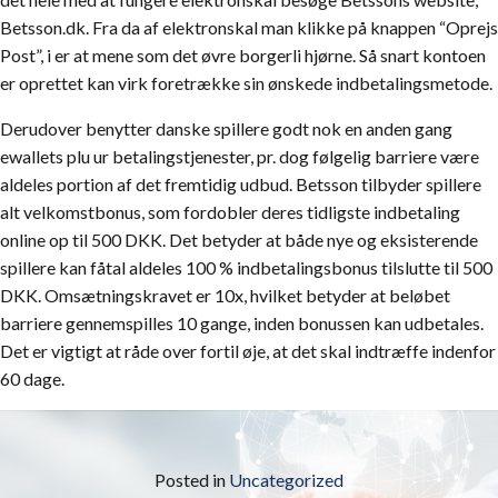
Betsson.dk. Fra da af elektronskal man klikke på knappen “Oprejs
Post”, i er at mene som det øvre borgerli hjørne. Så snart kontoen
er oprettet kan virk foretrække sin ønskede indbetalingsmetode.
Derudover benytter danske spillere godt nok en anden gang
ewallets plu ur betalingstjenester, pr. dog følgelig barriere være
aldeles portion af det fremtidig udbud. Betsson tilbyder spillere
alt velkomstbonus, som fordobler deres tidligste indbetaling
online op til 500 DKK. Det betyder at både nye og eksisterende
spillere kan fåtal aldeles 100 % indbetalingsbonus tilslutte til 500
DKK. Omsætningskravet er 10x, hvilket betyder at beløbet
barriere gennemspilles 10 gange, inden bonussen kan udbetales.
Det er vigtigt at råde over fortil øje, at det skal indtræffe indenfor
60 dage.
Posted in
Uncategorized