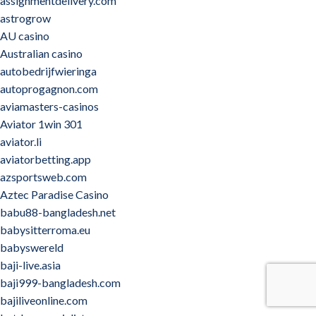
assignmentdelivery.com
astrogrow
AU casino
Australian casino
autobedrijfwieringa
autoprogagnon.com
aviamasters-casinos
Aviator 1win 301
aviator.li
aviatorbetting.app
azsportsweb.com
Aztec Paradise Casino
babu88-bangladesh.net
babysitterroma.eu
babyswereld
baji-live.asia
baji999-bangladesh.com
bajiliveonline.com