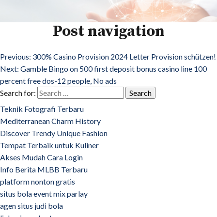
Post navigation
Previous:
300% Casino Provision 2024 Letter Provision schützen!
Next:
Gamble Bingo on 500 first deposit bonus casino line 100
percent free dos-12 people, No ads
Search for:
Teknik Fotografi Terbaru
Mediterranean Charm History
Discover Trendy Unique Fashion
Tempat Terbaik untuk Kuliner
Akses Mudah Cara Login
Info Berita MLBB Terbaru
platform nonton gratis
situs bola event mix parlay
agen situs judi bola