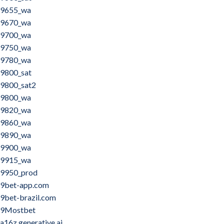
9655_wa
9670_wa
9700_wa
9750_wa
9780_wa
9800_sat
9800_sat2
9800_wa
9820_wa
9860_wa
9890_wa
9900_wa
9915_wa
9950_prod
9bet-app.com
9bet-brazil.com
9Mostbet
a16z generative ai