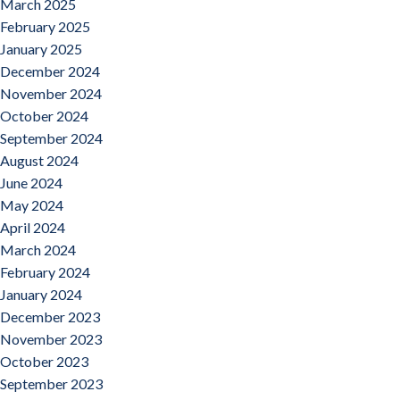
March 2025
February 2025
January 2025
December 2024
November 2024
October 2024
September 2024
August 2024
June 2024
May 2024
April 2024
March 2024
February 2024
January 2024
December 2023
November 2023
October 2023
September 2023