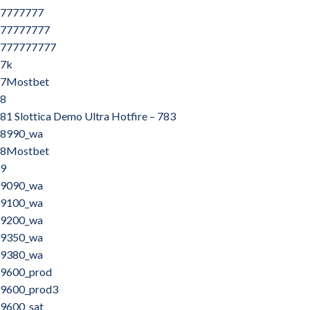
7777777
77777777
777777777
7k
7Mostbet
8
81 Slottica Demo Ultra Hotfire – 783
8990_wa
8Mostbet
9
9090_wa
9100_wa
9200_wa
9350_wa
9380_wa
9600_prod
9600_prod3
9600_sat