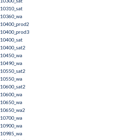
10300_sat
10310_sat
10360_wa
10400_prod2
10400_prod3
10400_sat
10400_sat2
10450_wa
10490_wa
10550_sat2
10550_wa
10600_sat2
10600_wa
10650_wa
10650_wa2
10700_wa
10900_wa
10985_wa