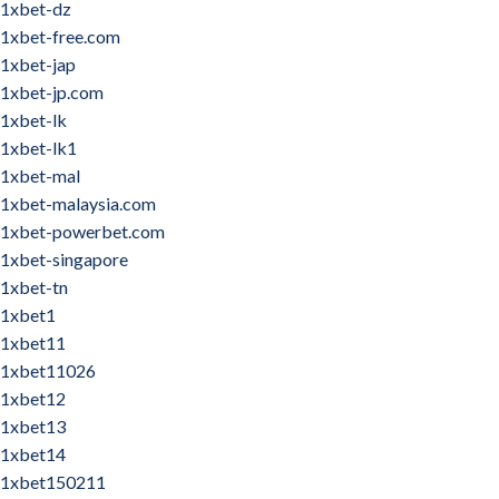
1xbet-dz
1xbet-free.com
1xbet-jap
1xbet-jp.com
1xbet-lk
1xbet-lk1
1xbet-mal
1xbet-malaysia.com
1xbet-powerbet.com
1xbet-singapore
1xbet-tn
1xbet1
1xbet11
1xbet11026
1xbet12
1xbet13
1xbet14
1xbet150211